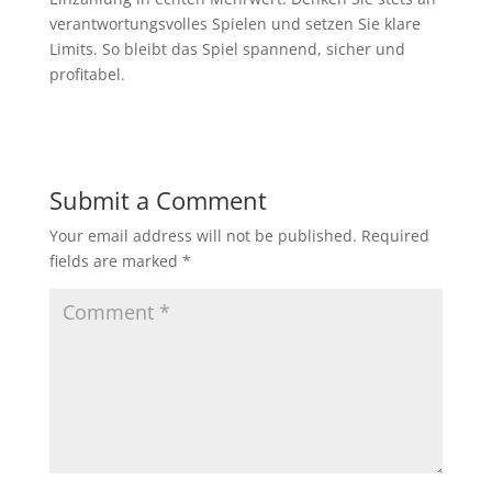
verantwortungsvolles Spielen und setzen Sie klare
Limits. So bleibt das Spiel spannend, sicher und
profitabel.
Submit a Comment
Your email address will not be published.
Required
fields are marked
*