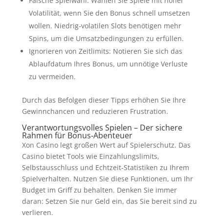
Falsche Spielwahl: Wählen Sie Spiele mit hoher
Volatilität, wenn Sie den Bonus schnell umsetzen
wollen. Niedrig‑volatilen Slots benötigen mehr
Spins, um die Umsatzbedingungen zu erfüllen.
Ignorieren von Zeitlimits: Notieren Sie sich das
Ablaufdatum Ihres Bonus, um unnötige Verluste
zu vermeiden.
Durch das Befolgen dieser Tipps erhöhen Sie Ihre
Gewinnchancen und reduzieren Frustration.
Verantwortungsvolles Spielen – Der sichere
Rahmen für Bonus‑Abenteuer
Xon Casino legt großen Wert auf Spielerschutz. Das
Casino bietet Tools wie Einzahlungslimits,
Selbstausschluss und Echtzeit‑Statistiken zu Ihrem
Spielverhalten. Nutzen Sie diese Funktionen, um Ihr
Budget im Griff zu behalten. Denken Sie immer
daran: Setzen Sie nur Geld ein, das Sie bereit sind zu
verlieren.