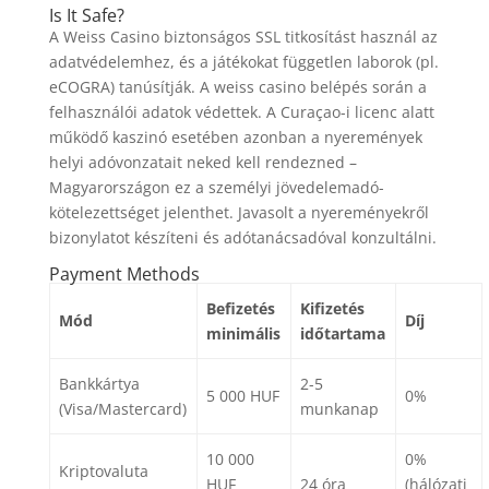
Is It Safe?
A Weiss Casino biztonságos SSL titkosítást használ az
adatvédelemhez, és a játékokat független laborok (pl.
eCOGRA) tanúsítják. A weiss casino belépés során a
felhasználói adatok védettek. A Curaçao-i licenc alatt
működő kaszinó esetében azonban a nyeremények
helyi adóvonzatait neked kell rendezned –
Magyarországon ez a személyi jövedelemadó-
kötelezettséget jelenthet. Javasolt a nyereményekről
bizonylatot készíteni és adótanácsadóval konzultálni.
Payment Methods
Befizetés
Kifizetés
Mód
Díj
minimális
időtartama
Bankkártya
2-5
5 000 HUF
0%
(Visa/Mastercard)
munkanap
10 000
0%
Kriptovaluta
HUF
24 óra
(hálózati