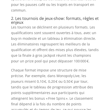
pour les pauses café ou les trajets en transport en
commun.
2. Les tournois de jeux‑show : formats, règles et
enjeux
Les tournois se déclinent en plusieurs formats. Les
qualifications sont souvent ouvertes à tous, avec un
buy‑in modeste et un tableau à élimination directe.
Les éliminatoires regroupent les meilleurs de la
qualification et offrent des mises plus élevées, tandis
que la finale à gros jackpot réunit les champions
pour un prize pool qui peut dépasser 100 000 €.
Chaque format impose une structure de mise
précise. Par exemple, dans Monopoly Live, les
joueurs misent 0,10 €, 0,20 € ou 0,50 € par tour,
tandis que le tableau de progression attribue des
points supplémentaires aux participants qui
atteignent les bonus « Free Spins ». Le classement
final dépend à la fois du nombre de points
accumulés et du temps de jeu, ce qui pousse les