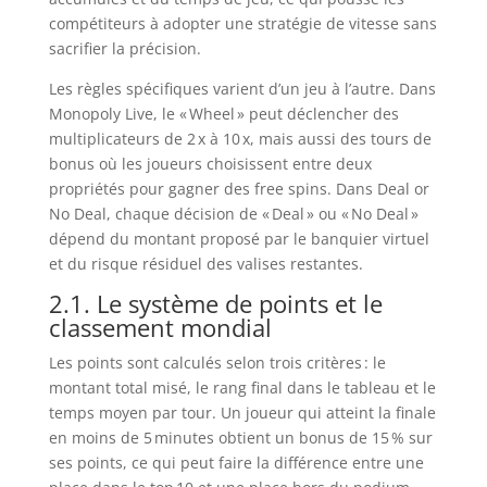
compétiteurs à adopter une stratégie de vitesse sans
sacrifier la précision.
Les règles spécifiques varient d’un jeu à l’autre. Dans
Monopoly Live, le « Wheel » peut déclencher des
multiplicateurs de 2 x à 10 x, mais aussi des tours de
bonus où les joueurs choisissent entre deux
propriétés pour gagner des free spins. Dans Deal or
No Deal, chaque décision de « Deal » ou « No Deal »
dépend du montant proposé par le banquier virtuel
et du risque résiduel des valises restantes.
2.1. Le système de points et le
classement mondial
Les points sont calculés selon trois critères : le
montant total misé, le rang final dans le tableau et le
temps moyen par tour. Un joueur qui atteint la finale
en moins de 5 minutes obtient un bonus de 15 % sur
ses points, ce qui peut faire la différence entre une