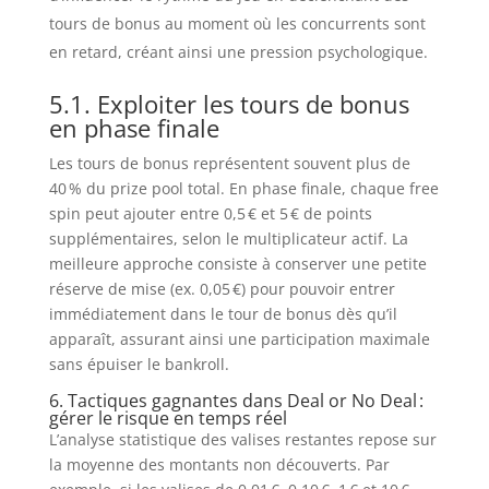
tours de bonus au moment où les concurrents sont
en retard, créant ainsi une pression psychologique.
5.1. Exploiter les tours de bonus
en phase finale
Les tours de bonus représentent souvent plus de
40 % du prize pool total. En phase finale, chaque free
spin peut ajouter entre 0,5 € et 5 € de points
supplémentaires, selon le multiplicateur actif. La
meilleure approche consiste à conserver une petite
réserve de mise (ex. 0,05 €) pour pouvoir entrer
immédiatement dans le tour de bonus dès qu’il
apparaît, assurant ainsi une participation maximale
sans épuiser le bankroll.
6. Tactiques gagnantes dans Deal or No Deal :
gérer le risque en temps réel
L’analyse statistique des valises restantes repose sur
la moyenne des montants non découverts. Par