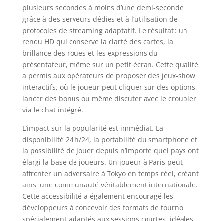
plusieurs secondes à moins d’une demi‑seconde
grâce à des serveurs dédiés et à l’utilisation de
protocoles de streaming adaptatif. Le résultat : un
rendu HD qui conserve la clarté des cartes, la
brillance des roues et les expressions du
présentateur, même sur un petit écran. Cette qualité
a permis aux opérateurs de proposer des jeux‑show
interactifs, où le joueur peut cliquer sur des options,
lancer des bonus ou même discuter avec le croupier
via le chat intégré.
L’impact sur la popularité est immédiat. La
disponibilité 24 h/24, la portabilité du smartphone et
la possibilité de jouer depuis n’importe quel pays ont
élargi la base de joueurs. Un joueur à Paris peut
affronter un adversaire à Tokyo en temps réel, créant
ainsi une communauté véritablement internationale.
Cette accessibilité a également encouragé les
développeurs à concevoir des formats de tournoi
spécialement adaptés aux sessions courtes, idéales