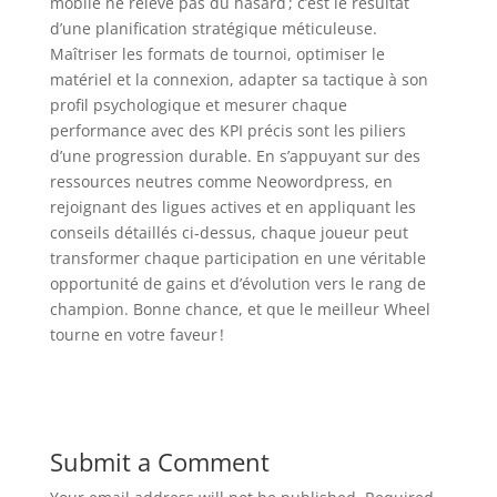
mobile ne relève pas du hasard ; c’est le résultat
d’une planification stratégique méticuleuse.
Maîtriser les formats de tournoi, optimiser le
matériel et la connexion, adapter sa tactique à son
profil psychologique et mesurer chaque
performance avec des KPI précis sont les piliers
d’une progression durable. En s’appuyant sur des
ressources neutres comme Neowordpress, en
rejoignant des ligues actives et en appliquant les
conseils détaillés ci‑dessus, chaque joueur peut
transformer chaque participation en une véritable
opportunité de gains et d’évolution vers le rang de
champion. Bonne chance, et que le meilleur Wheel
tourne en votre faveur !
Submit a Comment