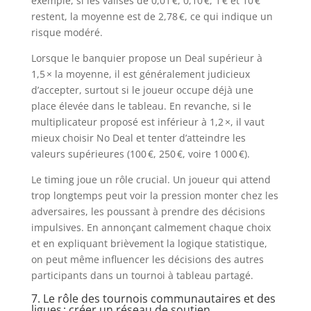
exemple, si les valises de 0,01 €, 0,10 €, 1 € et 10 €
restent, la moyenne est de 2,78 €, ce qui indique un
risque modéré.
Lorsque le banquier propose un Deal supérieur à
1,5 × la moyenne, il est généralement judicieux
d’accepter, surtout si le joueur occupe déjà une
place élevée dans le tableau. En revanche, si le
multiplicateur proposé est inférieur à 1,2 ×, il vaut
mieux choisir No Deal et tenter d’atteindre les
valeurs supérieures (100 €, 250 €, voire 1 000 €).
Le timing joue un rôle crucial. Un joueur qui attend
trop longtemps peut voir la pression monter chez les
adversaires, les poussant à prendre des décisions
impulsives. En annonçant calmement chaque choix
et en expliquant brièvement la logique statistique,
on peut même influencer les décisions des autres
participants dans un tournoi à tableau partagé.
7. Le rôle des tournois communautaires et des
ligues : créer un réseau de soutien