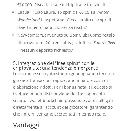
€10 000. Riscatta ora e moltiplica le tue vincite.”
Casual: “Ciao Laura, 15 spin da €0,05 su
Winter
Wonderland
ti aspettano. Gioca subito e scopri il
divertimento natalizio senza rischi.”
New‑come: “Benvenuto su SpinClub! Come regalo
di benvenuto, 20 free spins gratuiti su
Santa’s Reel
– nessun deposito richiesto.”
5. Integrazione dei “free spins” con le
criptovalute: una tendenza emergente
Le scommesse crypto stanno guadagnando terreno
grazie a transazioni rapide, anonimato e costi di
elaborazione ridotti. Per i bonus natalizi, questo si
traduce in una distribuzione dei free spins più
sicura: i wallet blockchain possono essere collegati
direttamente all’account del giocatore, garantendo
che i premi vengano accreditati in tempo reale.
Vantaggi