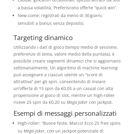
a bassa volatilità. Preferiscono offerte “quick win”.
New‑come: registrati da meno di 30 giorni,
sensibili a bonus senza deposito.
Targeting dinamico
Utilizzando i dati di gioco (tempo medio di sessione,
preferenze di tema, valore medio della puntata), è
possibile creare segmenti dinamici che si aggiornano
settimanalmente. Un algoritmo di machine learning
può assegnare a ciascun utente un “score di
attrattiva” per gli spin, consentendo di inviare
un’offerta di 15 spin da €0,05 a un casual con alta
propensione al gioco di slot, mentre un high‑roller
riceve 25 spin da €0,20 su
Mega Joker
con jackpot.
Esempi di messaggi personalizzati
High‑roller: “Buone feste, Marco! Ecco 25 free spins
su
Mega Joker
, con un jackpot potenziale di