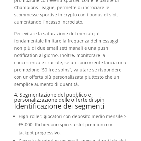
promozione con eventi sportivi, come le partite di
Champions League, permette di incrociare le
scommesse sportive in crypto con i bonus di slot,
aumentando l’incasso incrociato.
Per evitare la saturazione del mercato, è
fondamentale limitare la frequenza dei messaggi:
non più di due email settimanali e una push
notification al giorno. Inoltre, monitorare la
concorrenza è cruciale; se un concorrente lancia una
promozione “50 free spins”, valutare se rispondere
con un’offerta più personalizzata piuttosto che un
semplice aumento di quantità.
4. Segmentazione del pubblico e
personalizzazione delle offerte di spin
Identificazione dei segmenti
High‑roller: giocatori con deposito medio mensile >
€5.000. Richiedono spin su slot premium con
jackpot progressivo.
Casual: giocatori occasionali, spesso attratti da slot