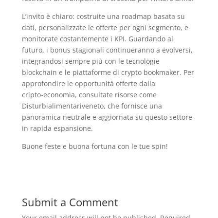
L’invito è chiaro: costruite una roadmap basata su
dati, personalizzate le offerte per ogni segmento, e
monitorate costantemente i KPI. Guardando al
futuro, i bonus stagionali continueranno a evolversi,
integrandosi sempre più con le tecnologie
blockchain e le piattaforme di crypto bookmaker. Per
approfondire le opportunità offerte dalla
cripto‑economia, consultate risorse come
Disturbialimentariveneto, che fornisce una
panoramica neutrale e aggiornata su questo settore
in rapida espansione.
Buone feste e buona fortuna con le tue spin!
Submit a Comment
Your email address will not be published.
Required