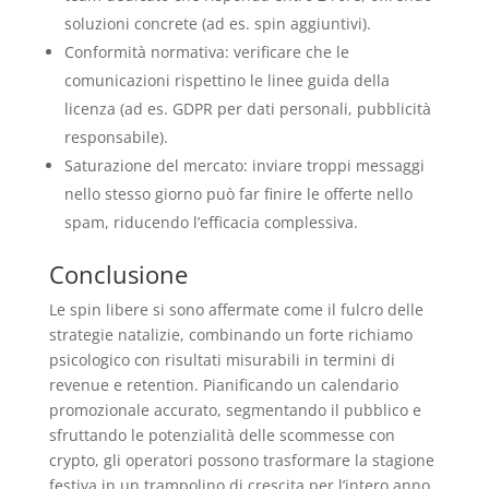
soluzioni concrete (ad es. spin aggiuntivi).
Conformità normativa: verificare che le
comunicazioni rispettino le linee guida della
licenza (ad es. GDPR per dati personali, pubblicità
responsabile).
Saturazione del mercato: inviare troppi messaggi
nello stesso giorno può far finire le offerte nello
spam, riducendo l’efficacia complessiva.
Conclusione
Le spin libere si sono affermate come il fulcro delle
strategie natalizie, combinando un forte richiamo
psicologico con risultati misurabili in termini di
revenue e retention. Pianificando un calendario
promozionale accurato, segmentando il pubblico e
sfruttando le potenzialità delle scommesse con
crypto, gli operatori possono trasformare la stagione
festiva in un trampolino di crescita per l’intero anno.