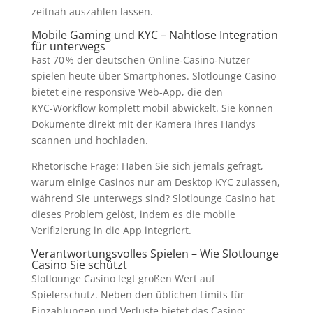
zeitnah auszahlen lassen.
Mobile Gaming und KYC – Nahtlose Integration
für unterwegs
Fast 70 % der deutschen Online‑Casino‑Nutzer
spielen heute über Smartphones. Slotlounge Casino
bietet eine responsive Web‑App, die den
KYC‑Workflow komplett mobil abwickelt. Sie können
Dokumente direkt mit der Kamera Ihres Handys
scannen und hochladen.
Rhetorische Frage: Haben Sie sich jemals gefragt,
warum einige Casinos nur am Desktop KYC zulassen,
während Sie unterwegs sind? Slotlounge Casino hat
dieses Problem gelöst, indem es die mobile
Verifizierung in die App integriert.
Verantwortungsvolles Spielen – Wie Slotlounge
Casino Sie schützt
Slotlounge Casino legt großen Wert auf
Spielerschutz. Neben den üblichen Limits für
Einzahlungen und Verluste bietet das Casino: