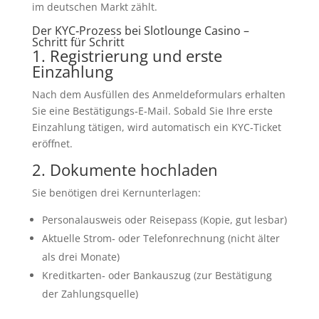
im deutschen Markt zählt.
Der KYC‑Prozess bei Slotlounge Casino –
Schritt für Schritt
1. Registrierung und erste
Einzahlung
Nach dem Ausfüllen des Anmeldeformulars erhalten
Sie eine Bestätigungs‑E‑Mail. Sobald Sie Ihre erste
Einzahlung tätigen, wird automatisch ein KYC‑Ticket
eröffnet.
2. Dokumente hochladen
Sie benötigen drei Kernunterlagen:
Personalausweis oder Reisepass (Kopie, gut lesbar)
Aktuelle Strom‑ oder Telefonrechnung (nicht älter
als drei Monate)
Kreditkarten‑ oder Bankauszug (zur Bestätigung
der Zahlungsquelle)