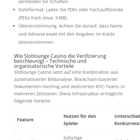
vermeiden Sie Schatten.
Dateiformat: Laden Sie PDFs oder hochauflösende
JPEGs hoch (max. 5 MB).
Übereinstimmung: Achten Sie darauf, dass Name
und Adresse exakt mit den Angaben im Konto
übereinstimmen.
Wie Slotlounge Casino die Verifizierung
beschleunigt – Technische und
organisatorische Vorteile
Slotlounge Casino setzt auf eine Kombination aus
automatisierter Bildanalyse, Blockchain‑basierter
Dokumenten‑Hashing und dedizierten KYC‑Teams in
mehreren Zeitzonen. Diese Infrastruktur ermöglicht
folgende Vorteile:
Nutzen für den
Unterschied
Feature
Spieler
Konkurrenz
Sofortige