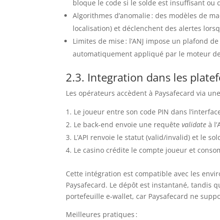
bloque le code si le solde est insuffisant ou d
Algorithmes d’anomalie : des modèles de ma
localisation) et déclenchent des alertes lo
Limites de mise : l’ANJ impose un plafond de 
automatiquement appliqué par le moteur de
2.3. Integration dans les plat
Les opérateurs accèdent à Paysafecard via une 
Le joueur entre son code PIN dans l’interfac
Le back‑end envoie une requête
validate
à l’
L’API renvoie le statut (valid/invalid) et le so
Le casino crédite le compte joueur et con
Cette intégration est compatible avec les env
Paysafecard. Le dépôt est instantané, tandis 
portefeuille e‑wallet, car Paysafecard ne suppor
Meilleures pratiques :