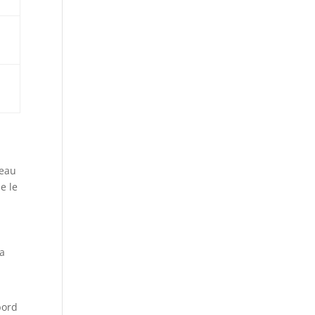
leau
e le
 a
bord