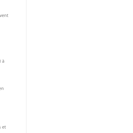
uvent
N à
en
s et