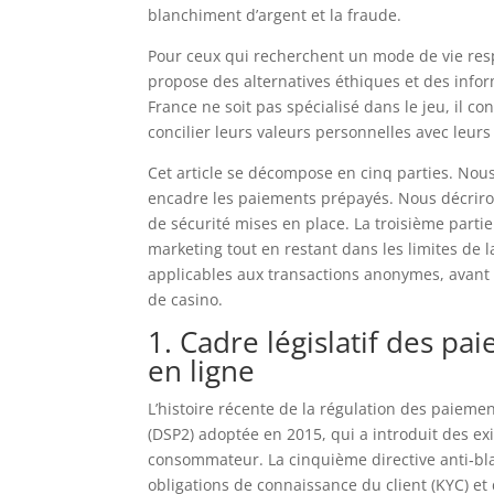
blanchiment d’argent et la fraude.
Pour ceux qui recherchent un mode de vie res
propose des alternatives éthiques et des info
France ne soit pas spécialisé dans le jeu, il c
concilier leurs valeurs personnelles avec leurs 
Cet article se décompose en cinq parties. Nous
encadre les paiements prépayés. Nous décriro
de sécurité mises en place. La troisième par
marketing tout en restant dans les limites de 
applicables aux transactions anonymes, avant 
de casino.
1. Cadre législatif des p
en ligne
L’histoire récente de la régulation des paieme
(DSP2) adoptée en 2015, qui a introduit des ex
consommateur. La cinquième directive anti‑bl
obligations de connaissance du client (KYC) et 