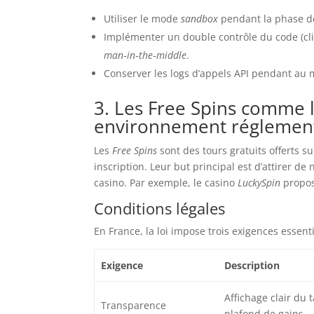
Utiliser le mode
sandbox
pendant la phase de 
Implémenter un double contrôle du code (clie
man‑in‑the‑middle
.
Conserver les logs d’appels API pendant au 
3. Les Free Spins comme 
environnement réglemen
Les
Free Spins
sont des tours gratuits offerts 
inscription. Leur but principal est d’attirer de 
casino. Par exemple, le casino
LuckySpin
propose
Conditions légales
En France, la loi impose trois exigences essenti
Exigence
Description
Affichage clair du 
Transparence
plafond de gains