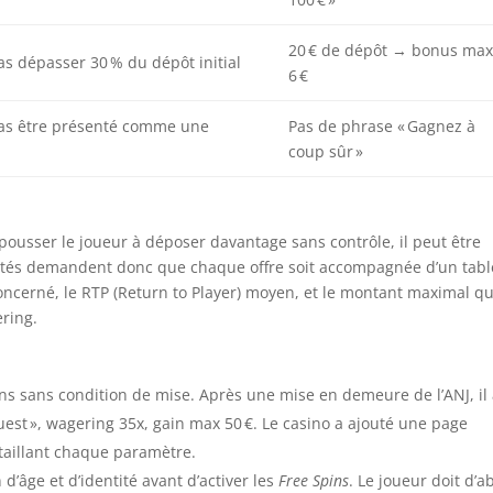
20 € de dépôt → bonus max
as dépasser 30 % du dépôt initial
6 €
pas être présenté comme une
Pas de phrase « Gagnez à
coup sûr »
usser le joueur à déposer davantage sans contrôle, il peut être
torités demandent donc que chaque offre soit accompagnée d’un tab
concerné, le RTP (Return to Player) moyen, et le montant maximal qu
ering.
ns sans condition de mise. Après une mise en demeure de l’ANJ, il
Quest », wagering 35x, gain max 50 €. Le casino a ajouté une page
étaillant chaque paramètre.
d’âge et d’identité avant d’activer les
Free Spins
. Le joueur doit d’a