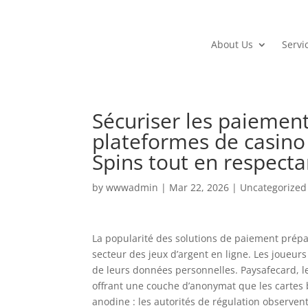
About Us
Servi
Sécuriser les paieme
plateformes de casino 
Spins tout en respecta
by
wwwadmin
|
Mar 22, 2026
|
Uncategorized
La popularité des solutions de paiement prépa
secteur des jeux d’argent en ligne. Les joueurs
de leurs données personnelles. Paysafecard, l
offrant une couche d’anonymat que les cartes b
anodine : les autorités de régulation observe