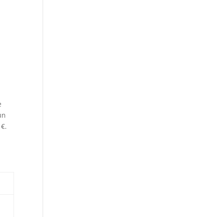
e
un
 €.