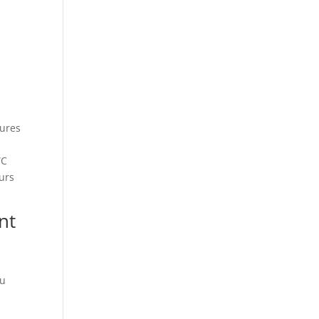
sures
YC
urs
nt
du