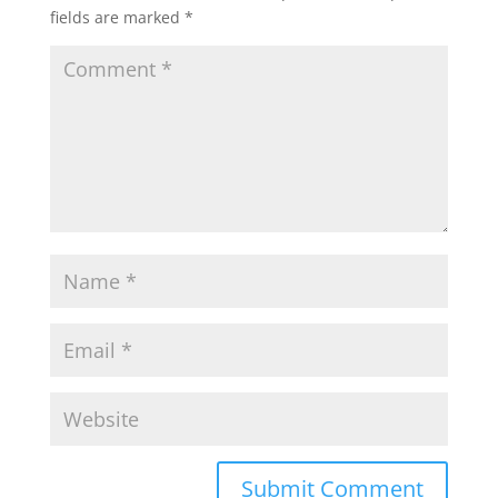
fields are marked
*