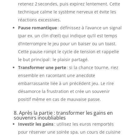
retenez 2 secondes, puis expirez lentement. Cette
technique calme le système nerveux et évite les
réactions excessives.
Pause romantique
: définissez à l’avance un signal
(par ex. un clin d’œil) qui indique qu’il est temps
d’interrompre le jeu pour un baiser ou un toast.
Cette pause rompt le cycle de tension et rappelle
le but principal : le plaisir partagé.
Transformer une perte
: si la chance tourne, riez
ensemble en racontant une anecdote
embarrassante liée à un précédent jeu. Le rire
désamorce la frustration et crée un souvenir
positif même en cas de mauvaise passe.
8. Après la partie : transformer les gains en
souvenirs inoubliables
Investir les gains
: utilisez les euros remportés
pour réserver une soirée spa, un cours de cuisine