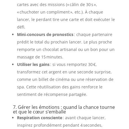
cartes avec des missions (« câlin de 30 s »,
« chuchoter un compliment », etc.). À chaque
lancer, le perdant tire une carte et doit exécuter le
défi.
Mini‑concours de pronostics
: chaque partenaire
prédit le total du prochain lancer. Le plus proche
remporte un chocolat artisanal ou un bon pour un
massage de 15 minutes.
Utiliser les gains
: si vous remportez 30 €,
transformez cet argent en une seconde surprise,
comme un billet de cinéma ou une réservation de
spa. Cette réutilisation des gains renforce le
sentiment de récompense partagée.
7. Gérer les émotions : quand la chance tourne
et que le cœur s’emballe
Respiration consciente
: avant chaque lancer,
inspirez profondément pendant 4 secondes,