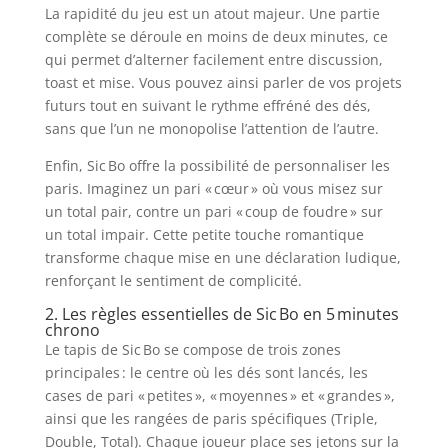
La rapidité du jeu est un atout majeur. Une partie
complète se déroule en moins de deux minutes, ce
qui permet d’alterner facilement entre discussion,
toast et mise. Vous pouvez ainsi parler de vos projets
futurs tout en suivant le rythme effréné des dés,
sans que l’un ne monopolise l’attention de l’autre.
Enfin, Sic Bo offre la possibilité de personnaliser les
paris. Imaginez un pari « cœur » où vous misez sur
un total pair, contre un pari « coup de foudre » sur
un total impair. Cette petite touche romantique
transforme chaque mise en une déclaration ludique,
renforçant le sentiment de complicité.
2. Les règles essentielles de Sic Bo en 5 minutes
chrono
Le tapis de Sic Bo se compose de trois zones
principales : le centre où les dés sont lancés, les
cases de pari « petites », « moyennes » et « grandes »,
ainsi que les rangées de paris spécifiques (Triple,
Double, Total). Chaque joueur place ses jetons sur la