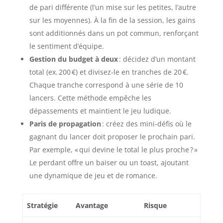
de pari différente (l’un mise sur les petites, l’autre
sur les moyennes). À la fin de la session, les gains
sont additionnés dans un pot commun, renforçant
le sentiment d’équipe.
Gestion du budget à deux
: décidez d’un montant
total (ex. 200 €) et divisez‑le en tranches de 20 €.
Chaque tranche correspond à une série de 10
lancers. Cette méthode empêche les
dépassements et maintient le jeu ludique.
Paris de propagation
: créez des mini‑défis où le
gagnant du lancer doit proposer le prochain pari.
Par exemple, « qui devine le total le plus proche ? »
Le perdant offre un baiser ou un toast, ajoutant
une dynamique de jeu et de romance.
Stratégie
Avantage
Risque