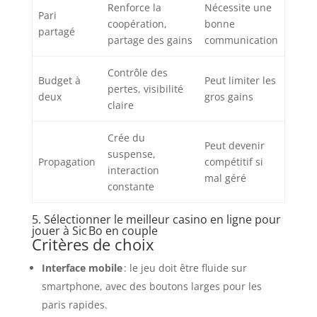
Renforce la
Nécessite une
Pari
coopération,
bonne
partagé
partage des gains
communication
Contrôle des
Budget à
Peut limiter les
pertes, visibilité
deux
gros gains
claire
Crée du
Peut devenir
suspense,
Propagation
compétitif si
interaction
mal géré
constante
5. Sélectionner le meilleur casino en ligne pour
jouer à Sic Bo en couple
Critères de choix
Interface mobile
: le jeu doit être fluide sur
smartphone, avec des boutons larges pour les
paris rapides.