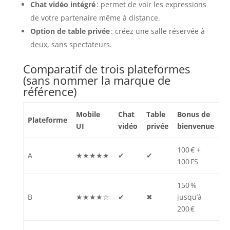
Chat vidéo intégré
: permet de voir les expressions
de votre partenaire même à distance.
Option de table privée
: créez une salle réservée à
deux, sans spectateurs.
Comparatif de trois plateformes
(sans nommer la marque de
référence)
Mobile
Chat
Table
Bonus de
Plateforme
UI
vidéo
privée
bienvenue
100 € +
A
★★★★★
✔︎
✔︎
100 FS
150 %
B
★★★★☆
✔︎
✖︎
jusqu’à
200 €