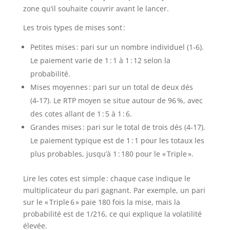
zone qu’il souhaite couvrir avant le lancer.
Les trois types de mises sont :
Petites mises : pari sur un nombre individuel (1‑6).
Le paiement varie de 1 : 1 à 1 : 12 selon la
probabilité.
Mises moyennes : pari sur un total de deux dés
(4‑17). Le RTP moyen se situe autour de 96 %, avec
des cotes allant de 1 : 5 à 1 : 6.
Grandes mises : pari sur le total de trois dés (4‑17).
Le paiement typique est de 1 : 1 pour les totaux les
plus probables, jusqu’à 1 : 180 pour le « Triple ».
Lire les cotes est simple : chaque case indique le
multiplicateur du pari gagnant. Par exemple, un pari
sur le « Triple 6 » paie 180 fois la mise, mais la
probabilité est de 1/216, ce qui explique la volatilité
élevée.