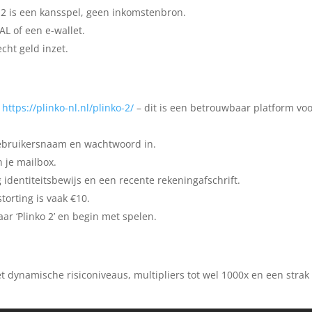
o 2 is een kansspel, geen inkomstenbron.
L of een e-wallet.
cht geld inzet.
k
https://plinko-nl.nl/plinko-2/
– dit is een betrouwbaar platform vo
, gebruikersnaam en wachtwoord in.
n je mailbox.
 identiteitsbewijs en een recente rekeningafschrift.
torting is vaak €10.
ar ‘Plinko 2’ en begin met spelen.
t dynamische risiconiveaus, multipliers tot wel 1000x en een strak