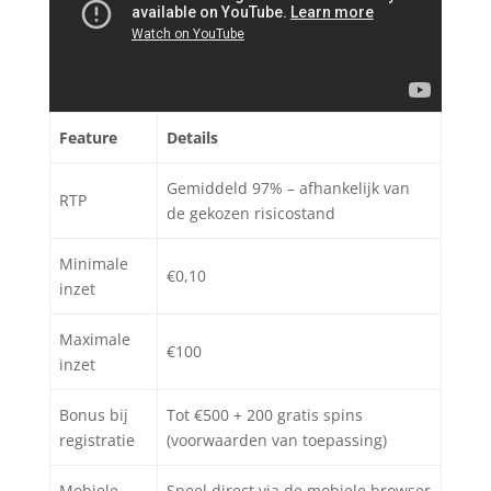
Feature
Details
Gemiddeld 97% – afhankelijk van
RTP
de gekozen risicostand
Minimale
€0,10
inzet
Maximale
€100
inzet
Bonus bij
Tot €500 + 200 gratis spins
registratie
(voorwaarden van toepassing)
Mobiele
Speel direct via de mobiele browser