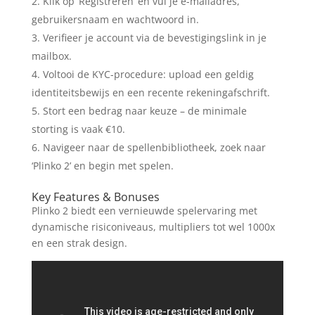
Klik op ‘Registreren’ en vul je e-mailadres,
gebruikersnaam en wachtwoord in.
Verifieer je account via de bevestigingslink in je
mailbox.
Voltooi de KYC-procedure: upload een geldig
identiteitsbewijs en een recente rekeningafschrift.
Stort een bedrag naar keuze – de minimale
storting is vaak €10.
Navigeer naar de spellenbibliotheek, zoek naar
‘Plinko 2’ en begin met spelen.
Key Features & Bonuses
Plinko 2 biedt een vernieuwde spelervaring met
dynamische risiconiveaus, multipliers tot wel 1000x
en een strak design.