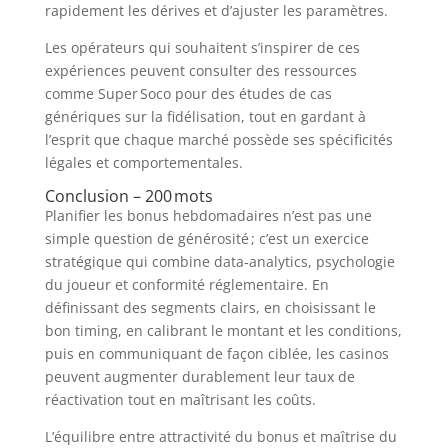
rapidement les dérives et d’ajuster les paramètres.
Les opérateurs qui souhaitent s’inspirer de ces
expériences peuvent consulter des ressources
comme Super Soco pour des études de cas
génériques sur la fidélisation, tout en gardant à
l’esprit que chaque marché possède ses spécificités
légales et comportementales.
Conclusion – 200 mots
Planifier les bonus hebdomadaires n’est pas une
simple question de générosité ; c’est un exercice
stratégique qui combine data‑analytics, psychologie
du joueur et conformité réglementaire. En
définissant des segments clairs, en choisissant le
bon timing, en calibrant le montant et les conditions,
puis en communiquant de façon ciblée, les casinos
peuvent augmenter durablement leur taux de
réactivation tout en maîtrisant les coûts.
L’équilibre entre attractivité du bonus et maîtrise du