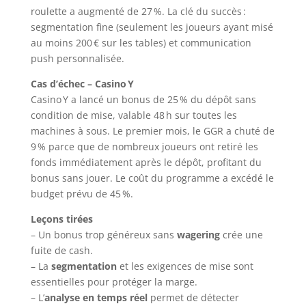
roulette a augmenté de 27 %. La clé du succès :
segmentation fine (seulement les joueurs ayant misé
au moins 200 € sur les tables) et communication
push personnalisée.
Cas d’échec – Casino Y
Casino Y a lancé un bonus de 25 % du dépôt sans
condition de mise, valable 48 h sur toutes les
machines à sous. Le premier mois, le GGR a chuté de
9 % parce que de nombreux joueurs ont retiré les
fonds immédiatement après le dépôt, profitant du
bonus sans jouer. Le coût du programme a excédé le
budget prévu de 45 %.
Leçons tirées
– Un bonus trop généreux sans
wagering
crée une
fuite de cash.
– La
segmentation
et les exigences de mise sont
essentielles pour protéger la marge.
– L’
analyse en temps réel
permet de détecter