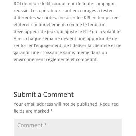
ROI demeure le fil conducteur de toute campagne
réussie. Les opérateurs sont encouragés à tester
différentes variantes, mesurer les KPI en temps réel
et itérer continuellement, comme le ferait un
développeur de jeux qui ajuste le RTP ou la volatilité.
Ainsi, chaque semaine devient une opportunité de
renforcer l’engagement, de fidéliser la clientèle et de
garantir une croissance saine, même dans un
environnement réglementé et compétitif.
Submit a Comment
Your email address will not be published.
Required
fields are marked
*