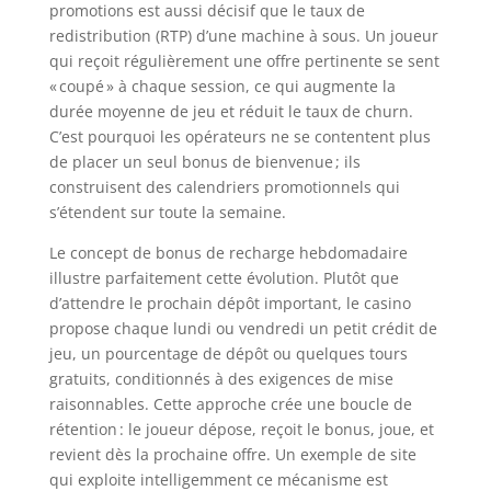
promotions est aussi décisif que le taux de
redistribution (RTP) d’une machine à sous. Un joueur
qui reçoit régulièrement une offre pertinente se sent
« coupé » à chaque session, ce qui augmente la
durée moyenne de jeu et réduit le taux de churn.
C’est pourquoi les opérateurs ne se contentent plus
de placer un seul bonus de bienvenue ; ils
construisent des calendriers promotionnels qui
s’étendent sur toute la semaine.
Le concept de bonus de recharge hebdomadaire
illustre parfaitement cette évolution. Plutôt que
d’attendre le prochain dépôt important, le casino
propose chaque lundi ou vendredi un petit crédit de
jeu, un pourcentage de dépôt ou quelques tours
gratuits, conditionnés à des exigences de mise
raisonnables. Cette approche crée une boucle de
rétention : le joueur dépose, reçoit le bonus, joue, et
revient dès la prochaine offre. Un exemple de site
qui exploite intelligemment ce mécanisme est