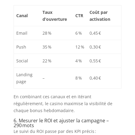
Taux
Coût par
Canal
CTR
d’ouverture
activation
Email
28 %
6 %
0,45 €
Push
35 %
12 %
0,30 €
Social
22 %
4 %
0,55 €
Landing
–
8 %
0,40 €
page
En combinant ces canaux et en itérant
régulièrement, le casino maximise la visibilité de
chaque bonus hebdomadaire.
6. Mesurer le ROI et ajuster la campagne –
290 mots
Le suivi du ROI passe par des KPI précis :