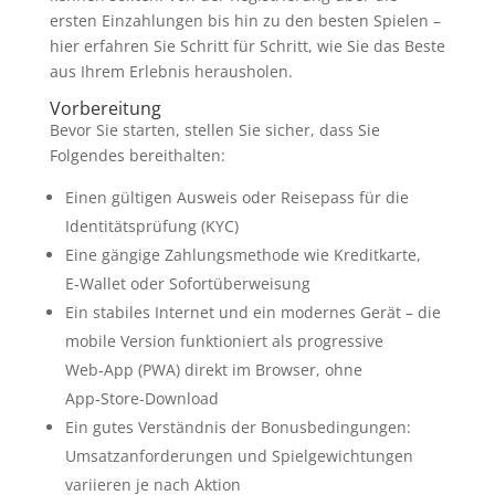
ersten Einzahlungen bis hin zu den besten Spielen –
hier erfahren Sie Schritt für Schritt, wie Sie das Beste
aus Ihrem Erlebnis herausholen.
Vorbereitung
Bevor Sie starten, stellen Sie sicher, dass Sie
Folgendes bereithalten:
Einen gültigen Ausweis oder Reisepass für die
Identitätsprüfung (KYC)
Eine gängige Zahlungsmethode wie Kreditkarte,
E‑Wallet oder Sofortüberweisung
Ein stabiles Internet und ein modernes Gerät – die
mobile Version funktioniert als progressive
Web‑App (PWA) direkt im Browser, ohne
App‑Store-Download
Ein gutes Verständnis der Bonusbedingungen:
Umsatzanforderungen und Spielgewichtungen
variieren je nach Aktion