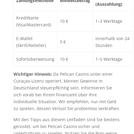
Zahlungsmethode
Mindestbetrag
(Auszahlung)
Kreditkarte
10 €
1–3 Werktage
(Visa/Mastercard)
E‑Wallet
Innerhalb von 24
5 €
(Skrill/Neteller)
Stunden
Sofortüberweisung
10 €
1–5 Werktage
Wichtiger Hinweis:
Da Pelican Casino unter einer
Curaçao-Lizenz operiert, können Gewinne in
Deutschland steuerpflichtig sein. Informieren Sie
sich vorab bei Ihrem Finanzamt über Ihre
individuelle Situation. Wir empfehlen, nur mit Geld
zu spielen, dessen Verlust Sie problemlos verkraften.
Mit den Tipps aus diesem Leitfaden sind Sie bestens
gerüstet, um bei Pelican Casino sicher und
unterhaltsam zu spielen. Nutzen Sie die Boni weise,