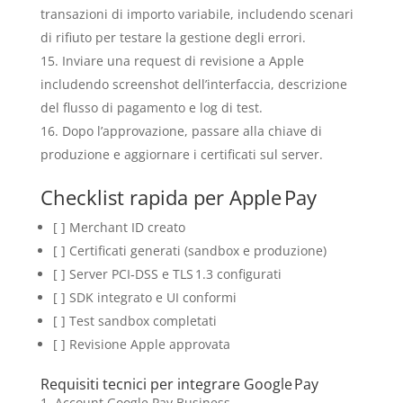
transazioni di importo variabile, includendo scenari
di rifiuto per testare la gestione degli errori.
Inviare una request di revisione a Apple
includendo screenshot dell’interfaccia, descrizione
del flusso di pagamento e log di test.
Dopo l’approvazione, passare alla chiave di
produzione e aggiornare i certificati sul server.
Checklist rapida per Apple Pay
[ ] Merchant ID creato
[ ] Certificati generati (sandbox e produzione)
[ ] Server PCI‑DSS e TLS 1.3 configurati
[ ] SDK integrato e UI conformi
[ ] Test sandbox completati
[ ] Revisione Apple approvata
Requisiti tecnici per integrare Google Pay
Account Google Pay Business