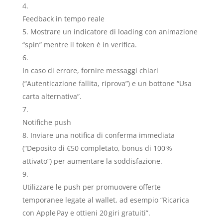
Feedback in tempo reale
Mostrare un indicatore di loading con animazione
“spin” mentre il token è in verifica.
In caso di errore, fornire messaggi chiari
(“Autenticazione fallita, riprova”) e un bottone “Usa
carta alternativa”.
Notifiche push
Inviare una notifica di conferma immediata
(“Deposito di €50 completato, bonus di 100 %
attivato”) per aumentare la soddisfazione.
Utilizzare le push per promuovere offerte
temporanee legate al wallet, ad esempio “Ricarica
con Apple Pay e ottieni 20 giri gratuiti”.