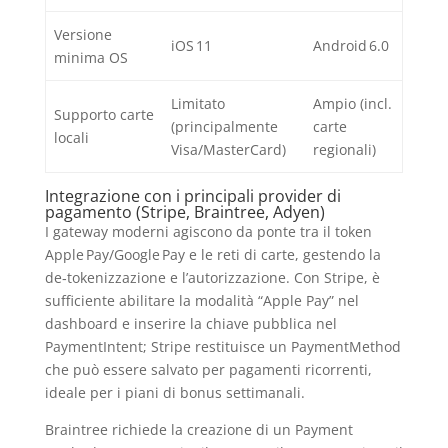
Versione
iOS 11
Android 6.0
minima OS
Limitato
Ampio (incl.
Supporto carte
(principalmente
carte
locali
Visa/MasterCard)
regionali)
Integrazione con i principali provider di
pagamento (Stripe, Braintree, Adyen)
I gateway moderni agiscono da ponte tra il token
Apple Pay/Google Pay e le reti di carte, gestendo la
de‑tokenizzazione e l’autorizzazione. Con Stripe, è
sufficiente abilitare la modalità “Apple Pay” nel
dashboard e inserire la chiave pubblica nel
PaymentIntent; Stripe restituisce un PaymentMethod
che può essere salvato per pagamenti ricorrenti,
ideale per i piani di bonus settimanali.
Braintree richiede la creazione di un Payment