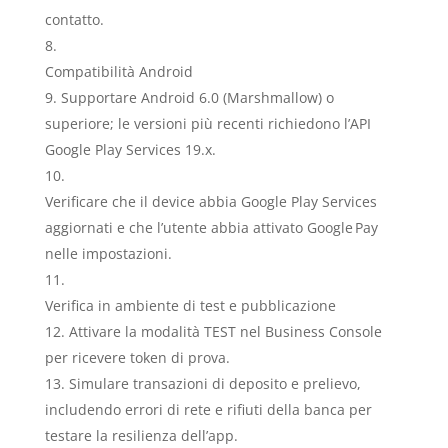
contatto.
Compatibilità Android
Supportare Android 6.0 (Marshmallow) o
superiore; le versioni più recenti richiedono l’API
Google Play Services 19.x.
Verificare che il device abbia Google Play Services
aggiornati e che l’utente abbia attivato Google Pay
nelle impostazioni.
Verifica in ambiente di test e pubblicazione
Attivare la modalità TEST nel Business Console
per ricevere token di prova.
Simulare transazioni di deposito e prelievo,
includendo errori di rete e rifiuti della banca per
testare la resilienza dell’app.