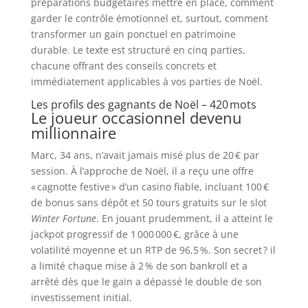
préparations budgétaires mettre en place, comment
garder le contrôle émotionnel et, surtout, comment
transformer un gain ponctuel en patrimoine
durable. Le texte est structuré en cinq parties,
chacune offrant des conseils concrets et
immédiatement applicables à vos parties de Noël.
Les profils des gagnants de Noël – 420 mots
Le joueur occasionnel devenu
millionnaire
Marc, 34 ans, n’avait jamais misé plus de 20 € par
session. À l’approche de Noël, il a reçu une offre
« cagnotte festive » d’un casino fiable, incluant 100 €
de bonus sans dépôt et 50 tours gratuits sur le slot
Winter Fortune
. En jouant prudemment, il a atteint le
jackpot progressif de 1 000 000 €, grâce à une
volatilité moyenne et un RTP de 96,5 %. Son secret ? il
a limité chaque mise à 2 % de son bankroll et a
arrêté dès que le gain a dépassé le double de son
investissement initial.