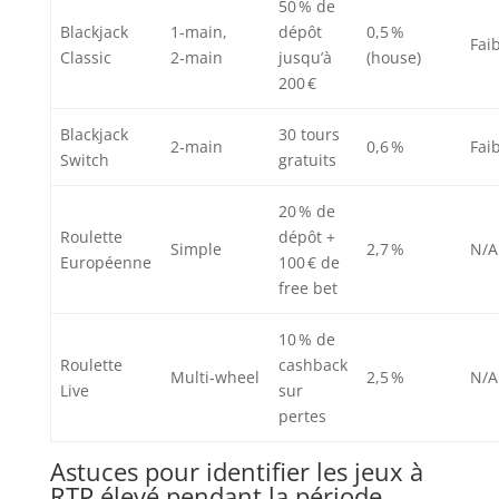
50 % de
Blackjack
1‑main,
dépôt
0,5 %
Fai
Classic
2‑main
jusqu’à
(house)
200 €
Blackjack
30 tours
2‑main
0,6 %
Fai
Switch
gratuits
20 % de
Roulette
dépôt +
Simple
2,7 %
N/A
Européenne
100 € de
free bet
10 % de
Roulette
cashback
Multi‑wheel
2,5 %
N/A
Live
sur
pertes
Astuces pour identifier les jeux à
RTP élevé pendant la période