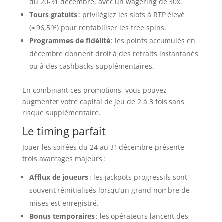
du 20‑31 décembre, avec un wagering de 30x.
Tours gratuits
: privilégiez les slots à RTP élevé
(≥ 96,5 %) pour rentabiliser les free spins.
Programmes de fidélité
: les points accumulés en
décembre donnent droit à des retraits instantanés
ou à des cashbacks supplémentaires.
En combinant ces promotions, vous pouvez
augmenter votre capital de jeu de 2 à 3 fois sans
risque supplémentaire.
Le timing parfait
Jouer les soirées du 24 au 31 décembre présente
trois avantages majeurs :
Afflux de joueurs
: les jackpots progressifs sont
souvent réinitialisés lorsqu’un grand nombre de
mises est enregistré.
Bonus temporaires
: les opérateurs lancent des