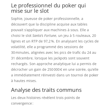
Le professionnel du poker qui
mise sur le slot
Sophie, joueuse de poker professionnelle, a
découvert que la discipline acquise aux tables
pouvait s’appliquer aux machines à sous. Elle a
choisi le slot
Santa’s Fortune
, un jeu à 5 rouleaux, 20
lignes et un RTP de 97,2 %. En analysant les cycles de
volatilité, elle a programmé des sessions de
30 minutes, alignées avec les pics de trafic du 24 au
31 décembre, lorsque les jackpots sont souvent
rechargés. Son approche analytique lui a permis de
décrocher un gain de 250 000 € en une soirée, qu’elle
a immédiatement réinvesti dans un tournoi de poker
à hautes mises.
Analyse des traits communs
Les deux histoires révèlent trois points de
convergence :