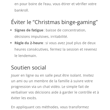
en pour boire de l’eau, vous étirer et vérifier votre
bankroll.
Éviter le “Christmas binge‑gaming”
Signes de fatigue
: baisse de concentration,
décisions impulsives, irritabilité.
Règle du 2‑heure
: si vous avez joué plus de deux
heures consécutives, fermez la session et revenez
le lendemain.
Soutien social
Jouer en ligne ou en salle peut être isolant. Invitez
un ami ou un membre de la famille à suivre votre
progression via un chat vidéo. Le simple fait de
verbaliser vos décisions aide à garder le contrôle et à
éviter les excès.
En appliquant ces méthodes, vous transformez