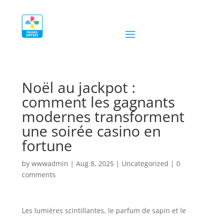
Noël au jackpot :
comment les gagnants
modernes transforment
une soirée casino en
fortune
by
wwwadmin
|
Aug 8, 2025
|
Uncategorized
|
0
comments
Les lumières scintillantes, le parfum de sapin et le