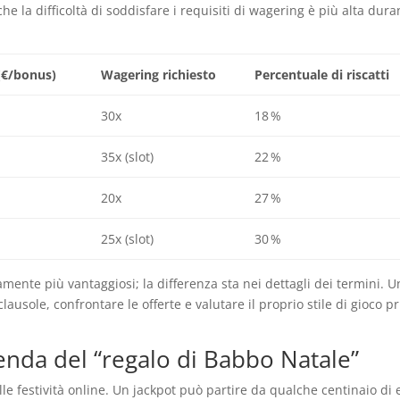
e la difficoltà di soddisfare i requisiti di wagering è più alta dura
(€/bonus)
Wagering richiesto
Percentuale di riscatti
30x
18 %
35x (slot)
22 %
20x
27 %
25x (slot)
30 %
amente più vantaggiosi; la differenza sta nei dettagli dei termini. U
ausole, confrontare le offerte e valutare il proprio stile di gioco p
ggenda del “regalo di Babbo Natale”
elle festività online. Un jackpot può partire da qualche centinaio di