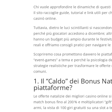
Chi vuole approfondire le dinamiche di questi 
Il sito raccoglie guide, tutorial e link utili per
casinò online.
Tuttavia, dietro le luci scintillanti si nascond
perché più giocatori accedono a dicembre; altr
hanno un budget più ampio durante le festivit
reali e offriamo consigli pratici per navigare l
Scopriremo cosa promettono davvero le piattaf
“event‑games” a tema e perché la psicologia de
strategie realistiche per trasformare le offert
comuni.
1. Il “Caldo” dei Bonus Na
piattaforme?
Le offerte natalizie dei migliori casino online s
match bonus fino al 200 % e moltiplicatori “gif
armi, la vista di 100 giri gratuiti su una slot