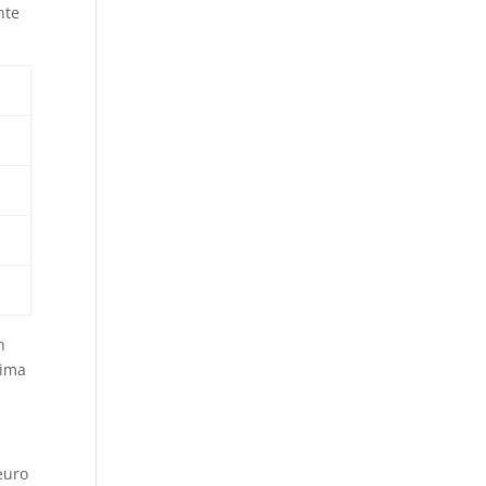
nte
n
rima
 euro