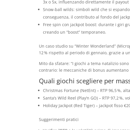
3x o 5x, influenzando direttamente il payout 
Snow‑ball wilds: simboli wild che si espando
conseguenza, il contributo al fondo del jackp
Free spin con jackpot boost: durante i giri g
creando un “boost” temporaneo.
Un caso studio su “Winter Wonderland” (Micro
12 % rispetto al periodo di gennaio, grazie a u
Mito da sfatare: “I giochi a tema natalizio son
contrario: le meccaniche di bonus aumentano la 
Quali giochi scegliere per mas
Christmas Fortune (NetEnt) – RTP 96,5 %, alta v
Santa’s Wild Reel (Play’n GO) – RTP 97,2 %, vo
Holiday Jackpot (Red Tiger) – jackpot fisso €2
Suggerimenti pratici