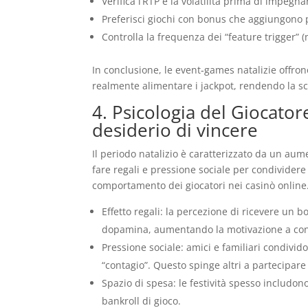
Verifica l’RTP e la volatilità prima di impegnar
Preferisci giochi con bonus che aggiungono p
Controlla la frequenza dei “feature trigger” 
In conclusione, le event‑games natalizie offro
realmente alimentare i jackpot, rendendo la sc
4. Psicologia del Giocatore
desiderio di vincere
Il periodo natalizio è caratterizzato da un aum
fare regali e pressione sociale per condivider
comportamento dei giocatori nei casinò online
Effetto regali: la percezione di ricevere un b
dopamina, aumentando la motivazione a con
Pressione sociale: amici e familiari condivido
“contagio”. Questo spinge altri a partecipare 
Spazio di spesa: le festività spesso includon
bankroll di gioco.