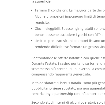
la superficie.
Termini & condizioni: La maggior parte dei 
Alcune promozioni impongono limiti di tempo 
requisito.
Giochi eleggibili: Spesso i giri gratuiti sono 
bonus possono escludere i giochi con RTP più
Limiti di prelievo: Alcuni operatori fissano 
rendendo difficile trasformare un grosso vinc
Confrontando le offerte natalizie con quelle es
Durante l’estate, i casinò puntano su tornei di 
scommessa più contenuti. In inverno, la comuni
compensando l’apparente generosità.
Mito da sfatare: “I bonus natalizi sono più gen
pubblicitario viene spostato, ma non aumentat
remarketing e partnership con influencer per ma
Secondo studi interni di alcuni operatori, solo i