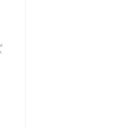
el
e.