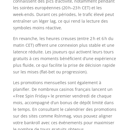
connaissent des pics d’activité, notamment pendant
les soirées européennes (20 h–23 h CET) et les
week‑ends. Durant ces périodes, le trafic élevé peut
entraîner un léger lag, ce qui rend la lecture des
symboles moins réactive.
En revanche, les heures creuses (entre 2 h et 6 h du
matin CET) offrent une connexion plus stable et une
latence réduite. Les joueurs qui activent leurs tours
gratuits à ces moments bénéficient d’une expérience
plus fluide, ce qui facilite la prise de décision rapide
sur les mises (flat‑bet ou progression).
Les promotions mensuelles sont également à
planifier. De nombreux casinos français lancent un
« Free Spin Friday » le premier vendredi de chaque
mois, accompagné d’un bonus de dépôt limité dans
le temps. En consultant le calendrier des promotions
sur des sites comme Rslnmag, vous pouvez aligner
votre bankroll avec ces événements pour maximiser
le nombre de tours gratuits obtenus.