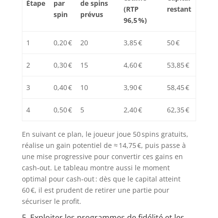
Étape
par
de spins
(RTP
restant
spin
prévus
96,5 %)
1
0,20 €
20
3,85 €
50 €
2
0,30 €
15
4,60 €
53,85 €
3
0,40 €
10
3,90 €
58,45 €
4
0,50 €
5
2,40 €
62,35 €
En suivant ce plan, le joueur joue 50 spins gratuits,
réalise un gain potentiel de ≈ 14,75 €, puis passe à
une mise progressive pour convertir ces gains en
cash‑out. Le tableau montre aussi le moment
optimal pour cash‑out : dès que le capital atteint
60 €, il est prudent de retirer une partie pour
sécuriser le profit.
5. Exploiter les programmes de fidélité et les