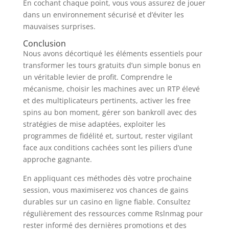
En cochant chaque point, vous vous assurez de jouer
dans un environnement sécurisé et d’éviter les
mauvaises surprises.
Conclusion
Nous avons décortiqué les éléments essentiels pour
transformer les tours gratuits d’un simple bonus en
un véritable levier de profit. Comprendre le
mécanisme, choisir les machines avec un RTP élevé
et des multiplicateurs pertinents, activer les free
spins au bon moment, gérer son bankroll avec des
stratégies de mise adaptées, exploiter les
programmes de fidélité et, surtout, rester vigilant
face aux conditions cachées sont les piliers d’une
approche gagnante.
En appliquant ces méthodes dès votre prochaine
session, vous maximiserez vos chances de gains
durables sur un casino en ligne fiable. Consultez
régulièrement des ressources comme Rslnmag pour
rester informé des dernières promotions et des