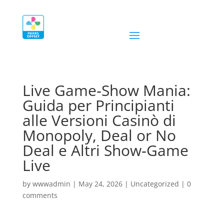
Live Game‑Show Mania:
Guida per Principianti
alle Versioni Casinò di
Monopoly, Deal or No
Deal e Altri Show‑Game
Live
by
wwwadmin
|
May 24, 2026
|
Uncategorized
|
0
comments