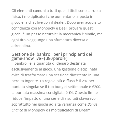
Gli elementi comuni a tutti questi titoli sono la ruota
fisica, i moltiplicatori che aumentano la posta in
gioco e la chat live con il dealer. Dopo aver acquisito
confidenza con Monopoly e Deal, provare questi
giochi è un passo naturale: la meccanica è simile, ma
ogni titolo aggiunge una sfumatura diversa di
adrenalina.
Gestione del bankroll per i principianti dei
game‑show live – ( 380 parole )
Il bankroll è la quantità di denaro destinata
esclusivamente al gioco. Una gestione disciplinata
evita di trasformare una sessione divertente in una
perdita ingente. La regola più diffusa è il 2 % per
puntata singola: se il tuo budget settimanale è €200,
la puntata massima consigliata è €4. Questo limite
riduce l’impatto di una serie di risultati sfavorevoli,
soprattutto nei giochi ad alta varianza come
Bonus
Chance
di Monopoly o i moltiplicatori di Dream