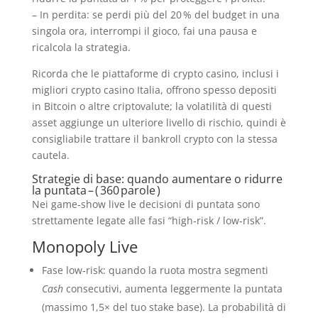
– In perdita: se perdi più del 20 % del budget in una
singola ora, interrompi il gioco, fai una pausa e
ricalcola la strategia.
Ricorda che le piattaforme di crypto casino, inclusi i
migliori crypto casino Italia, offrono spesso depositi
in Bitcoin o altre criptovalute; la volatilità di questi
asset aggiunge un ulteriore livello di rischio, quindi è
consigliabile trattare il bankroll crypto con la stessa
cautela.
Strategie di base: quando aumentare o ridurre
la puntata – ( 360 parole )
Nei game‑show live le decisioni di puntata sono
strettamente legate alle fasi “high‑risk / low‑risk”.
Monopoly Live
Fase low‑risk: quando la ruota mostra segmenti
Cash
consecutivi, aumenta leggermente la puntata
(massimo 1,5× del tuo stake base). La probabilità di