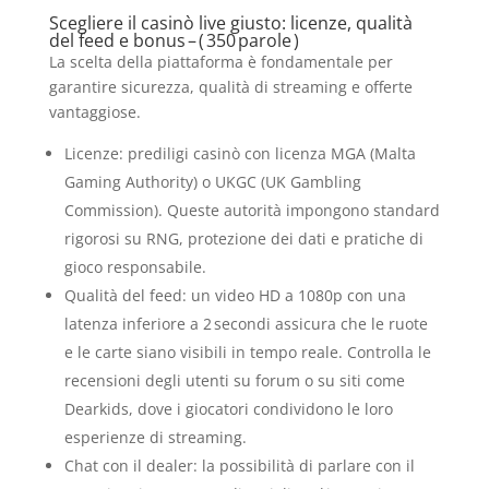
Scegliere il casinò live giusto: licenze, qualità
del feed e bonus – ( 350 parole )
La scelta della piattaforma è fondamentale per
garantire sicurezza, qualità di streaming e offerte
vantaggiose.
Licenze: prediligi casinò con licenza MGA (Malta
Gaming Authority) o UKGC (UK Gambling
Commission). Queste autorità impongono standard
rigorosi su RNG, protezione dei dati e pratiche di
gioco responsabile.
Qualità del feed: un video HD a 1080p con una
latenza inferiore a 2 secondi assicura che le ruote
e le carte siano visibili in tempo reale. Controlla le
recensioni degli utenti su forum o su siti come
Dearkids, dove i giocatori condividono le loro
esperienze di streaming.
Chat con il dealer: la possibilità di parlare con il