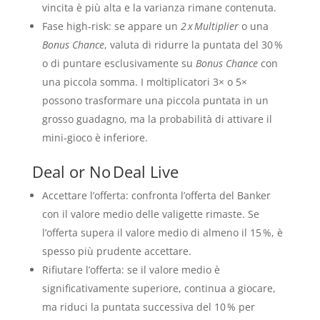
vincita è più alta e la varianza rimane contenuta.
Fase high‑risk: se appare un
2 x Multiplier
o una
Bonus Chance
, valuta di ridurre la puntata del 30 %
o di puntare esclusivamente su
Bonus Chance
con
una piccola somma. I moltiplicatori 3× o 5×
possono trasformare una piccola puntata in un
grosso guadagno, ma la probabilità di attivare il
mini‑gioco è inferiore.
Deal or No Deal Live
Accettare l’offerta: confronta l’offerta del Banker
con il valore medio delle valigette rimaste. Se
l’offerta supera il valore medio di almeno il 15 %, è
spesso più prudente accettare.
Rifiutare l’offerta: se il valore medio è
significativamente superiore, continua a giocare,
ma riduci la puntata successiva del 10 % per