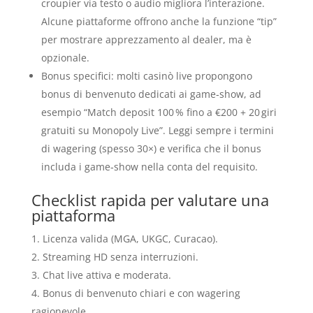
croupier via testo o audio migliora l’interazione.
Alcune piattaforme offrono anche la funzione “tip”
per mostrare apprezzamento al dealer, ma è
opzionale.
Bonus specifici: molti casinò live propongono
bonus di benvenuto dedicati ai game‑show, ad
esempio “Match deposit 100 % fino a €200 + 20 giri
gratuiti su Monopoly Live”. Leggi sempre i termini
di wagering (spesso 30×) e verifica che il bonus
includa i game‑show nella conta del requisito.
Checklist rapida per valutare una
piattaforma
Licenza valida (MGA, UKGC, Curacao).
Streaming HD senza interruzioni.
Chat live attiva e moderata.
Bonus di benvenuto chiari e con wagering
ragionevole.