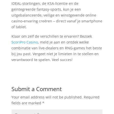
iDEAL‑stortingen, de KSA‑licentie en de
geïntegreerde fantasy‑sports, kun je een
uitgebalanceerde, veilige en winstgevende online
casino‑ervaring creëren – direct vanaf je smartphone
of tablet.
Klaar om zelf de verschillen te ervaren? Bezoek
ScoriPro Casino
, meld je aan en ontdek welke
combinatie van live‑dealers en RNG‑games het beste
bij jou past. Vergeet niet je limieten in te stellen en
verantwoord te spelen. Veel succes!
Submit a Comment
Your email address will not be published.
Required
fields are marked
*