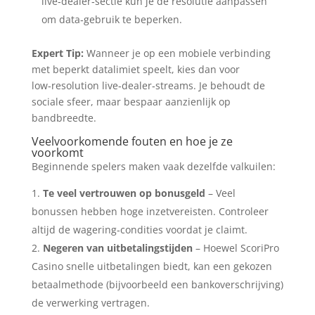
live‑dealer‑sectie kun je de resolutie aanpassen
om data‑gebruik te beperken.
Expert Tip:
Wanneer je op een mobiele verbinding
met beperkt datalimiet speelt, kies dan voor
low‑resolution live‑dealer‑streams. Je behoudt de
sociale sfeer, maar bespaar aanzienlijk op
bandbreedte.
Veelvoorkomende fouten en hoe je ze
voorkomt
Beginnende spelers maken vaak dezelfde valkuilen:
Te veel vertrouwen op bonusgeld
– Veel
bonussen hebben hoge inzetvereisten. Controleer
altijd de wagering‑condities voordat je claimt.
Negeren van uitbetalingstijden
– Hoewel ScoriPro
Casino snelle uitbetalingen biedt, kan een gekozen
betaalmethode (bijvoorbeeld een bankoverschrijving)
de verwerking vertragen.