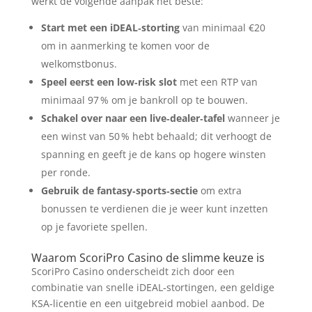
werkt de volgende aanpak het beste:
Start met een iDEAL‑storting
van minimaal €20
om in aanmerking te komen voor de
welkomstbonus.
Speel eerst een low‑risk slot
met een RTP van
minimaal 97 % om je bankroll op te bouwen.
Schakel over naar een live‑dealer‑tafel
wanneer je
een winst van 50 % hebt behaald; dit verhoogt de
spanning en geeft je de kans op hogere winsten
per ronde.
Gebruik de fantasy‑sports‑sectie
om extra
bonussen te verdienen die je weer kunt inzetten
op je favoriete spellen.
Waarom ScoriPro Casino de slimme keuze is
ScoriPro Casino onderscheidt zich door een
combinatie van snelle iDEAL‑stortingen, een geldige
KSA‑licentie en een uitgebreid mobiel aanbod. De