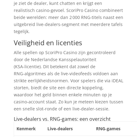
je ziet de dealer, kunt chatten en krijgt een
realistisch casino‑gevoel. ScoriPro Casino combineert
beide werelden: meer dan 2 000 RNG‑titels naast een
uitgebreid live‑dealers‑segment met meerdere tafels
tegelijk.
Veiligheid en licenties
Alle spellen op ScoriPro Casino zijn gecontroleerd
door de Nederlandse Kansspelautoriteit
(KSA‑licentie). Dit betekent dat zowel de
RNG‑algoritmes als de live‑videofeeds voldoen aan
strikte eerlijkheidsnormen. Voor spelers die via iDEAL
storten, biedt de site een directe koppeling,
waardoor het geld binnen enkele minuten op je
casino‑account staat. Zo kun je meteen kiezen tussen
een snelle slot‑ronde of een live‑dealer‑sessie.
Live‑dealers vs. RNG‑games: een overzicht
Kenmerk
Live‑dealers
RNG‑games