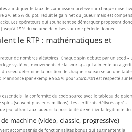
s sites à indiquer le taux de commission prélevé sur chaque mise Liv
 2 % et 5 % du pot, réduit le gain net du joueur mais est compen
‑backs. Les opérateurs qui souhaitent se démarquer proposent don
s jusqu’à 15 % du volume de mises sur une période donnée.
lent le RTP : mathématiques et
rateur de nombres aléatoires. Chaque spin débute par un seed –
(horloge système, mouvements de la souris) – qui alimente un algor
t du seed détermine la position de chaque rouleau selon une table
le RTP annoncé (par exemple 96,5 % pour
Starburst
) est respecté sur l
 essentiels : la conformité du code source avec le tableau de paie
spins (souvent plusieurs millions). Les certificats délivrés après
 jeu, offrant aux joueurs la possibilité de vérifier la légitimité du 
 de machine (vidéo, classic, progressive)
souvent accompagnés de fonctionnalités bonus qui augmentent la