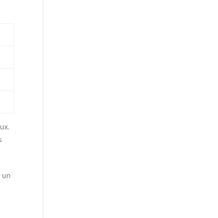
ux.
s
e un