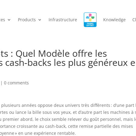
ces
Products
Infrastructure
Knowledge
C
ts : Quel Modèle offre les
es cash‑backs les plus généreux 
|
0 comments
 plusieurs années oppose deux univers très différents : d’une part 
rtes ou lance la bille sous vos yeux, et d’autre part les machines à
u premier abord, le choix semble relever du goût personnel, mais l
rtance croissante au cash‑back, cette remise partielle des mises
oyenne » en une expérience rentable.