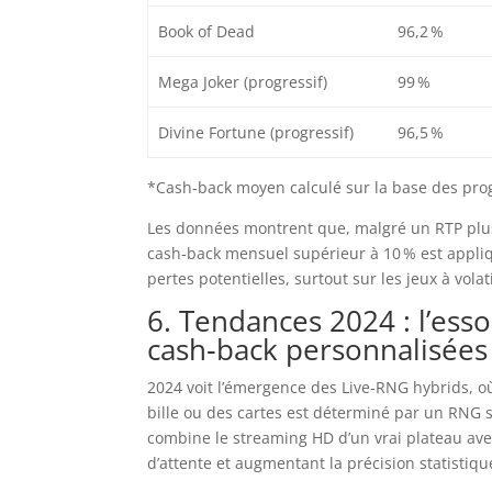
Book of Dead
96,2 %
Mega Joker (progressif)
99 %
Divine Fortune (progressif)
96,5 %
*Cash‑back moyen calculé sur la base des pr
Les données montrent que, malgré un RTP plus 
cash‑back mensuel supérieur à 10 % est appli
pertes potentielles, surtout sur les jeux à vol
6. Tendances 2024 : l’esso
cash‑back personnalisées
2024 voit l’émergence des Live‑RNG hybrids, où l
bille ou des cartes est déterminé par un RNG 
combine le streaming HD d’un vrai plateau avec 
d’attente et augmentant la précision statistiqu