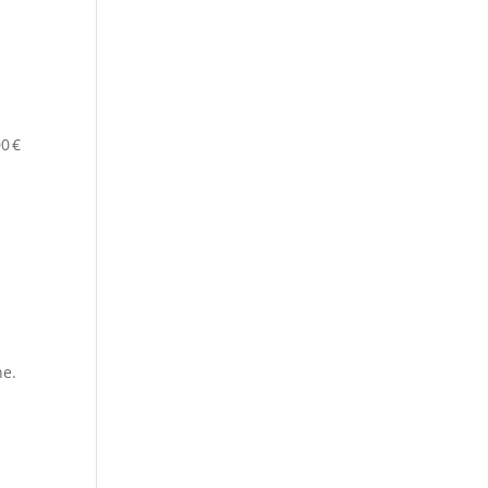
.
0 €
ne.