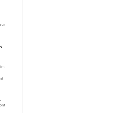
teur
s
oins
.
nt
u
.
sont