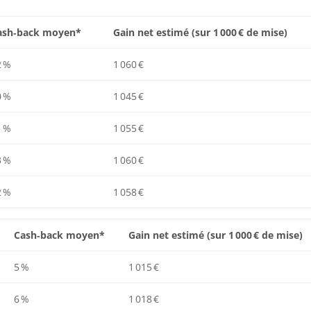
ash‑back moyen*
Gain net estimé (sur 1 000 € de mise)
2 %
1 060 €
0 %
1 045 €
1 %
1 055 €
3 %
1 060 €
2 %
1 058 €
Cash‑back moyen*
Gain net estimé (sur 1 000 € de mise)
5 %
1 015 €
6 %
1 018 €