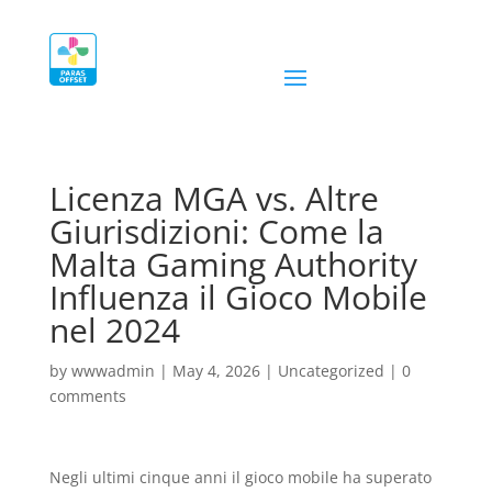
Licenza MGA vs. Altre
Giurisdizioni: Come la
Malta Gaming Authority
Influenza il Gioco Mobile
nel 2024
by
wwwadmin
|
May 4, 2026
|
Uncategorized
|
0
comments
Negli ultimi cinque anni il gioco mobile ha superato