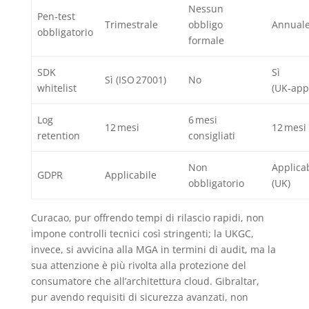
Nessun
Pen‑test
Trimestrale
obbligo
Annual
obbligatorio
formale
SDK
Sì
Sì (ISO 27001)
No
whitelist
(UK‑app
Log
6 mesi
12 mesi
12 mesi
retention
consigliati
Non
Applica
GDPR
Applicabile
obbligatorio
(UK)
Curacao, pur offrendo tempi di rilascio rapidi, non
impone controlli tecnici così stringenti; la UKGC,
invece, si avvicina alla MGA in termini di audit, ma la
sua attenzione è più rivolta alla protezione del
consumatore che all’architettura cloud. Gibraltar,
pur avendo requisiti di sicurezza avanzati, non