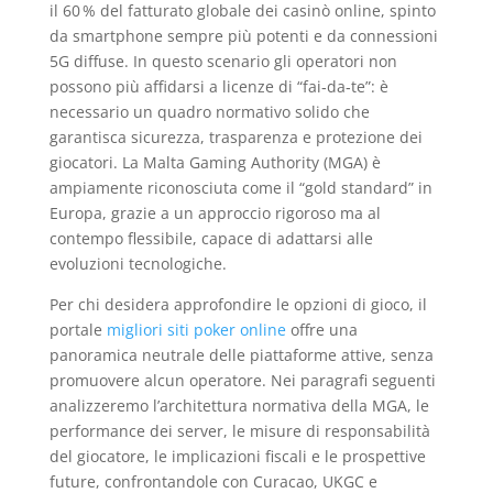
il 60 % del fatturato globale dei casinò online, spinto
da smartphone sempre più potenti e da connessioni
5G diffuse. In questo scenario gli operatori non
possono più affidarsi a licenze di “fai‑da‑te”: è
necessario un quadro normativo solido che
garantisca sicurezza, trasparenza e protezione dei
giocatori. La Malta Gaming Authority (MGA) è
ampiamente riconosciuta come il “gold standard” in
Europa, grazie a un approccio rigoroso ma al
contempo flessibile, capace di adattarsi alle
evoluzioni tecnologiche.
Per chi desidera approfondire le opzioni di gioco, il
portale
migliori siti poker online
offre una
panoramica neutrale delle piattaforme attive, senza
promuovere alcun operatore. Nei paragrafi seguenti
analizzeremo l’architettura normativa della MGA, le
performance dei server, le misure di responsabilità
del giocatore, le implicazioni fiscali e le prospettive
future, confrontandole con Curacao, UKGC e