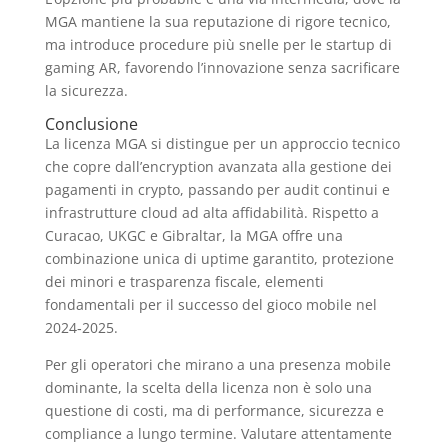
MGA mantiene la sua reputazione di rigore tecnico,
ma introduce procedure più snelle per le startup di
gaming AR, favorendo l’innovazione senza sacrificare
la sicurezza.
Conclusione
La licenza MGA si distingue per un approccio tecnico
che copre dall’encryption avanzata alla gestione dei
pagamenti in crypto, passando per audit continui e
infrastrutture cloud ad alta affidabilità. Rispetto a
Curacao, UKGC e Gibraltar, la MGA offre una
combinazione unica di uptime garantito, protezione
dei minori e trasparenza fiscale, elementi
fondamentali per il successo del gioco mobile nel
2024‑2025.
Per gli operatori che mirano a una presenza mobile
dominante, la scelta della licenza non è solo una
questione di costi, ma di performance, sicurezza e
compliance a lungo termine. Valutare attentamente