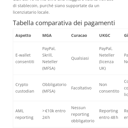
di stablecoin, purché siano supportate da un
licenziatario locale.
Tabella comparativa dei pagamenti
Aspetto
MGA
Curacao
UKGC
Gi
PayPal,
PayPal,
E‑wallet
Skrill,
Neteller
Pa
Qualsiasi
consentiti
Neteller
(licenza
Ne
(MFSA)
UK)
C
Crypto
Obbligatorio
Non
Facoltativo
c
custodian
(MFSA)
consentito
li
Nessun
AML
> €10k entro
Reporting
R
reporting
reporting
24 h
entro 48 h
en
obbligatorio