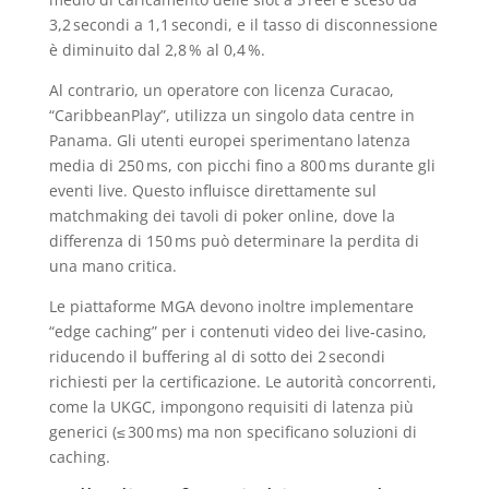
3,2 secondi a 1,1 secondi, e il tasso di disconnessione
è diminuito dal 2,8 % al 0,4 %.
Al contrario, un operatore con licenza Curacao,
“CaribbeanPlay”, utilizza un singolo data centre in
Panama. Gli utenti europei sperimentano latenza
media di 250 ms, con picchi fino a 800 ms durante gli
eventi live. Questo influisce direttamente sul
matchmaking dei tavoli di poker online, dove la
differenza di 150 ms può determinare la perdita di
una mano critica.
Le piattaforme MGA devono inoltre implementare
“edge caching” per i contenuti video dei live‑casino,
riducendo il buffering al di sotto dei 2 secondi
richiesti per la certificazione. Le autorità concorrenti,
come la UKGC, impongono requisiti di latenza più
generici (≤ 300 ms) ma non specificano soluzioni di
caching.