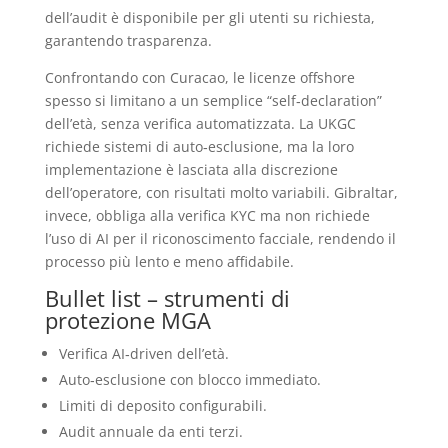
dell’audit è disponibile per gli utenti su richiesta,
garantendo trasparenza.
Confrontando con Curacao, le licenze offshore
spesso si limitano a un semplice “self‑declaration”
dell’età, senza verifica automatizzata. La UKGC
richiede sistemi di auto‑esclusione, ma la loro
implementazione è lasciata alla discrezione
dell’operatore, con risultati molto variabili. Gibraltar,
invece, obbliga alla verifica KYC ma non richiede
l’uso di AI per il riconoscimento facciale, rendendo il
processo più lento e meno affidabile.
Bullet list – strumenti di
protezione MGA
Verifica AI‑driven dell’età.
Auto‑esclusione con blocco immediato.
Limiti di deposito configurabili.
Audit annuale da enti terzi.