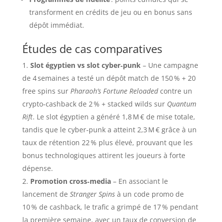
transforment en crédits de jeu ou en bonus sans
dépôt immédiat.
Études de cas comparatives
Slot égyptien vs slot cyber‑punk
– Une campagne
de 4 semaines a testé un dépôt match de 150 % + 20
free spins sur
Pharaoh’s Fortune Reloaded
contre un
crypto‑cashback de 2 % + stacked wilds sur
Quantum
Rift
. Le slot égyptien a généré 1,8 M € de mise totale,
tandis que le cyber‑punk a atteint 2,3 M € grâce à un
taux de rétention 22 % plus élevé, prouvant que les
bonus technologiques attirent les joueurs à forte
dépense.
Promotion cross‑media
– En associant le
lancement de
Stranger Spins
à un code promo de
10 % de cashback, le trafic a grimpé de 17 % pendant
la première semaine, avec un taux de conversion de