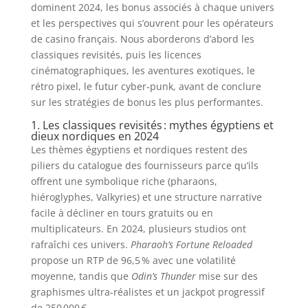
dominent 2024, les bonus associés à chaque univers
et les perspectives qui s’ouvrent pour les opérateurs
de casino français. Nous aborderons d’abord les
classiques revisités, puis les licences
cinématographiques, les aventures exotiques, le
rétro pixel, le futur cyber‑punk, avant de conclure
sur les stratégies de bonus les plus performantes.
1. Les classiques revisités : mythes égyptiens et
dieux nordiques en 2024
Les thèmes égyptiens et nordiques restent des
piliers du catalogue des fournisseurs parce qu’ils
offrent une symbolique riche (pharaons,
hiéroglyphes, Valkyries) et une structure narrative
facile à décliner en tours gratuits ou en
multiplicateurs. En 2024, plusieurs studios ont
rafraîchi ces univers.
Pharaoh’s Fortune Reloaded
propose un RTP de 96,5 % avec une volatilité
moyenne, tandis que
Odin’s Thunder
mise sur des
graphismes ultra‑réalistes et un jackpot progressif
de 250 000 €.