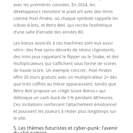
avec les premières consoles. En 2024, les
développeurs revisitent le pixel art avec des titres
comme
Pixel Pirates
, où chaque symbole rappelle les
icônes 8‑bits, et
Retro Reel
, qui recrée l’esthétique
d’une salle d’arcade des années 80.
Les bonus associés à ces machines sont eux aussi
rétro : des free spins décorés de néons clignotants,
des mini‑jeux rappelant le flipper ou le Snake, et des
multiplicateurs qui s’affichent sous forme de scores
de haute‑score. Un exemple concret :
Pixel Pirates
offre 20 tours gratuits avec un multiplicateur 2× dès
que trois coffres au trésor apparaissent, tandis que
Retro Reel
propose un « High Score Bonus » qui
débloque un cash‑back de 5 % pendant 48 heures.
Ces incitations renforcent l’attachement émotionnel
et poussent les joueurs à rester plus longtemps sur
le site.
5. Les thèmes futuristes et cyber‑punk : l’avenir
du slot gaming