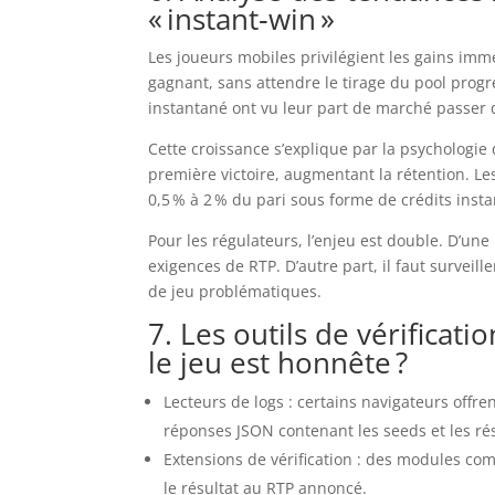
« instant‑win »
Les joueurs mobiles privilégient les gains imm
gagnant, sans attendre le tirage du pool progr
instantané ont vu leur part de marché passer 
Cette croissance s’explique par la psychologie
première victoire, augmentant la rétention. 
0,5 % à 2 % du pari sous forme de crédits inst
Pour les régulateurs, l’enjeu est double. D’une
exigences de RTP. D’autre part, il faut survei
de jeu problématiques.
7. Les outils de vérificat
le jeu est honnête ?
Lecteurs de logs : certains navigateurs offre
réponses JSON contenant les seeds et les rés
Extensions de vérification : des modules co
le résultat au RTP annoncé.