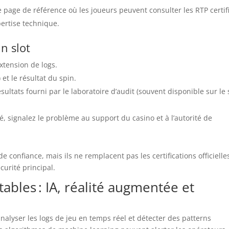
 page de référence où les joueurs peuvent consulter les RTP certif
pertise technique.
n slot
xtension de logs.
) et le résultat du spin.
ltats fourni par le laboratoire d’audit (souvent disponible sur le 
, signalez le problème au support du casino et à l’autorité de
 confiance, mais ils ne remplacent pas les certifications officielle
curité principal.
tables : IA, réalité augmentée et
r analyser les logs de jeu en temps réel et détecter des patterns