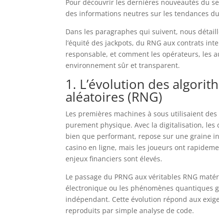
Pour découvrir les dernières nouveautés du se
des informations neutres sur les tendances du
Dans les paragraphes qui suivent, nous détai
l’équité des jackpots, du RNG aux contrats inte
responsable, et comment les opérateurs, les a
environnement sûr et transparent.
1. L’évolution des algor
aléatoires (RNG)
Les premières machines à sous utilisaient des
purement physique. Avec la digitalisation, le
bien que performant, repose sur une graine in
casino en ligne, mais les joueurs ont rapidem
enjeux financiers sont élevés.
Le passage du PRNG aux véritables RNG matéri
électronique ou les phénomènes quantiques g
indépendant. Cette évolution répond aux exige
reproduits par simple analyse de code.