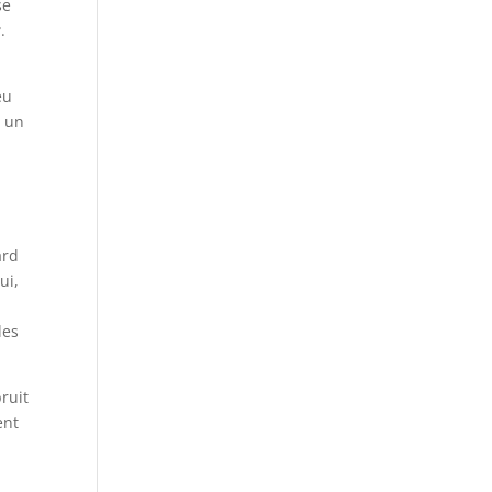
se
.
eu
r un
ard
ui,
les
ruit
ent