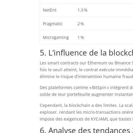
NetEnt
1,5 %
Pragmatic
2 %
Microgaming
1 %
5. L’influence de la blockc
Les smart contracts sur Ethereum ou Binance 
fois le seuil atteint, le contrat exécute immé
élimine le risque d’intervention humaine frau
Des plateformes comme « BitSpin » intègrent 
solde de leur portefeuille augmenter instantan
Cependant, la blockchain a des limites. La scalab
exploser, rendant les micro‑transactions onére
impose des exigences de KYC/AML que toutes l
6. Analyse des tendances 