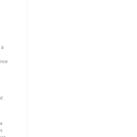
,
 à
ance
st
e
la
is