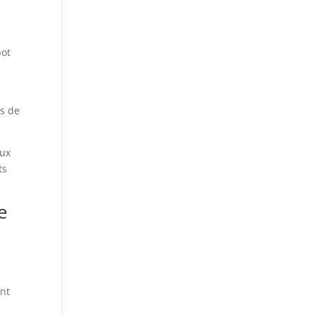
pot
us de
aux
ts
e
ent