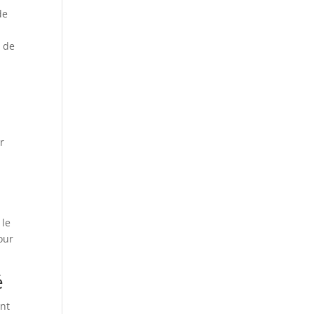
de
n de
r
 le
our
é
ent