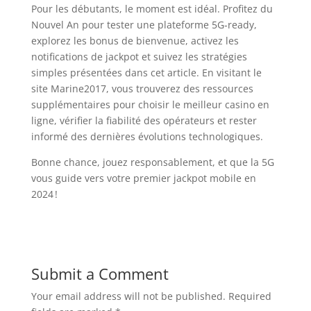
Pour les débutants, le moment est idéal. Profitez du
Nouvel An pour tester une plateforme 5G‑ready,
explorez les bonus de bienvenue, activez les
notifications de jackpot et suivez les stratégies
simples présentées dans cet article. En visitant le
site Marine2017, vous trouverez des ressources
supplémentaires pour choisir le meilleur casino en
ligne, vérifier la fiabilité des opérateurs et rester
informé des dernières évolutions technologiques.
Bonne chance, jouez responsablement, et que la 5G
vous guide vers votre premier jackpot mobile en
2024 !
Submit a Comment
Your email address will not be published.
Required