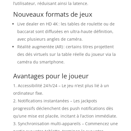
l’utilisateur, réduisant ainsi la latence.
Nouveaux formats de jeux
Live dealer en HD 4K : les tables de roulette ou de
baccarat sont diffusées en ultra‑haute définition,
avec plusieurs angles de caméra.
Réalité augmentée (AR) : certains titres projettent
des dés virtuels sur la table réelle du joueur via la
caméra du smartphone.
Avantages pour le joueur
Accessibilité 24 h/24 – Le jeu n’est plus lié à un
ordinateur fixe.
Notifications instantanées – Les jackpots
progressifs déclenchent des push notifications dès
qu’une mise est placée, incitant à l’action immédiate.
Synchronisation multi‑appareils – Commencez une