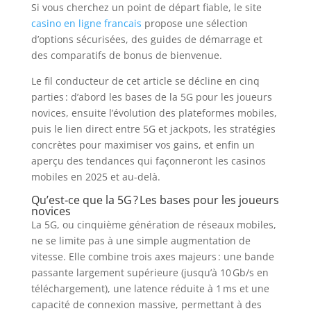
Si vous cherchez un point de départ fiable, le site
casino en ligne francais
propose une sélection
d’options sécurisées, des guides de démarrage et
des comparatifs de bonus de bienvenue.
Le fil conducteur de cet article se décline en cinq
parties : d’abord les bases de la 5G pour les joueurs
novices, ensuite l’évolution des plateformes mobiles,
puis le lien direct entre 5G et jackpots, les stratégies
concrètes pour maximiser vos gains, et enfin un
aperçu des tendances qui façonneront les casinos
mobiles en 2025 et au-delà.
Qu’est‑ce que la 5G ? Les bases pour les joueurs
novices
La 5G, ou cinquième génération de réseaux mobiles,
ne se limite pas à une simple augmentation de
vitesse. Elle combine trois axes majeurs : une bande
passante largement supérieure (jusqu’à 10 Gb/s en
téléchargement), une latence réduite à 1 ms et une
capacité de connexion massive, permettant à des