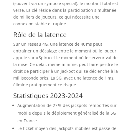
(souvent via un symbole spécial), le montant total est
versé. La clé réside dans la participation simultanée
de milliers de joueurs, ce qui nécessite une
connexion stable et rapide.
Rôle de la latence
Sur un réseau 4G, une latence de 40 ms peut
entraîner un décalage entre le moment où le joueur
appuie sur « Spin » et le moment où le serveur valide
la mise. Ce délai, même minime, peut faire perdre le
droit de participer à un jackpot qui se déclenche à la
milliseconde près. La 5G, avec une latence de 1 ms,
élimine pratiquement ce risque.
Statistiques 2023‑2024
Augmentation de 27 % des jackpots remportés sur
mobile depuis le déploiement généralisé de la 5G
en France.
Le ticket moyen des jackpots mobiles est passé de