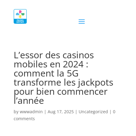
L’essor des casinos
mobiles en 2024 :
comment la 5G
transforme les jackpots
pour bien commencer
l’année
by
wwwadmin
|
Aug 17, 2025
|
Uncategorized
|
0
comments