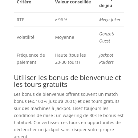
Critère
Valeur conseillée
de jeu
RTP
≥ 96 %
Mega Joker
Gonzo’s
Volatilité
Moyenne
Quest
Fréquence de
Haute (tous les
Jackpot
paiement
20‑30 tours)
Raiders
Utiliser les bonus de bienvenue et
les tours gratuits
Les bonus de bienvenue offrent souvent un match
bonus (ex. 100 % jusqu’à 200 €) et des tours gratuits
sur des machines à jackpot. Lisez toujours les
conditions de mise : un wagering de 30× le bonus est
habituel. Convertissez ces tours en opportunités de
déclencher un jackpot sans risquer votre propre
argent.