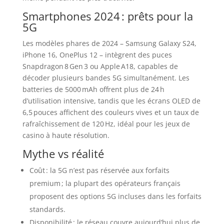
Smartphones 2024 : prêts pour la
5G
Les modèles phares de 2024 – Samsung Galaxy S24,
iPhone 16, OnePlus 12 – intègrent des puces
Snapdragon 8 Gen 3 ou Apple A18, capables de
décoder plusieurs bandes 5G simultanément. Les
batteries de 5000 mAh offrent plus de 24 h
d’utilisation intensive, tandis que les écrans OLED de
6,5 pouces affichent des couleurs vives et un taux de
rafraîchissement de 120 Hz, idéal pour les jeux de
casino à haute résolution.
Mythe vs réalité
Coût : la 5G n’est pas réservée aux forfaits
premium ; la plupart des opérateurs français
proposent des options 5G incluses dans les forfaits
standards.
Disponibilité : le réseau couvre aujourd’hui plus de