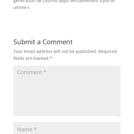
génération de casinos‑apps véritablement « poche
ultime ».
Submit a Comment
Your email address will not be published.
Required
fields are marked
*