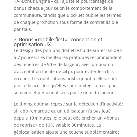
« AI‑Bonus Engine » qui ajuste le pourcentage de
bonus chaque jour selon le comportement de la
communauté, tandis que BlockBet publie les termes
de chaque promotion sous forme de contrat lisible
par tous.
3. Bonus « mobile‑first » : conception et
optimisation UX
Le design des pop‑ups doit être fluide sur écran de 5
à 7 pouces. Les meilleures pratiques recommandent
des fenêtres de 90 % de largeur, avec un bouton
d’acceptation tactile de 44 px pour éviter les clics
erronés. Les notifications push, quant à elles, sont
plus efficaces lorsqu’elles sont limitées à trois par
semaine et personnalisées par le nom du joueur.
Le timing optimal repose sur la détection d’inactivité :
si l’app remarque qu’un utilisateur n’a pas joué
depuis 10 minutes, elle peut déclencher un « bonus
de reprise » de 10 % valable 30 minutes. La
géolocalisation ajoute une couche supplémentaire ;