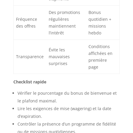
Des promotions
Bonus
Fréquence
régulières
quotidien +
des offres
maintiennent
missions
l’intérêt
hebdo
Conditions
Évite les
affichées en
Transparence
mauvaises
première
surprises
page
Checklist rapide
Vérifier le pourcentage du bonus de bienvenue et
le plafond maximal.
Lire les exigences de mise (wagering) et la date
d’expiration.
Contrôler la présence d’un programme de fidélité
ou de missions quotidiennes.