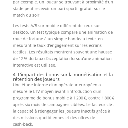
par exemple, un joueur se trouvant à proximité d’un
stade peut recevoir un pari sportif gratuit sur le
match du soir.
Les tests A/B sur mobile diffèrent de ceux sur
desktop. Un test typique compare une animation de
roue de fortune à un simple bandeau texte, en
mesurant le taux d’engagement sur les écrans
tactiles. Les résultats montrent souvent une hausse
de 12 % du taux d’acceptation lorsqu’une animation
interactive est utilisée.
4. L’impact des bonus sur la monétisation et la
rétention des joueurs
Une étude interne d’un opérateur européen a
mesuré le LTV moyen avant l’introduction d’un
programme de bonus mobile à 1 200 €, contre 1 800 €
après six mois de campagnes ciblées. Le facteur clé :
la capacité à réengager les joueurs inactifs grâce à
des missions quotidiennes et des offres de
cash‑back.