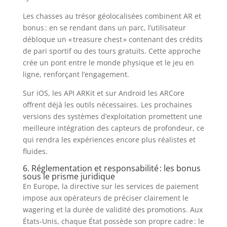
Les chasses au trésor géolocalisées combinent AR et
bonus : en se rendant dans un parc, l’utilisateur
débloque un « treasure chest » contenant des crédits
de pari sportif ou des tours gratuits. Cette approche
crée un pont entre le monde physique et le jeu en
ligne, renforçant l’engagement.
Sur iOS, les API ARKit et sur Android les ARCore
offrent déjà les outils nécessaires. Les prochaines
versions des systèmes d’exploitation promettent une
meilleure intégration des capteurs de profondeur, ce
qui rendra les expériences encore plus réalistes et
fluides.
6. Réglementation et responsabilité : les bonus
sous le prisme juridique
En Europe, la directive sur les services de paiement
impose aux opérateurs de préciser clairement le
wagering et la durée de validité des promotions. Aux
États‑Unis, chaque État possède son propre cadre : le