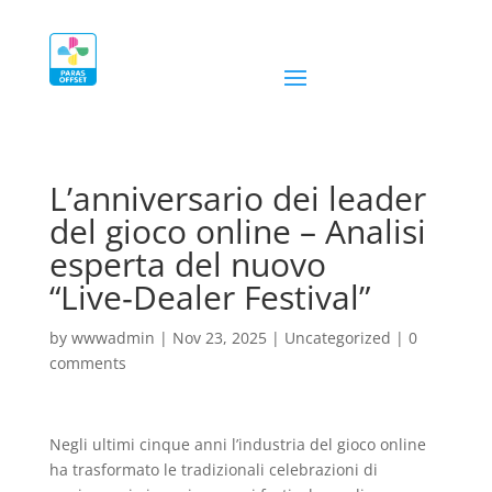
L’anniversario dei leader
del gioco online – Analisi
esperta del nuovo
“Live‑Dealer Festival”
by
wwwadmin
|
Nov 23, 2025
|
Uncategorized
|
0
comments
Negli ultimi cinque anni l’industria del gioco online
ha trasformato le tradizionali celebrazioni di