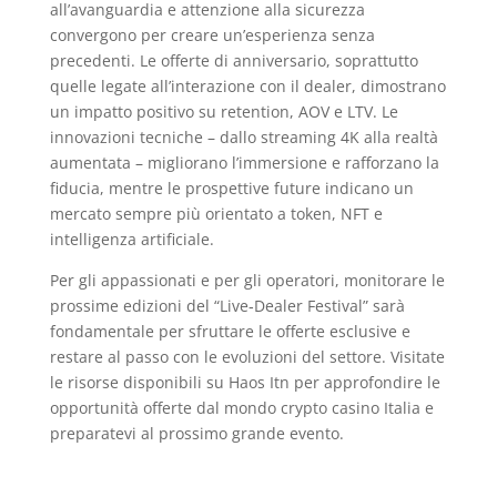
all’avanguardia e attenzione alla sicurezza
convergono per creare un’esperienza senza
precedenti. Le offerte di anniversario, soprattutto
quelle legate all’interazione con il dealer, dimostrano
un impatto positivo su retention, AOV e LTV. Le
innovazioni tecniche – dallo streaming 4K alla realtà
aumentata – migliorano l’immersione e rafforzano la
fiducia, mentre le prospettive future indicano un
mercato sempre più orientato a token, NFT e
intelligenza artificiale.
Per gli appassionati e per gli operatori, monitorare le
prossime edizioni del “Live‑Dealer Festival” sarà
fondamentale per sfruttare le offerte esclusive e
restare al passo con le evoluzioni del settore. Visitate
le risorse disponibili su Haos Itn per approfondire le
opportunità offerte dal mondo crypto casino Italia e
preparatevi al prossimo grande evento.