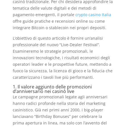
casinò tradizionale. Per chi desidera approfondire la
tematica delle valute digitali e dei metodi di
pagamento emergenti, il portale
crypto casino Italia
offre guide pratiche e recensioni online su come
integrare Bitcoin o stablecoin nei propri depositi.
L’obiettivo di questo articolo è fornire un’analisi
professionale del nuovo “Live‑Dealer Festival”.
Esamineremo le strategie promozionali, le
innovazioni tecnologiche, i risultati economici degli
operatori leader e le prospettive future, mettendo a
fuoco la sicurezza, la licenza di gioco e la fiducia che
caratterizzano i tavoli live più performanti.
1. Il valore aggiunto delle promozioni
d’anniversario nei casinò live
Le campagne promozionali legate agli anniversari
hanno radici profonde nella storia del marketing
casinistico. Già nei primi anni 2000, i big‑player
lanciavano “Birthday Bonuses” per celebrare la
prima apertura in linea, ma solo con l’avvento del