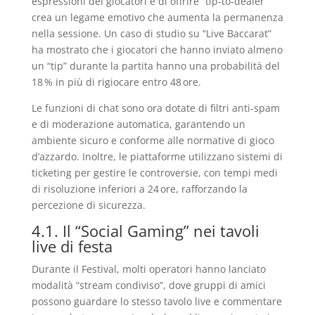
espressioni dei giocatori e di offrire “tip‑to‑dealer”
crea un legame emotivo che aumenta la permanenza
nella sessione. Un caso di studio su “Live Baccarat”
ha mostrato che i giocatori che hanno inviato almeno
un “tip” durante la partita hanno una probabilità del
18 % in più di rigiocare entro 48 ore.
Le funzioni di chat sono ora dotate di filtri anti‑spam
e di moderazione automatica, garantendo un
ambiente sicuro e conforme alle normative di gioco
d’azzardo. Inoltre, le piattaforme utilizzano sistemi di
ticketing per gestire le controversie, con tempi medi
di risoluzione inferiori a 24 ore, rafforzando la
percezione di sicurezza.
4.1. Il “Social Gaming” nei tavoli
live di festa
Durante il Festival, molti operatori hanno lanciato
modalità “stream condiviso”, dove gruppi di amici
possono guardare lo stesso tavolo live e commentare