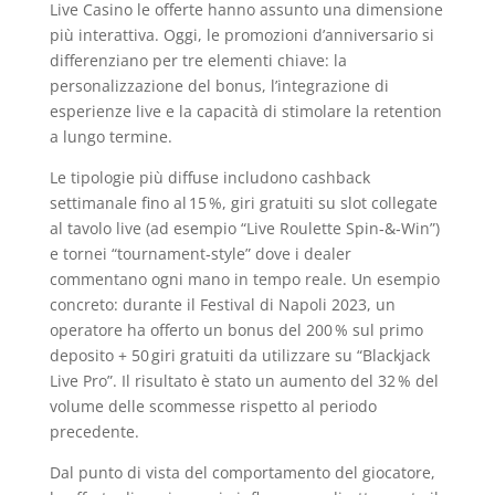
Live Casino le offerte hanno assunto una dimensione
più interattiva. Oggi, le promozioni d’anniversario si
differenziano per tre elementi chiave: la
personalizzazione del bonus, l’integrazione di
esperienze live e la capacità di stimolare la retention
a lungo termine.
Le tipologie più diffuse includono cashback
settimanale fino al 15 %, giri gratuiti su slot collegate
al tavolo live (ad esempio “Live Roulette Spin‑&‑Win”)
e tornei “tournament‑style” dove i dealer
commentano ogni mano in tempo reale. Un esempio
concreto: durante il Festival di Napoli 2023, un
operatore ha offerto un bonus del 200 % sul primo
deposito + 50 giri gratuiti da utilizzare su “Blackjack
Live Pro”. Il risultato è stato un aumento del 32 % del
volume delle scommesse rispetto al periodo
precedente.
Dal punto di vista del comportamento del giocatore,