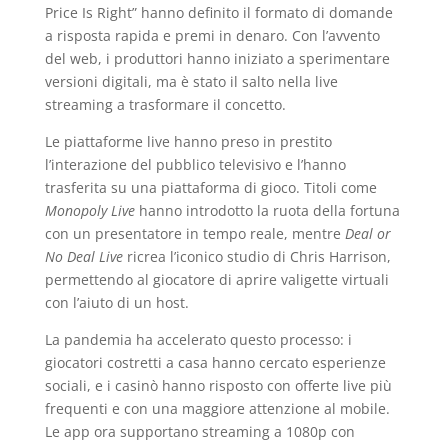
Price Is Right” hanno definito il formato di domande
a risposta rapida e premi in denaro. Con l’avvento
del web, i produttori hanno iniziato a sperimentare
versioni digitali, ma è stato il salto nella live
streaming a trasformare il concetto.
Le piattaforme live hanno preso in prestito
l’interazione del pubblico televisivo e l’hanno
trasferita su una piattaforma di gioco. Titoli come
Monopoly Live
hanno introdotto la ruota della fortuna
con un presentatore in tempo reale, mentre
Deal or
No Deal Live
ricrea l’iconico studio di Chris Harrison,
permettendo al giocatore di aprire valigette virtuali
con l’aiuto di un host.
La pandemia ha accelerato questo processo: i
giocatori costretti a casa hanno cercato esperienze
sociali, e i casinò hanno risposto con offerte live più
frequenti e con una maggiore attenzione al mobile.
Le app ora supportano streaming a 1080p con