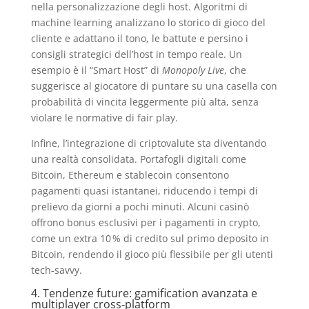
nella personalizzazione degli host. Algoritmi di
machine learning analizzano lo storico di gioco del
cliente e adattano il tono, le battute e persino i
consigli strategici dell’host in tempo reale. Un
esempio è il “Smart Host” di
Monopoly Live
, che
suggerisce al giocatore di puntare su una casella con
probabilità di vincita leggermente più alta, senza
violare le normative di fair play.
Infine, l’integrazione di criptovalute sta diventando
una realtà consolidata. Portafogli digitali come
Bitcoin, Ethereum e stablecoin consentono
pagamenti quasi istantanei, riducendo i tempi di
prelievo da giorni a pochi minuti. Alcuni casinò
offrono bonus esclusivi per i pagamenti in crypto,
come un extra 10 % di credito sul primo deposito in
Bitcoin, rendendo il gioco più flessibile per gli utenti
tech‑savvy.
4. Tendenze future: gamification avanzata e
multiplayer cross‑platform