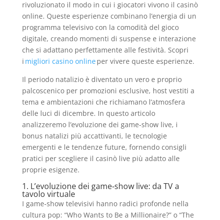
rivoluzionato il modo in cui i giocatori vivono il casinò
online. Queste esperienze combinano l’energia di un
programma televisivo con la comodità del gioco
digitale, creando momenti di suspense e interazione
che si adattano perfettamente alle festività. Scopri
i
migliori casino online
per vivere queste esperienze.
Il periodo natalizio è diventato un vero e proprio
palcoscenico per promozioni esclusive, host vestiti a
tema e ambientazioni che richiamano l’atmosfera
delle luci di dicembre. In questo articolo
analizzeremo l’evoluzione dei game‑show live, i
bonus natalizi più accattivanti, le tecnologie
emergenti e le tendenze future, fornendo consigli
pratici per scegliere il casinò live più adatto alle
proprie esigenze.
1. L’evoluzione dei game‑show live: da TV a
tavolo virtuale
I game‑show televisivi hanno radici profonde nella
cultura pop: “Who Wants to Be a Millionaire?” o “The