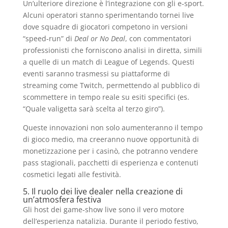
Un’ulteriore direzione è l’integrazione con gli e‑sport.
Alcuni operatori stanno sperimentando tornei live
dove squadre di giocatori competono in versioni
“speed‑run” di
Deal or No Deal
, con commentatori
professionisti che forniscono analisi in diretta, simili
a quelle di un match di League of Legends. Questi
eventi saranno trasmessi su piattaforme di
streaming come Twitch, permettendo al pubblico di
scommettere in tempo reale su esiti specifici (es.
“Quale valigetta sarà scelta al terzo giro”).
Queste innovazioni non solo aumenteranno il tempo
di gioco medio, ma creeranno nuove opportunità di
monetizzazione per i casinò, che potranno vendere
pass stagionali, pacchetti di esperienza e contenuti
cosmetici legati alle festività.
5. Il ruolo dei live dealer nella creazione di
un’atmosfera festiva
Gli host dei game‑show live sono il vero motore
dell’esperienza natalizia. Durante il periodo festivo,