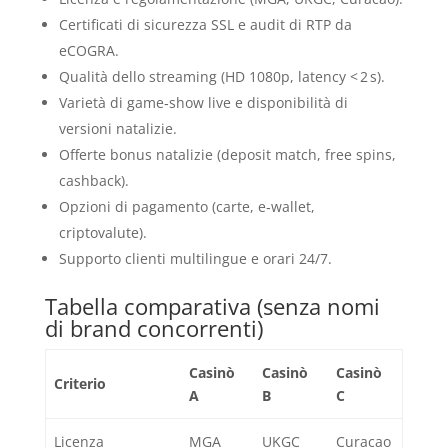
Certificati di sicurezza SSL e audit di RTP da
eCOGRA.
Qualità dello streaming (HD 1080p, latency < 2 s).
Varietà di game‑show live e disponibilità di
versioni natalizie.
Offerte bonus natalizie (deposit match, free spins,
cashback).
Opzioni di pagamento (carte, e‑wallet,
criptovalute).
Supporto clienti multilingue e orari 24/7.
Tabella comparativa (senza nomi
di brand concorrenti)
Casinò
Casinò
Casinò
Criterio
A
B
C
Licenza
MGA
UKGC
Curacao