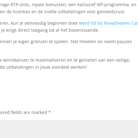
oge RTP‑slots, royale bonussen, een exclusief VIP‑programma, en
gen de licenties en de snelle uitbetalingen voor gemoedsrust.
rvaren, kun je eenvoudig beginnen door
word lid bij NovaDreams Ca
je krijgt direct toegang tot al het bovenstaande.
binnen je eigen grenzen te spelen. Stel limieten en neem pauzes
je winstkansen te maximaliseren en te genieten van een veilige,
 de uitbetalingen in jouw voordeel werken!
ired fields are marked
*