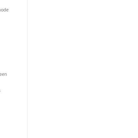
thode
 een
s