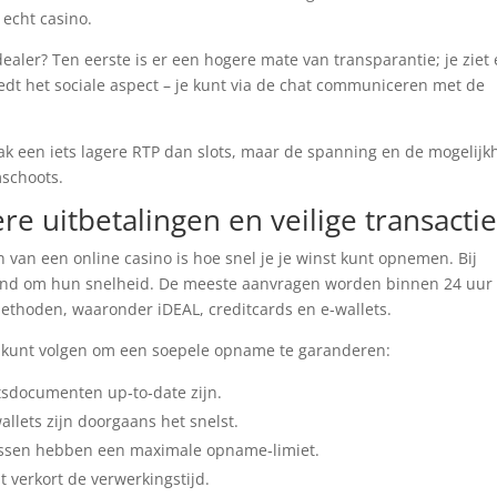
echt casino.
ealer? Ten eerste is er een hogere mate van transparantie; je ziet 
dt het sociale aspect – je kunt via de chat communiceren met de
aak een iets lagere RTP dan slots, maar de spanning en de mogelijk
mschoots.
ere uitbetalingen en veilige transacti
n van een online casino is hoe snel je je winst kunt opnemen. Bij
end om hun snelheid. De meeste aanvragen worden binnen 24 uur
methoden, waaronder iDEAL, creditcards en e‑wallets.
e kunt volgen om een soepele opname te garanderen:
eitsdocumenten up‑to‑date zijn.
llets zijn doorgaans het snelst.
ssen hebben een maximale opname‑limiet.
t verkort de verwerkingstijd.