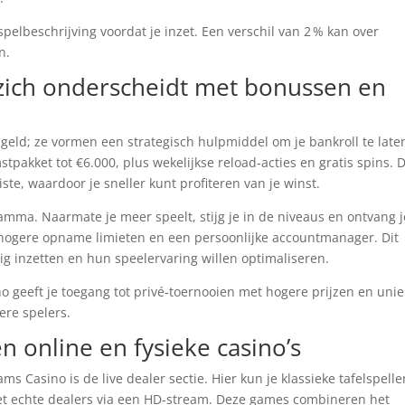
spelbeschrijving voordat je inzet. Een verschil van 2 % kan over
n.
ich onderscheidt met bonussen en
geld; ze vormen een strategisch hulpmiddel om je bankroll te late
pakket tot €6.000, plus wekelijkse reload‑acties en gratis spins. 
e, waardoor je sneller kunt profiteren van je winst.
amma. Naarmate je meer speelt, stijg je in de niveaus en ontvang j
, hogere opname limieten en een persoonlijke accountmanager. Dit
ig inzetten en hun speelervaring willen optimaliseren.
o geeft je toegang tot privé‑toernooien met hogere prijzen en uni
ere spelers.
n online en fysieke casino’s
s Casino is de live dealer sectie. Hier kun je klassieke tafelspelle
met echte dealers via een HD‑stream. Deze games combineren het