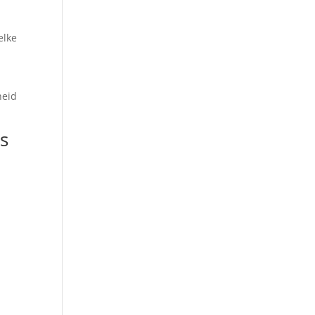
elke
heid
es