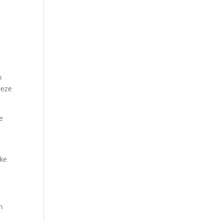
n
Deze
e
eke
n