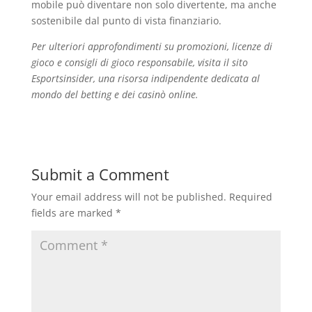
mobile può diventare non solo divertente, ma anche
sostenibile dal punto di vista finanziario.
Per ulteriori approfondimenti su promozioni, licenze di
gioco e consigli di gioco responsabile, visita il sito
Esportsinsider, una risorsa indipendente dedicata al
mondo del betting e dei casinò online.
Submit a Comment
Your email address will not be published.
Required
fields are marked
*