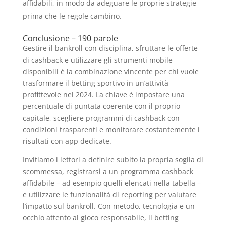
affidabili, in modo da adeguare le proprie strategie
prima che le regole cambino.
Conclusione – 190 parole
Gestire il bankroll con disciplina, sfruttare le offerte
di cashback e utilizzare gli strumenti mobile
disponibili è la combinazione vincente per chi vuole
trasformare il betting sportivo in un’attività
profittevole nel 2024. La chiave è impostare una
percentuale di puntata coerente con il proprio
capitale, scegliere programmi di cashback con
condizioni trasparenti e monitorare costantemente i
risultati con app dedicate.
Invitiamo i lettori a definire subito la propria soglia di
scommessa, registrarsi a un programma cashback
affidabile – ad esempio quelli elencati nella tabella –
e utilizzare le funzionalità di reporting per valutare
l’impatto sul bankroll. Con metodo, tecnologia e un
occhio attento al gioco responsabile, il betting