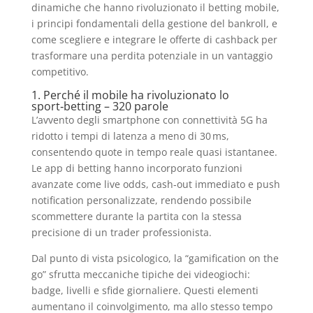
dinamiche che hanno rivoluzionato il betting mobile,
i principi fondamentali della gestione del bankroll, e
come scegliere e integrare le offerte di cashback per
trasformare una perdita potenziale in un vantaggio
competitivo.
1. Perché il mobile ha rivoluzionato lo
sport‑betting – 320 parole
L’avvento degli smartphone con connettività 5G ha
ridotto i tempi di latenza a meno di 30 ms,
consentendo quote in tempo reale quasi istantanee.
Le app di betting hanno incorporato funzioni
avanzate come live odds, cash‑out immediato e push
notification personalizzate, rendendo possibile
scommettere durante la partita con la stessa
precisione di un trader professionista.
Dal punto di vista psicologico, la “gamification on the
go” sfrutta meccaniche tipiche dei videogiochi:
badge, livelli e sfide giornaliere. Questi elementi
aumentano il coinvolgimento, ma allo stesso tempo