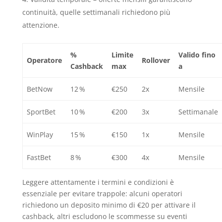
continuità, quelle settimanali richiedono più
attenzione.
%
Limite
Valido fino
Operatore
Rollover
Cashback
max
a
BetNow
12 %
€250
2x
Mensile
SportBet
10 %
€200
3x
Settimanale
WinPlay
15 %
€150
1x
Mensile
FastBet
8 %
€300
4x
Mensile
Leggere attentamente i termini e condizioni è
essenziale per evitare trappole: alcuni operatori
richiedono un deposito minimo di €20 per attivare il
cashback, altri escludono le scommesse su eventi