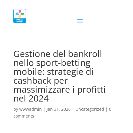
Gestione del bankroll
nello sport‑betting
mobile: strategie di
cashback per
massimizzare i profitti
nel 2024
by
wwwadmin
|
Jan 31, 2026
|
Uncategorized
|
0
comments