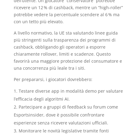
dell’utente. Un giocatore “conservatore” potrebbe
ricevere un 12 % di cashback, mentre un “high‑roller”
potrebbe vedere la percentuale scendere al 6 % ma
con un tetto più elevato.
A livello normativo, la UE sta valutando linee guida
più stringenti sulla trasparenza dei programmi di
cashback, obbligando gli operatori a esporre
chiaramente rollover, limiti e scadenze. Questo
favorirà una maggiore protezione del consumatore e
una concorrenza più leale tra i siti.
Per prepararsi, i giocatori dovrebbero:
Testare diverse app in modalità demo per valutare
l’efficacia degli algoritmi AI.
Partecipare a gruppi di feedback su forum come
Esportsinsider, dove è possibile confrontare
esperienze senza ricevere valutazioni ufficiali.
Monitorare le novità legislative tramite fonti