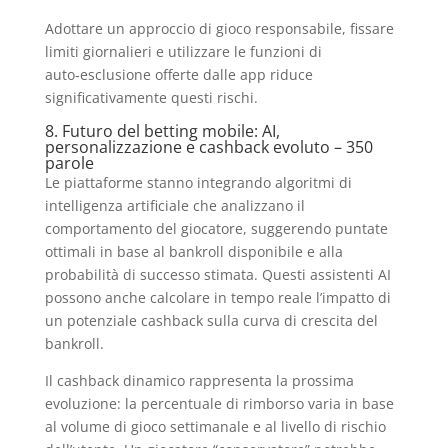
Adottare un approccio di gioco responsabile, fissare
limiti giornalieri e utilizzare le funzioni di
auto‑esclusione offerte dalle app riduce
significativamente questi rischi.
8. Futuro del betting mobile: AI,
personalizzazione e cashback evoluto – 350
parole
Le piattaforme stanno integrando algoritmi di
intelligenza artificiale che analizzano il
comportamento del giocatore, suggerendo puntate
ottimali in base al bankroll disponibile e alla
probabilità di successo stimata. Questi assistenti AI
possono anche calcolare in tempo reale l’impatto di
un potenziale cashback sulla curva di crescita del
bankroll.
Il cashback dinamico rappresenta la prossima
evoluzione: la percentuale di rimborso varia in base
al volume di gioco settimanale e al livello di rischio