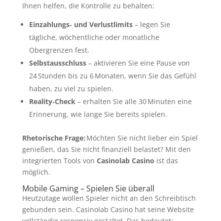
Ihnen helfen, die Kontrolle zu behalten:
Einzahlungs‑ und Verlustlimits
– legen Sie
tägliche, wöchentliche oder monatliche
Obergrenzen fest.
Selbstausschluss
– aktivieren Sie eine Pause von
24 Stunden bis zu 6 Monaten, wenn Sie das Gefühl
haben, zu viel zu spielen.
Reality‑Check
– erhalten Sie alle 30 Minuten eine
Erinnerung, wie lange Sie bereits spielen.
Rhetorische Frage:
Möchten Sie nicht lieber ein Spiel
genießen, das Sie nicht finanziell belastet? Mit den
integrierten Tools von
Casinolab Casino
ist das
möglich.
Mobile Gaming – Spielen Sie überall
Heutzutage wollen Spieler nicht an den Schreibtisch
gebunden sein. Casinolab Casino hat seine Website
vollständig responsiv gestaltet. Das bedeutet: