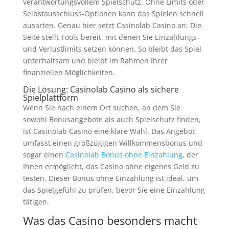
verantwortungsvollem Spielschutz. Ohne Limits oder
Selbstausschluss‑Optionen kann das Spielen schnell
ausarten. Genau hier setzt Casinolab Casino an: Die
Seite stellt Tools bereit, mit denen Sie Einzahlungs‑
und Verlustlimits setzen können. So bleibt das Spiel
unterhaltsam und bleibt im Rahmen Ihrer
finanziellen Möglichkeiten.
Die Lösung: Casinolab Casino als sichere
Spielplattform
Wenn Sie nach einem Ort suchen, an dem Sie
sowohl Bonusangebote als auch Spielschutz finden,
ist Casinolab Casino eine klare Wahl. Das Angebot
umfasst einen großzügigen Willkommensbonus und
sogar einen
Casinolab Bonus ohne Einzahlung
, der
Ihnen ermöglicht, das Casino ohne eigenes Geld zu
testen. Dieser Bonus ohne Einzahlung ist ideal, um
das Spielgefühl zu prüfen, bevor Sie eine Einzahlung
tätigen.
Was das Casino besonders macht