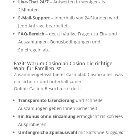
Live‑Chat 24/7
– Antworten in weniger als
2 Minuten.
E‑Mail‑Support
– innerhalb von 24 Stunden wird
jede Anfrage bearbeitet.
FAQ‑Bereich
– deckt häufige Fragen zu Ein- und
Auszahlungen, Bonusbedingungen und
Spielregeln ab.
Fazit: Warum Casinolab Casino die richtige
Wahl für Familien ist
Zusammengefasst bietet Casinolab Casino alles, was
ein sicherer und unterhaltsamer
Online‑Casino‑Besuch erfordert:
Transparente Lizenzierung
und schnelle
Auszahlungen geben Ihnen Sicherheit.
Ein Bonus ohne Einzahlung
ermöglicht risikofreies
Ausprobieren.
Umfangreiche Spielauswahl
mit Slots wie
Dragonia