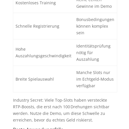
Kostenloses Training
Gewinne im Demo
Bonusbedingungen
Schnelle Registrierung
können komplex
sein
Identitätsprüfung
Hohe
nötig für
Auszahlungsgeschwindigkeit
Auszahlung
Manche Slots nur
Breite Spielauswahl
im Echtgeld‑Modus
verfügbar
Industry Secret: Viele Top‑Slots haben versteckte
RTP‑Boosts, die erst nach 100 Drehungen sichtbar
werden. Nutze die Demo, um diese Schwelle zu
erreichen, bevor du echtes Geld riskierst.