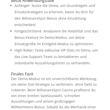
Beste Anwendungsfälle
Anfänger: Nutze die Demo, um Grundregeln und
Einsatzstrategien zu erlernen, bevor du dich für
den BillionaireSpin Bonus ohne Einzahlung
entscheidest.
Fortgeschrittene: Analysiere die Volatilität und das
Bonus‑Feature im Demo‑Modus, um deine
Einsatzgröße im Echtgeld‑Modus zu optimieren.
High‑Roller: Teste exklusive VIP‑Slots im Demo, um
das Live‑Support‑Team zu kontaktieren und
individuelle Auszahlungslimits zu verhandeln.
Finales Fazit
Der Demo‑Modus ist ein unverzichtbares Werkzeug,
um deine Slot‑Strategie zu verfeinern, ohne Geld zu
riskieren. Beim BillionaireSpin Casino profitierst du
von einer breiten Spielauswahl, schnellen
Auszahlungen und einem großzügigen
Willkommens‑Bonus. Sobald du die Mechanik einer