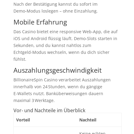
Nach der Bestätigung kannst du sofort im
Demo‑Modus loslegen – ohne Einzahlung.
Mobile Erfahrung
Das Casino bietet eine responsive Web‑App, die auf
iOS und Android flüssig läuft. Demo‑Slots starten in
Sekunden, und du kannst nahtlos zum
Echtgeld‑Modus wechseln, wenn du dich sicher
fühlst.
Auszahlungsgeschwindigkeit
BillionaireSpin Casino verarbeitet Auszahlungen
innerhalb von 24 Stunden, wenn du gängige
E‑Wallets nutzt. Banküberweisungen dauern
maximal 3 Werktage.
Vor‑ und Nachteile im Überblick
Vorteil
Nachteil
Keine echten