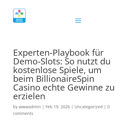
Experten‑Playbook für
Demo‑Slots: So nutzt du
kostenlose Spiele, um
beim BillionaireSpin
Casino echte Gewinne zu
erzielen
by
wwwadmin
|
Feb 19, 2026
|
Uncategorized
|
0
comments