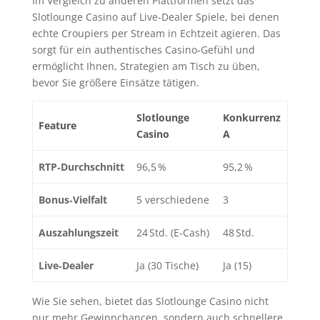
Im Vergleich zu anderen Plattformen setzt das
Slotlounge Casino auf Live‑Dealer Spiele, bei denen
echte Croupiers per Stream in Echtzeit agieren. Das
sorgt für ein authentisches Casino‑Gefühl und
ermöglicht Ihnen, Strategien am Tisch zu üben,
bevor Sie größere Einsätze tätigen.
Slotlounge
Konkurrenz
Feature
Casino
A
RTP‑Durchschnitt
96,5 %
95,2 %
Bonus‑Vielfalt
5 verschiedene
3
Auszahlungszeit
24 Std. (E‑Cash)
48 Std.
Live‑Dealer
Ja (30 Tische)
Ja (15)
Wie Sie sehen, bietet das Slotlounge Casino nicht
nur mehr Gewinnchancen, sondern auch schnellere