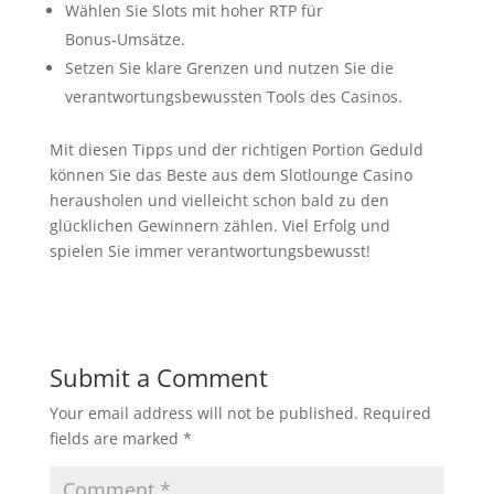
Wählen Sie Slots mit hoher RTP für
Bonus‑Umsätze.
Setzen Sie klare Grenzen und nutzen Sie die
verantwortungsbewussten Tools des Casinos.
Mit diesen Tipps und der richtigen Portion Geduld
können Sie das Beste aus dem Slotlounge Casino
herausholen und vielleicht schon bald zu den
glücklichen Gewinnern zählen. Viel Erfolg und
spielen Sie immer verantwortungsbewusst!
Submit a Comment
Your email address will not be published.
Required
fields are marked
*