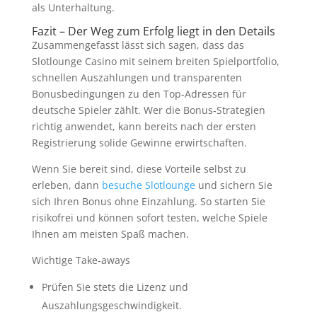
als Unterhaltung.
Fazit – Der Weg zum Erfolg liegt in den Details
Zusammengefasst lässt sich sagen, dass das
Slotlounge Casino mit seinem breiten Spielportfolio,
schnellen Auszahlungen und transparenten
Bonusbedingungen zu den Top‑Adressen für
deutsche Spieler zählt. Wer die Bonus‑Strategien
richtig anwendet, kann bereits nach der ersten
Registrierung solide Gewinne erwirtschaften.
Wenn Sie bereit sind, diese Vorteile selbst zu
erleben, dann
besuche Slotlounge
und sichern Sie
sich Ihren Bonus ohne Einzahlung. So starten Sie
risikofrei und können sofort testen, welche Spiele
Ihnen am meisten Spaß machen.
Wichtige Take‑aways
Prüfen Sie stets die Lizenz und
Auszahlungsgeschwindigkeit.