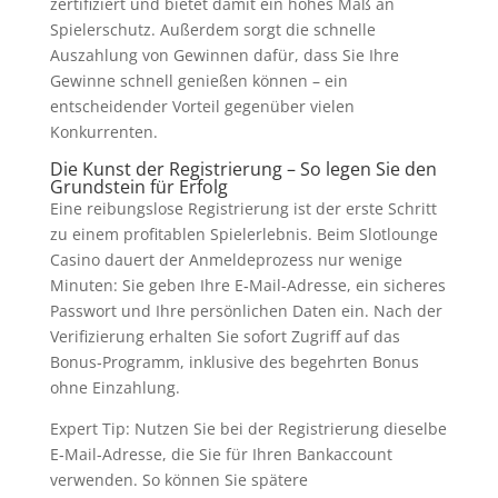
zertifiziert und bietet damit ein hohes Maß an
Spielerschutz. Außerdem sorgt die schnelle
Auszahlung von Gewinnen dafür, dass Sie Ihre
Gewinne schnell genießen können – ein
entscheidender Vorteil gegenüber vielen
Konkurrenten.
Die Kunst der Registrierung – So legen Sie den
Grundstein für Erfolg
Eine reibungslose Registrierung ist der erste Schritt
zu einem profitablen Spielerlebnis. Beim Slotlounge
Casino dauert der Anmeldeprozess nur wenige
Minuten: Sie geben Ihre E‑Mail-Adresse, ein sicheres
Passwort und Ihre persönlichen Daten ein. Nach der
Verifizierung erhalten Sie sofort Zugriff auf das
Bonus‑Programm, inklusive des begehrten Bonus
ohne Einzahlung.
Expert Tip: Nutzen Sie bei der Registrierung dieselbe
E‑Mail-Adresse, die Sie für Ihren Bankaccount
verwenden. So können Sie spätere