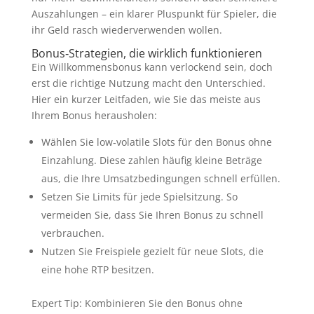
Auszahlungen – ein klarer Pluspunkt für Spieler, die
ihr Geld rasch wiederverwenden wollen.
Bonus‑Strategien, die wirklich funktionieren
Ein Willkommensbonus kann verlockend sein, doch
erst die richtige Nutzung macht den Unterschied.
Hier ein kurzer Leitfaden, wie Sie das meiste aus
Ihrem Bonus herausholen:
Wählen Sie low‑volatile Slots für den Bonus ohne
Einzahlung. Diese zahlen häufig kleine Beträge
aus, die Ihre Umsatzbedingungen schnell erfüllen.
Setzen Sie Limits für jede Spielsitzung. So
vermeiden Sie, dass Sie Ihren Bonus zu schnell
verbrauchen.
Nutzen Sie Freispiele gezielt für neue Slots, die
eine hohe RTP besitzen.
Expert Tip: Kombinieren Sie den Bonus ohne