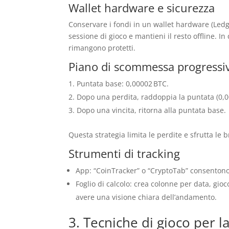
Wallet hardware e sicurezza
Conservare i fondi in un wallet hardware (Ledg
sessione di gioco e mantieni il resto offline. I
rimangono protetti.
Piano di scommessa progressiv
Puntata base: 0,00002 BTC.
Dopo una perdita, raddoppia la puntata (0,0
Dopo una vincita, ritorna alla puntata base.
Questa strategia limita le perdite e sfrutta le 
Strumenti di tracking
App: “CoinTracker” o “CryptoTab” consentono d
Foglio di calcolo: crea colonne per data, gio
avere una visione chiara dell’andamento.
3. Tecniche di gioco per la