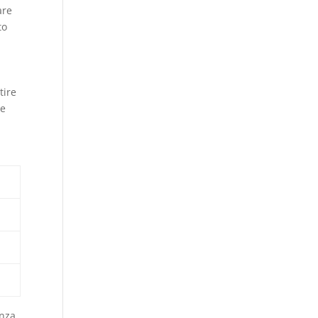
are
to
tire
 e
enza