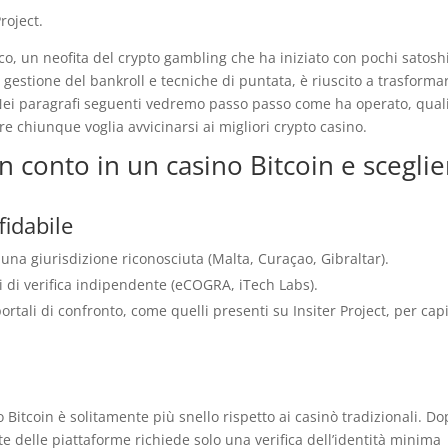
roject.
co, un neofita del crypto gambling che ha iniziato con pochi satoshi
 gestione del bankroll e tecniche di puntata, è riuscito a trasforma
Nei paragrafi seguenti vedremo passo passo come ha operato, qual
re chiunque voglia avvicinarsi ai migliori crypto casino.
un conto in un casino Bitcoin e sceglie
fidabile
da una giurisdizione riconosciuta (Malta, Curaçao, Gibraltar).
ti di verifica indipendente (eCOGRA, iTech Labs).
rtali di confronto, come quelli presenti su Insiter Project, per cap
 Bitcoin è solitamente più snello rispetto ai casinò tradizionali. D
e delle piattaforme richiede solo una verifica dell’identità minima