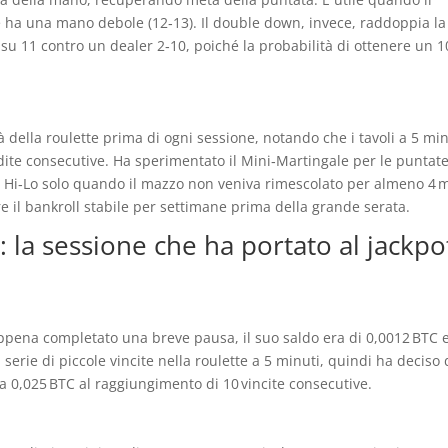
re ha una mano debole (12‑13). Il double down, invece, raddoppia la
su 11 contro un dealer 2‑10, poiché la probabilità di ottenere un 1
ità della roulette prima di ogni sessione, notando che i tavoli a 5 mi
ite consecutive. Ha sperimentato il Mini‑Martingale per le puntat
gio Hi‑Lo solo quando il mazzo non veniva rimescolato per almeno 4 
 il bankroll stabile per settimane prima della grande serata.
: la sessione che ha portato al jackpo
appena completato una breve pausa, il suo saldo era di 0,0012 BTC e
erie di piccole vincite nella roulette a 5 minuti, quindi ha deciso 
 0,025 BTC al raggiungimento di 10 vincite consecutive.