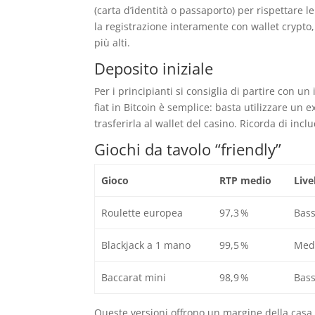
(carta d’identità o passaporto) per rispettare 
la registrazione interamente con wallet crypto,
più alti.
Deposito iniziale
Per i principianti si consiglia di partire con 
fiat in Bitcoin è semplice: basta utilizzare u
trasferirla al wallet del casino. Ricorda di inc
Giochi da tavolo “friendly”
Gioco
RTP medio
Live
Roulette europea
97,3 %
Bas
Blackjack a 1 mano
99,5 %
Med
Baccarat mini
98,9 %
Bas
Queste versioni offrono un margine della casa 