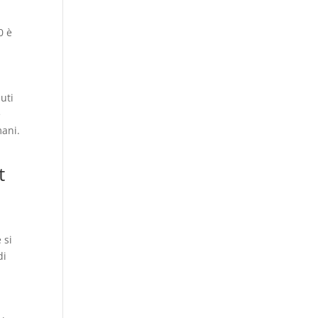
0 è
nuti
e
mani.
t
 si
di