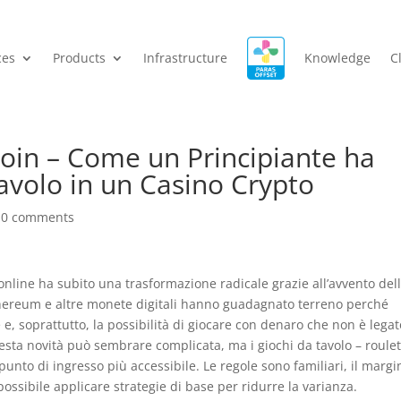
ces
Products
Infrastructure
Knowledge
C
coin – Come un Principiante ha
Tavolo in un Casino Crypto
|
0 comments
online ha subito una trasformazione radicale grazie all’avvento del
Ethereum e altre monete digitali hanno guadagnato terreno perché
 e, soprattutto, la possibilità di giocare con denaro che non è legat
questa novità può sembrare complicata, ma i giochi da tavolo – roulet
punto di ingresso più accessibile. Le regole sono familiari, il margi
 possibile applicare strategie di base per ridurre la varianza.