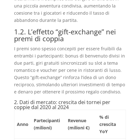
una piccola avventura condivisa, aumentando la
coesione tra i giocatori e riducendo il tasso di
abbandono durante la partita.
1.2. L’effetto “gift‑exchange” nei
premi di coppia
I premi sono spesso concepiti per essere fruibili da
entrambi i partecipanti: bonus di benvenuto divisi in
due parti, giri gratuiti sincronizzati su slot a tema
romantico e voucher per cene in ristoranti di lusso.
Questo “gift‑exchange” rinforza l’idea di un dono
reciproco, stimolando ulteriori investimenti di tempo
e denaro per ottenere il prossimo regalo condiviso.
2. Dati di mercato: crescita dei tornei per
coppie dal 2020 al 2024
% di
Partecipanti
Revenue
Anno
crescita
(milioni)
(milioni €)
YoY