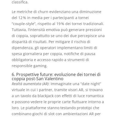
classifica.
Le metriche di churn evidenziano una diminuzione
del 12 % in media per i partecipanti a tornei
“couple‑style”, rispetto al 19 % dei tornei tradizionali.
Tuttavia, l’intensità emotiva può generare pressioni
di coppia, soprattutto se uno dei due percepisce una
disparità di risultati. Per mitigare il rischio di
dipendenza, gli operatori implementano limiti di
spesa giornaliera per coppia, notifiche di pausa
obbligatoria e accesso rapido a strumenti di
responsible gaming.
6. Prospettive future: evoluzione dei tornei di
coppia post‑San Valentino
Realtà aumentata (AR)
: Immaginate una “date night”
virtuale in cui i partner, tramite visori AR, si trovano
a un tavolo da blackjack con effetti di luce romantica
e possono vedere le proprie carte fluttuare intorno a
loro. Le piattaforme stanno testando prototipi che
combinano giochi di slot con ambientazioni AR per