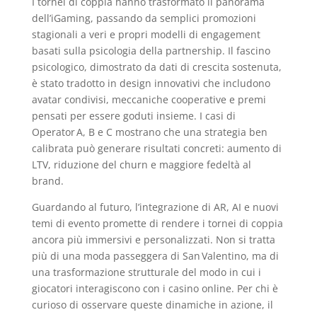
I tornei di coppia hanno trasformato il panorama
dell’iGaming, passando da semplici promozioni
stagionali a veri e propri modelli di engagement
basati sulla psicologia della partnership. Il fascino
psicologico, dimostrato da dati di crescita sostenuta,
è stato tradotto in design innovativi che includono
avatar condivisi, meccaniche cooperative e premi
pensati per essere goduti insieme. I casi di
Operator A, B e C mostrano che una strategia ben
calibrata può generare risultati concreti: aumento di
LTV, riduzione del churn e maggiore fedeltà al
brand.
Guardando al futuro, l’integrazione di AR, AI e nuovi
temi di evento promette di rendere i tornei di coppia
ancora più immersivi e personalizzati. Non si tratta
più di una moda passeggera di San Valentino, ma di
una trasformazione strutturale del modo in cui i
giocatori interagiscono con i casino online. Per chi è
curioso di osservare queste dinamiche in azione, il