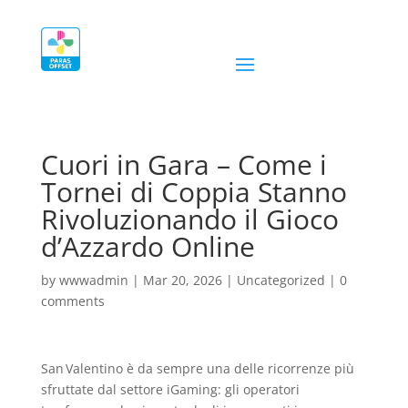
Cuori in Gara – Come i
Tornei di Coppia Stanno
Rivoluzionando il Gioco
d’Azzardo Online
by
wwwadmin
|
Mar 20, 2026
|
Uncategorized
|
0
comments
San Valentino è da sempre una delle ricorrenze più
sfruttate dal settore iGaming: gli operatori