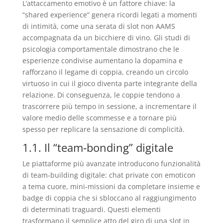
L’attaccamento emotivo è un fattore chiave: la
“shared experience” genera ricordi legati a momenti
di intimità, come una serata di slot non AAMS
accompagnata da un bicchiere di vino. Gli studi di
psicologia comportamentale dimostrano che le
esperienze condivise aumentano la dopamina e
rafforzano il legame di coppia, creando un circolo
virtuoso in cui il gioco diventa parte integrante della
relazione. Di conseguenza, le coppie tendono a
trascorrere più tempo in sessione, a incrementare il
valore medio delle scommesse e a tornare più
spesso per replicare la sensazione di complicità.
1.1. Il “team‑bonding” digitale
Le piattaforme più avanzate introducono funzionalità
di team‑building digitale: chat private con emoticon
a tema cuore, mini‑missioni da completare insieme e
badge di coppia che si sbloccano al raggiungimento
di determinati traguardi. Questi elementi
trasformano il semplice atto del giro di una slot in