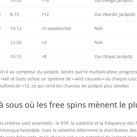
10‑20
×10
Oui (Mega Jackpot)
e
8‑15
×12
Oui (Nordic Jackpot)
e
10‑12
×5 (avalanche)
Non
12‑20
×3
Non
10‑15
×8
Oui (Royal Jackpot)
01 € au compteur du jackpot, tandis que le multiplicateur progres
 Hall of Gods utilise un système de « wild cascade » où chaque cas
lafond de ×12, ce qui rend les chances de jackpot plus élevées
 à sous où les free spins mènent le pl
s critères sont essentiels : le RTP, la volatilité et la fréquence des 
théorique favorable, mais la volatilité détermine la distribution des