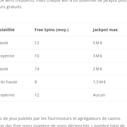
s de wins fréquents, mais chaque win a un potentiel de jackpot plus
urs gratuits.
olatilité
Free Spins (moy.)
Jackpot max
aute
12
5 M €
oyenne
10
3 M €
aute
14
2 M €
rès haute
8
1,5 M €
oyenne
12
Aucun
s de jeux publiés par les fournisseurs et agrégateurs de casino.
ation des free spins (nombre de spins déclenchés ÷ nombre total de