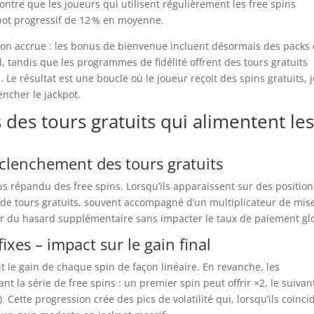
tre que les joueurs qui utilisent régulièrement les free spins
ot progressif de 12 % en moyenne.
on accrue : les bonus de bienvenue incluent désormais des packs
 tandis que les programmes de fidélité offrent des tours gratuits
Le résultat est une boucle où le joueur reçoit des spins gratuits, 
ncher le jackpot.
des tours gratuits qui alimentent le
déclenchement des tours gratuits
us répandu des free spins. Lorsqu’ils apparaissent sur des position
 de tours gratuits, souvent accompagné d’un multiplicateur de mis
 du hasard supplémentaire sans impacter le taux de paiement glo
fixes – impact sur le gain final
nt le gain de chaque spin de façon linéaire. En revanche, les
t la série de free spins : un premier spin peut offrir ×2, le suivan
. Cette progression crée des pics de volatilité qui, lorsqu’ils coïnci