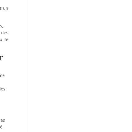
rs un
s,
r des
uille
r
mme
les
les
é.