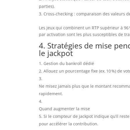
parties).
Cross‑checking : comparaison des valeurs de
Les jeux qui combinent un RTP supérieur à 96 
par activation sont les plus susceptibles de t
4. Stratégies de mise pen
le jackpot
Gestion du bankroll dédié
Allouez un pourcentage fixe (ex. 10 %) de vot
Ne misez jamais plus que le montant recomman
rapidement.
Quand augmenter la mise
Si le compteur de jackpot indique qu’il rest
pour accélérer la contribution.