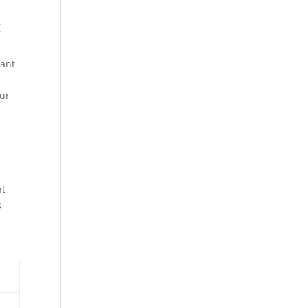
t
dant
sur
nt
s