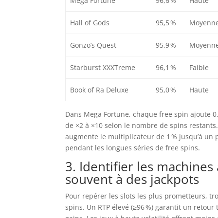
Mega Fortune
96,6 %
Haute
Hall of Gods
95,5 %
Moyenn
Gonzo’s Quest
95,9 %
Moyenn
Starburst XXXTreme
96,1 %
Faible
Book of Ra Deluxe
95,0 %
Haute
Dans Mega Fortune, chaque free spin ajoute 0,
de ×2 à ×10 selon le nombre de spins restants.
augmente le multiplicateur de 1 % jusqu’à un p
pendant les longues séries de free spins.
3. Identifier les machines
souvent à des jackpots
Pour repérer les slots les plus prometteurs, troi
spins. Un RTP élevé (≥96 %) garantit un retour 