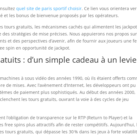
consultez
quel site de paris sportif choisir
. Ce lien vous orientera ve
lité et les bonus de bienvenue proposés par les opérateurs.
es tours gratuits, les mécanismes cachés qui alimentent les jackpot
 que des stratégies de mise précises. Nous appuierons nos propos su
 et des perspectives d’avenir, afin de fournir aux joueurs une fe
ee spin en opportunité de jackpot.
ratuits : d’un simple cadeau à un levie
 machines à sous vidéo des années 1990, où ils étaient offerts co
e de mises. Avec l’avènement d’Internet, les développeurs ont pu
stèmes de paiement plus sophistiqués. Au début des années 2000, 
éclenchent les tours gratuits, ouvrant la voie à des cycles de jeu
l’obligation de transparence sur le RTP (Return to Player) et la
s free spins plus attractifs afin de rester compétitifs. Aujourd’hui, 
s tours gratuits, qui dépasse les 30 % dans les jeux à forte volatilit