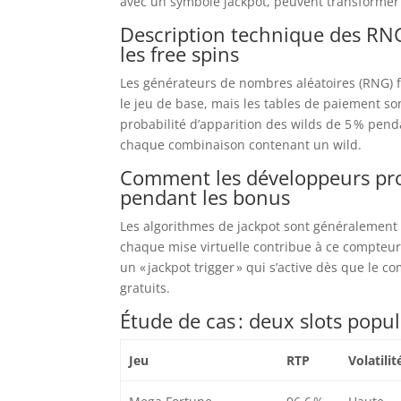
avec un symbole jackpot, peuvent transformer
Description technique des RNG,
les free spins
Les générateurs de nombres aléatoires (RNG)
le jeu de base, mais les tables de paiement s
probabilité d’apparition des wilds de 5 % penda
chaque combinaison contenant un wild.
Comment les développeurs pr
pendant les bonus
Les algorithmes de jackpot sont généralement 
chaque mise virtuelle contribue à ce compteur,
un « jackpot trigger » qui s’active dès que le c
gratuits.
Étude de cas : deux slots popul
Jeu
RTP
Volatilit