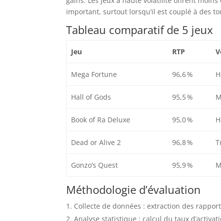
gains. Les jeux à haute volatilité offrent moin
important, surtout lorsqu’il est couplé à des to
Tableau comparatif de 5 jeux
Jeu
RTP
V
Mega Fortune
96,6 %
H
Hall of Gods
95,5 %
M
Book of Ra Deluxe
95,0 %
H
Dead or Alive 2
96,8 %
T
Gonzo’s Quest
95,9 %
M
Méthodologie d’évaluation
Collecte de données : extraction des rapport
Analyse statistique : calcul du taux d’activ