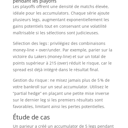
pendant les playoffs
Les playoffs offrent une densité de matchs élevée,
idéale pour les accumulators. Chaque série ajoute
plusieurs legs, augmentant exponentiellement les
gains potentiels tout en conservant une volatilité
maîtrisable si les sélections sont judicieuses.
Sélection des legs : privilégiez des combinaisons
money‑line + over/under. Par exemple, parier sur la
victoire du Lakers (money‑line) et sur un total de
points supérieur à 215 (over) réduit le risque, car le
spread est déjà intégré dans le résultat final.
Gestion du risque : ne misez jamais plus de 5 % de
votre bankroll sur un seul accumulator. Utilisez le
“partial hedge” en plaçant une petite mise inverse
sur le dernier leg si les premiers résultats sont
favorables, limitant ainsi les pertes potentielles.
Étude de cas
Un parieur a créé un accumulator de 5 legs pendant