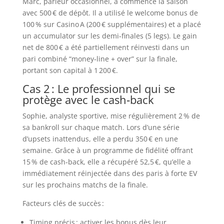
Marc, parieur occasionnel, a commencé la saison
avec 500 € de dépôt. Il a utilisé le welcome bonus de
100 % sur Casino A (200 € supplémentaires) et a placé
un accumulator sur les demi‑finales (5 legs). Le gain
net de 800 € a été partiellement réinvesti dans un
pari combiné “money‑line + over” sur la finale,
portant son capital à 1 200 €.
Cas 2 : Le professionnel qui se
protège avec le cash‑back
Sophie, analyste sportive, mise régulièrement 2 % de
sa bankroll sur chaque match. Lors d’une série
d’upsets inattendus, elle a perdu 350 € en une
semaine. Grâce à un programme de fidélité offrant
15 % de cash‑back, elle a récupéré 52,5 €, qu’elle a
immédiatement réinjectée dans des paris à forte EV
sur les prochains matchs de la finale.
Facteurs clés de succès :
Timing précis : activer les bonus dès leur