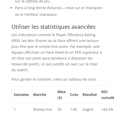
sur le rythme de jeu.
Paris à long terme (futures) – mise sur le champion
ou le meilleur marqueur.
Utiliser les statistiques avancées
Les indicateurs comme le Player Efficiency Rating
(PER), les Win Shares ou le Pace offrent une lecture
plus fine que le simple box‑score. Par exemple, une
équipe affichant un Pace élevé et un PER supérieur à
20 chez son pivot aura tendance à dépasser les
totaux de points, ce qui justifie un over sur le total
du match.
Pour garder le contrôle, créez un tableau de suivi :
Mise
ROI
Semaine
Marché
Cote
Résultat
(€)
cumul
1
Money‑line
50
1.85
Gagné
+42,5%