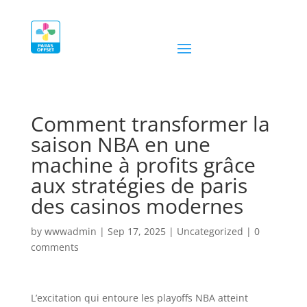
Comment transformer la
saison NBA en une
machine à profits grâce
aux stratégies de paris
des casinos modernes
by
wwwadmin
|
Sep 17, 2025
|
Uncategorized
|
0
comments
L’excitation qui entoure les playoffs NBA atteint