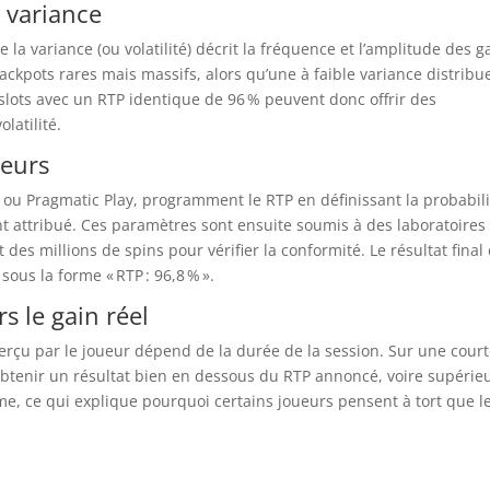
a variance
 la variance (ou volatilité) décrit la fréquence et l’amplitude des g
ackpots rares mais massifs, alors qu’une à faible variance distribu
slots avec un RTP identique de 96 % peuvent donc offrir des
latilité.
peurs
 ou Pragmatic Play, programment le RTP en définissant la probabili
 attribué. Ces paramètres sont ensuite soumis à des laboratoires
es millions de spins pour vérifier la conformité. Le résultat final 
sous la forme « RTP : 96,8 % ».
s le gain réel
 perçu par le joueur dépend de la durée de la session. Sur une cour
 d’obtenir un résultat bien en dessous du RTP annoncé, voire supérie
me, ce qui explique pourquoi certains joueurs pensent à tort que l