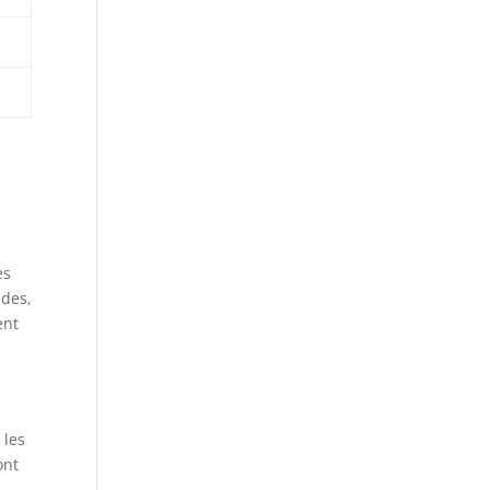
es
ndes,
ent
 les
ont