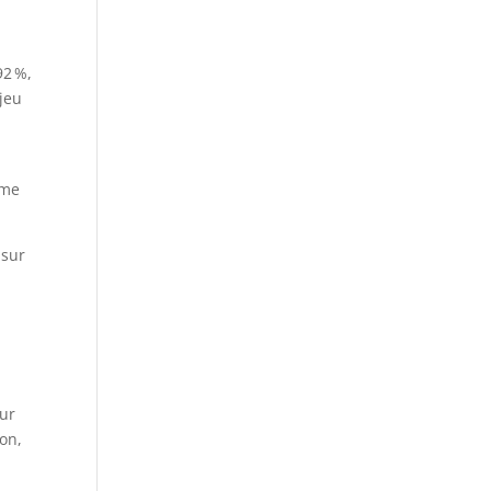
92 %,
 jeu
ème
 sur
sur
ion,