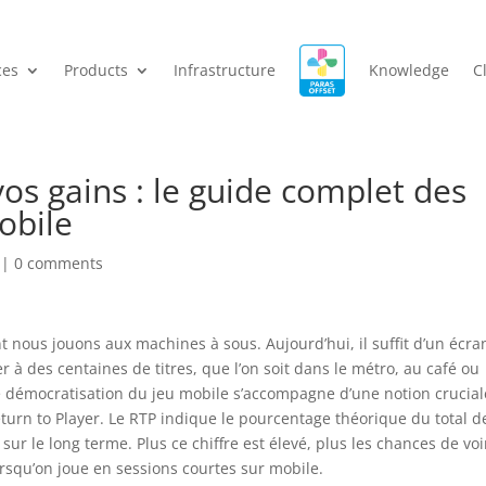
ces
Products
Infrastructure
Knowledge
C
 gains : le guide complet des
obile
|
0 comments
 nous jouons aux machines à sous. Aujourd’hui, il suffit d’un écra
r à des centaines de titres, que l’on soit dans le métro, au café ou
e démocratisation du jeu mobile s’accompagne d’une notion crucial
eturn to Player. Le RTP indique le pourcentage théorique du total d
r le long terme. Plus ce chiffre est élevé, plus les chances de voi
orsqu’on joue en sessions courtes sur mobile.