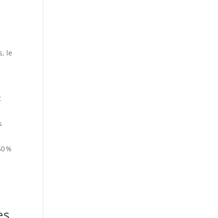
, le
t
s
50 %
es