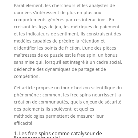
Parallèlement, les chercheurs et les analystes de
données s’intéressent de plus en plus aux
comportements générés par ces interactions. En
croisant les logs de jeu, les métriques de paiement
et les indicateurs de sentiment, ils construisent des
modèles capables de prédire la rétention et
d’identifier les points de friction. L’une des pièces
maîtresses de ce puzzle est le free spin, un bonus
sans mise qui, lorsqu’il est intégré à un cadre social,
déclenche des dynamiques de partage et de
compétition.
Cet article propose un tour d’horizon scientifique du
phénomène : comment les free spins nourrissent la
création de communautés, quels enjeux de sécurité
des paiements ils soulèvent, et quelles
méthodologies permettent de mesurer leur
efficacité.
1. Les free spins comme catalyseur de