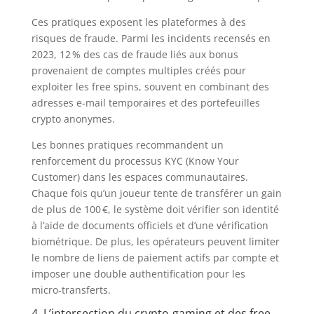
Ces pratiques exposent les plateformes à des
risques de fraude. Parmi les incidents recensés en
2023, 12 % des cas de fraude liés aux bonus
provenaient de comptes multiples créés pour
exploiter les free spins, souvent en combinant des
adresses e‑mail temporaires et des portefeuilles
crypto anonymes.
Les bonnes pratiques recommandent un
renforcement du processus KYC (Know Your
Customer) dans les espaces communautaires.
Chaque fois qu’un joueur tente de transférer un gain
de plus de 100 €, le système doit vérifier son identité
à l’aide de documents officiels et d’une vérification
biométrique. De plus, les opérateurs peuvent limiter
le nombre de liens de paiement actifs par compte et
imposer une double authentification pour les
micro‑transferts.
4. L’intersection du crypto‑gaming et des free