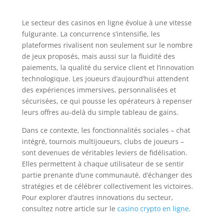
Le secteur des casinos en ligne évolue à une vitesse
fulgurante. La concurrence s’intensifie, les
plateformes rivalisent non seulement sur le nombre
de jeux proposés, mais aussi sur la fluidité des
paiements, la qualité du service client et l’innovation
technologique. Les joueurs d’aujourd’hui attendent
des expériences immersives, personnalisées et
sécurisées, ce qui pousse les opérateurs à repenser
leurs offres au-delà du simple tableau de gains.
Dans ce contexte, les fonctionnalités sociales – chat
intégré, tournois multijoueurs, clubs de joueurs –
sont devenues de véritables leviers de fidélisation.
Elles permettent à chaque utilisateur de se sentir
partie prenante d’une communauté, d’échanger des
stratégies et de célébrer collectivement les victoires.
Pour explorer d’autres innovations du secteur,
consultez notre article sur le
casino crypto en ligne
.