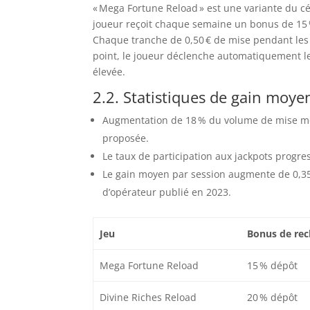
« Mega Fortune Reload » est une variante du 
joueur reçoit chaque semaine un bonus de 15 %
Chaque tranche de 0,50 € de mise pendant les 
point, le joueur déclenche automatiquement le j
élevée.
2.2. Statistiques de gain moye
Augmentation de 18 % du volume de mise moy
proposée.
Le taux de participation aux jackpots progres
Le gain moyen par session augmente de 0,35
d’opérateur publié en 2023.
Jeu
Bonus de rec
Mega Fortune Reload
15 % dépôt
Divine Riches Reload
20 % dépôt