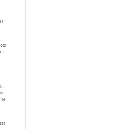
e
es
pots
ous
s
s.
ne,
ite.
est