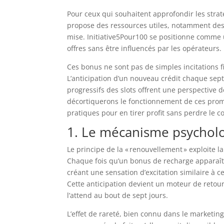
Pour ceux qui souhaitent approfondir les strat
propose des ressources utiles, notamment des g
mise. Initiative5Pour100 se positionne comme 
offres sans être influencés par les opérateurs.
Ces bonus ne sont pas de simples incitations fi
L’anticipation d’un nouveau crédit chaque sep
progressifs des slots offrent une perspective 
décortiquerons le fonctionnement de ces promo
pratiques pour en tirer profit sans perdre le co
1. Le mécanisme psychol
Le principe de la « renouvellement » exploite
Chaque fois qu’un bonus de recharge apparaît
créant une sensation d’excitation similaire à c
Cette anticipation devient un moteur de retour
l’attend au bout de sept jours.
L’effet de rareté, bien connu dans le marketi