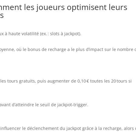
omment les joueurs optimisent leurs
s
 haute volatilité (ex. : slots à jackpot).
moyenne, où le bonus de recharge a le plus d’impact sur le nombre 
 tours gratuits, puis augmenter de 0,10 € toutes les 20 tours si
ant d’atteindre le seuil de jackpot‑trigger.
r influencer le déclenchement du jackpot grâce à la recharge, alors