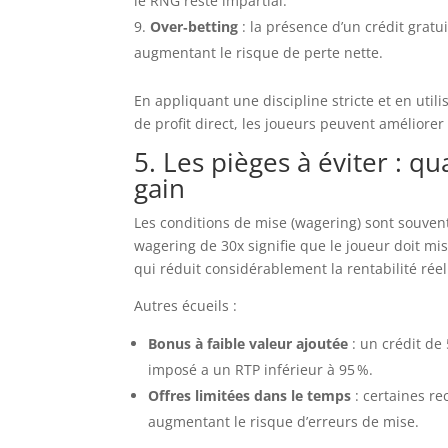
le RNG reste impartial.
Over‑betting
: la présence d’un crédit gratu
augmentant le risque de perte nette.
En appliquant une discipline stricte et en ut
de profit direct, les joueurs peuvent améliorer
5. Les pièges à éviter : q
gain
Les conditions de mise (wagering) sont souven
wagering de 30x signifie que le joueur doit mis
qui réduit considérablement la rentabilité réel
Autres écueils :
Bonus à faible valeur ajoutée
: un crédit de 
imposé a un RTP inférieur à 95 %.
Offres limitées dans le temps
: certaines re
augmentant le risque d’erreurs de mise.