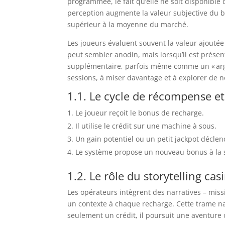
programmée, le fait qu’elle ne soit disponible
perception augmente la valeur subjective du 
supérieur à la moyenne du marché.
Les joueurs évaluent souvent la valeur ajoutée
peut sembler anodin, mais lorsqu’il est prése
supplémentaire, parfois même comme un « argen
sessions, à miser davantage et à explorer de 
1.1. Le cycle de récompense e
Le joueur reçoit le bonus de recharge.
Il utilise le crédit sur une machine à sous.
Un gain potentiel ou un petit jackpot déclenc
Le système propose un nouveau bonus à la s
1.2. Le rôle du storytelling cas
Les opérateurs intègrent des narratives – miss
un contexte à chaque recharge. Cette trame na
seulement un crédit, il poursuit une aventure 