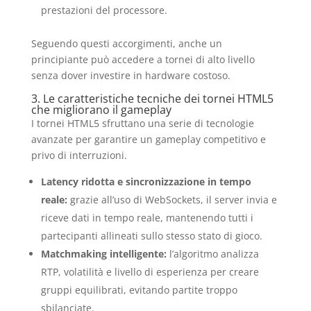
prestazioni del processore.
Seguendo questi accorgimenti, anche un
principiante può accedere a tornei di alto livello
senza dover investire in hardware costoso.
3. Le caratteristiche tecniche dei tornei HTML5
che migliorano il gameplay
I tornei HTML5 sfruttano una serie di tecnologie
avanzate per garantire un gameplay competitivo e
privo di interruzioni.
Latency ridotta e sincronizzazione in tempo
reale:
grazie all’uso di WebSockets, il server invia e
riceve dati in tempo reale, mantenendo tutti i
partecipanti allineati sullo stesso stato di gioco.
Matchmaking intelligente:
l’algoritmo analizza
RTP, volatilità e livello di esperienza per creare
gruppi equilibrati, evitando partite troppo
sbilanciate.