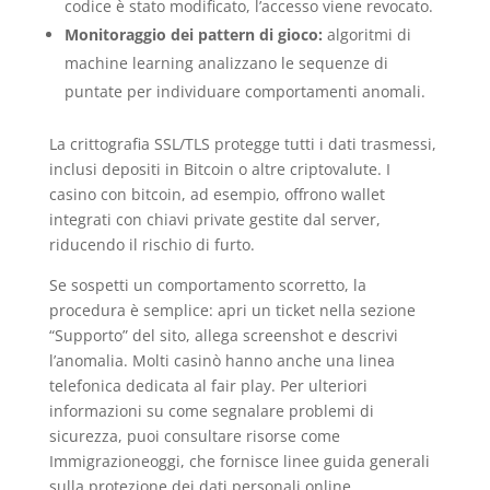
codice è stato modificato, l’accesso viene revocato.
Monitoraggio dei pattern di gioco:
algoritmi di
machine learning analizzano le sequenze di
puntate per individuare comportamenti anomali.
La crittografia SSL/TLS protegge tutti i dati trasmessi,
inclusi depositi in Bitcoin o altre criptovalute. I
casino con bitcoin, ad esempio, offrono wallet
integrati con chiavi private gestite dal server,
riducendo il rischio di furto.
Se sospetti un comportamento scorretto, la
procedura è semplice: apri un ticket nella sezione
“Supporto” del sito, allega screenshot e descrivi
l’anomalia. Molti casinò hanno anche una linea
telefonica dedicata al fair play. Per ulteriori
informazioni su come segnalare problemi di
sicurezza, puoi consultare risorse come
Immigrazioneoggi, che fornisce linee guida generali
sulla protezione dei dati personali online.