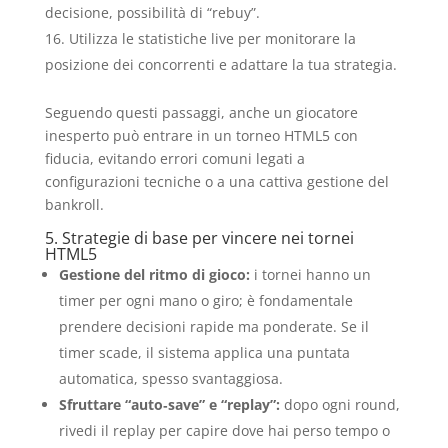
decisione, possibilità di “rebuy”.
Utilizza le statistiche live per monitorare la
posizione dei concorrenti e adattare la tua strategia.
Seguendo questi passaggi, anche un giocatore
inesperto può entrare in un torneo HTML5 con
fiducia, evitando errori comuni legati a
configurazioni tecniche o a una cattiva gestione del
bankroll.
5. Strategie di base per vincere nei tornei
HTML5
Gestione del ritmo di gioco:
i tornei hanno un
timer per ogni mano o giro; è fondamentale
prendere decisioni rapide ma ponderate. Se il
timer scade, il sistema applica una puntata
automatica, spesso svantaggiosa.
Sfruttare “auto‑save” e “replay”:
dopo ogni round,
rivedi il replay per capire dove hai perso tempo o