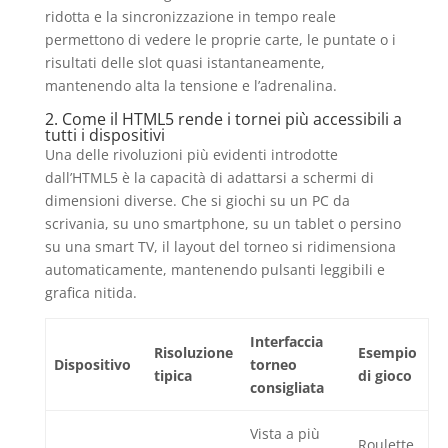
ridotta e la sincronizzazione in tempo reale
permettono di vedere le proprie carte, le puntate o i
risultati delle slot quasi istantaneamente,
mantenendo alta la tensione e l’adrenalina.
2. Come il HTML5 rende i tornei più accessibili a
tutti i dispositivi
Una delle rivoluzioni più evidenti introdotte
dall’HTML5 è la capacità di adattarsi a schermi di
dimensioni diverse. Che si giochi su un PC da
scrivania, su uno smartphone, su un tablet o persino
su una smart TV, il layout del torneo si ridimensiona
automaticamente, mantenendo pulsanti leggibili e
grafica nitida.
Interfaccia
Risoluzione
Esempio
Dispositivo
torneo
tipica
di gioco
consigliata
Vista a più
Roulette