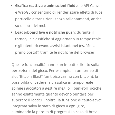
Grafica reattiva e animazioni fluide:
le API Canvas
e WebGL consentono di renderizzare effetti di luce,
particelle e transizioni senza rallentamenti, anche
su dispositivi mobili.
Leaderboard live e notifiche push:
durante il
torneo, le classifiche si aggiornano in tempo reale
e gli utenti ricevono avvisi istantanei (es. “Sei al
primo posto!”) tramite le notifiche del browser.
Queste funzionalità hanno un impatto diretto sulla
percezione del gioco. Per esempio, in un torneo di
slot “Bitcoin Blast” (un tipico casino con bitcoin), la
possibilità di vedere la classifica in tempo reale
spinge i giocatori a gestire meglio il bankroll, poiché
sanno esattamente quanto devono puntare per
superare il leader. Inoltre, la funzione di “auto‑save”
integrata salva lo stato di gioco a ogni giro,
eliminando la perdita di progressi in caso di brevi