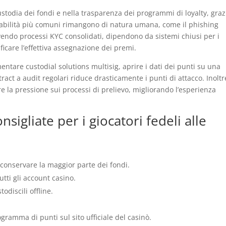
ustodia dei fondi e nella trasparenza dei programmi di loyalty, graz
nerabilità più comuni rimangono di natura umana, come il phishing
avendo processi KYC consolidati, dipendono da sistemi chiusi per i
ificare l’effettiva assegnazione dei premi.
entare custodial solutions multisig, aprire i dati dei punti su una
ract a audit regolari riduce drasticamente i punti di attacco. Inoltr
e la pressione sui processi di prelievo, migliorando l’esperienza
nsigliate per i giocatori fedeli alle
conservare la maggior parte dei fondi.
tutti gli account casino.
odiscili offline.
rogramma di punti sul sito ufficiale del casinò.