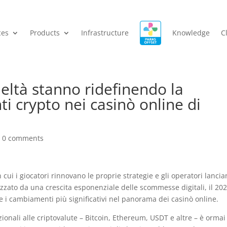
ces
Products
Infrastructure
Knowledge
C
ltà stanno ridefinendo la
i crypto nei casinò online di
|
0 comments
cui i giocatori rinnovano le proprie strategie e gli operatori lanci
zzato da una crescita esponenziale delle scommesse digitali, il 202
e i cambiamenti più significativi nel panorama dei casinò online.
zionali alle criptovalute – Bitcoin, Ethereum, USDT e altre – è ormai