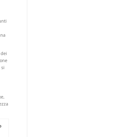
unti
una
 dei
ione
 si
xe,
rezza
o