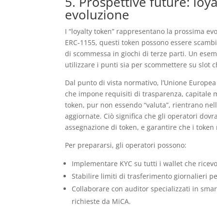
5. Prospettive future: loya
evoluzione
I “loyalty token” rappresentano la prossima e
ERC‑1155, questi token possono essere scambiat
di scommessa in giochi di terze parti. Un esem
utilizzare i punti sia per scommettere su slot 
Dal punto di vista normativo, l’Unione Europe
che impone requisiti di trasparenza, capitale m
token, pur non essendo “valuta”, rientrano nell
aggiornate. Ciò significa che gli operatori dov
assegnazione di token, e garantire che i token 
Per prepararsi, gli operatori possono:
Implementare KYC su tutti i wallet che ricev
Stabilire limiti di trasferimento giornalieri 
Collaborare con auditor specializzati in smart
richieste da MiCA.