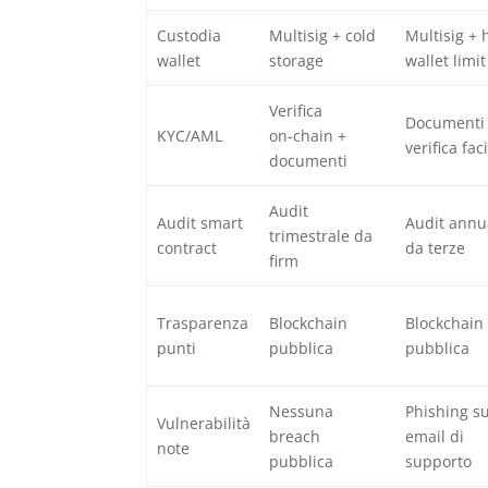
Custodia
Multisig + cold
Multisig + 
wallet
storage
wallet limit
Verifica
Documenti
KYC/AML
on‑chain +
verifica faci
documenti
Audit
Audit smart
Audit annu
trimestrale da
contract
da terze
firm
Trasparenza
Blockchain
Blockchain
punti
pubblica
pubblica
Nessuna
Phishing s
Vulnerabilità
breach
email di
note
pubblica
supporto