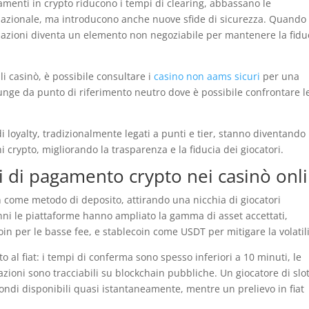
amenti in crypto riducono i tempi di clearing, abbassano le
rnazionale, ma introducono anche nuove sfide di sicurezza. Quando 
ansazioni diventa un elemento non negoziabile per mantenere la fidu
li casinò, è possibile consultare i
casino non aams sicuri
per una
funge da punto di riferimento neutro dove è possibile confrontare l
loyalty, tradizionalmente legati a punti e tier, stanno diventando
i crypto, migliorando la trasparenza e la fiducia dei giocatori.
i di pagamento crypto nei casinò onl
 come metodo di deposito, attirando una nicchia di giocatori
anni le piattaforme hanno ampliato la gamma di asset accettati,
in per le basse fee, e stablecoin come USDT per mitigare la volatili
to al fiat: i tempi di conferma sono spesso inferiori a 10 minuti, le
azioni sono tracciabili su blockchain pubbliche. Un giocatore di slo
ondi disponibili quasi istantaneamente, mentre un prelievo in fiat