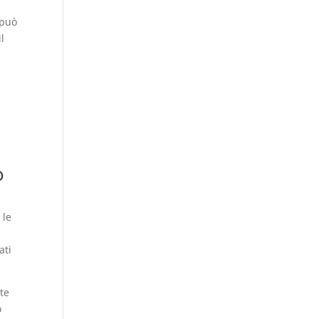
 può
l
o
 le
ati
nte
o