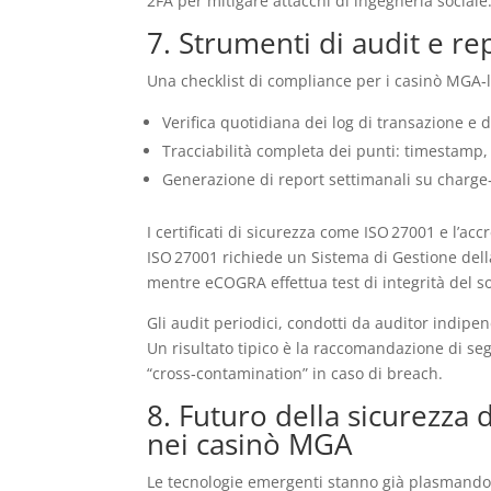
2FA per mitigare attacchi di ingegneria sociale
7. Strumenti di audit e re
Una checklist di compliance per i casinò MGA‑
Verifica quotidiana dei log di transazione e 
Tracciabilità completa dei punti: timestamp, 
Generazione di report settimanali su charge‑b
I certificati di sicurezza come ISO 27001 e l’a
ISO 27001 richiede un Sistema di Gestione della
mentre eCOGRA effettua test di integrità del s
Gli audit periodici, condotti da auditor indipen
Un risultato tipico è la raccomandazione di se
“cross‑contamination” in caso di breach.
8. Futuro della sicurezza
nei casinò MGA
Le tecnologie emergenti stanno già plasmando