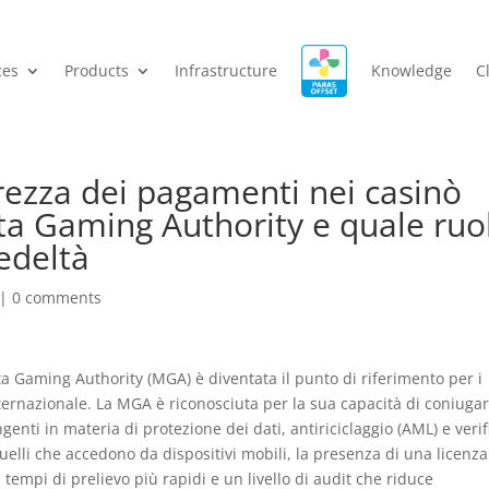
ces
Products
Infrastructure
Knowledge
C
rezza dei pagamenti nei casinò
lta Gaming Authority e quale ruo
edeltà
|
0 comments
lta Gaming Authority (MGA) è diventata il punto di riferimento per i
internazionale. La MGA è riconosciuta per la sua capacità di coniuga
enti in materia di protezione dei dati, antiriciclaggio (AML) e verif
 quelli che accedono da dispositivi mobili, la presenza di una licenza
tempi di prelievo più rapidi e un livello di audit che riduce