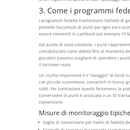
3. Come i programmi fedel
I programmi fedeltà trasformano l’attività di 
prevede l’accumulo di punti per ogni euro scom
essere convertiti in cashback (ad esempio 10 % 
Dal punto di vista contabile, i punti rappresen
contabilizzato come debito fino al momento del
giocatori possono scegliere di spendere i punt
il turnover reale.
Un rischio importante è il “lavaggio” di fondi
con piccole scommesse, convertirli in bonus gra
soldi. Per contrastare questo fenomeno, le pi
conversione di punti è associata a un ID transaz
conversione.
Misure di monitoraggio tipich
Soglie di conversione per livello di fedeltà (b
Controlli di coerenza tra importo scommess