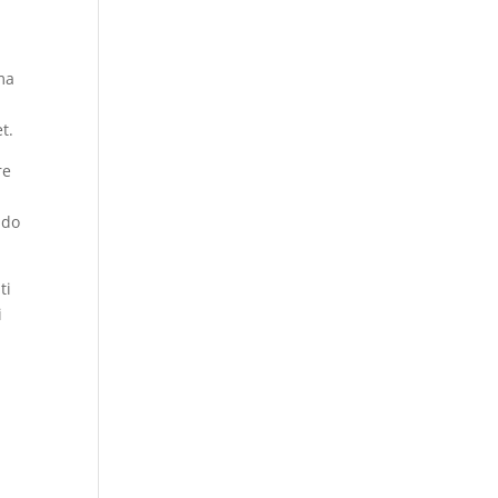
ema
t.
re
i
ndo
ti
i