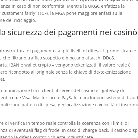
icenza in caso di non conformità. Mentre la UKGC enfatizza la
g customers fairly” (TCF), la MGA pone maggiore enfasi sulla
ne del riciclaggio.
lla sicurezza dei pagamenti nei casinò
frastruttura di pagamento su più livelli di difesa. Il primo strato è
 che filtrano traffico sospetto e bloccano attacchi DDoS.
rta, IBAN e wallet crypto – vengono tokenizzati: il valore reale è
re ricondotto all’originale senza la chiave di de‑tokenizzazione
e).
 comunicazione tra il client, il server del casinò e i gateway di
a enti come Visa, Mastercard e PaySafe, e includono sistemi di frau
 analizzano pattern di spesa, geolocalizzazione e velocità di inseri
 di verifica in tempo reale controlla la coerenza con i limiti di
enza di eventuali flag di frode. In caso di charge‑back, il casinò dis
itando la difesa contro richieste ingiustificate.