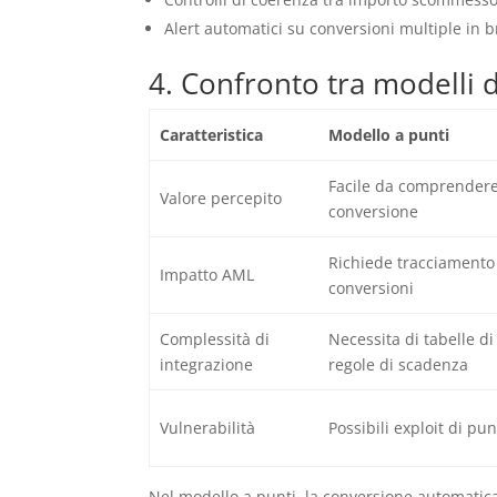
Alert automatici su conversioni multiple in br
4. Confronto tra modelli d
Caratteristica
Modello a punti
Facile da comprendere
Valore percepito
conversione
Richiede tracciamento
Impatto AML
conversioni
Complessità di
Necessita di tabelle d
integrazione
regole di scadenza
Vulnerabilità
Possibili exploit di pu
Nel modello a punti, la conversione automatica 