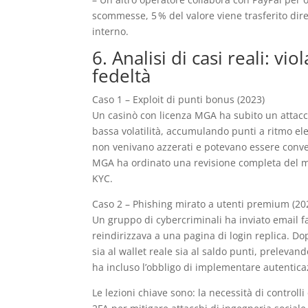
scommesse, 5 % del valore viene trasferito dire
interno.
6. Analisi di casi reali: v
fedeltà
Caso 1 – Exploit di punti bonus (2023)
Un casinò con licenza MGA ha subito un attac
bassa volatilità, accumulando punti a ritmo elev
non venivano azzerati e potevano essere converti
MGA ha ordinato una revisione completa del moto
KYC.
Caso 2 – Phishing mirato a utenti premium (20
Un gruppo di cybercriminali ha inviato email fa
reindirizzava a una pagina di login replica. Do
sia al wallet reale sia al saldo punti, preleva
ha incluso l’obbligo di implementare autenticazio
Le lezioni chiave sono: la necessità di controlli