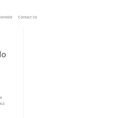
lientele
Contact Us
lo
re
ica