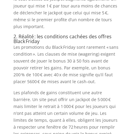
joueur qui mise 1 € par tour aura moins de chances
de déclencher le jackpot que celui qui mise 5 €,
même si le premier profite d’un nombre de tours
plus important.
2. Réalité : les conditions cachées des offres
Black Friday
Les promotions du Black Friday sont rarement « sans
condition ». Les clauses de mise (wagering) exigent
souvent de jouer le bonus 30 à 50 fois avant de
pouvoir retirer les gains. Par exemple, un bonus
200 % de 100 € avec 40 x de mise signifie qu’il faut
placer 5600 € de mises avant le cash‑out.
Les plafonds de gains constituent une autre
barrière. Un site peut offrir un jackpot de 5 000 €
mais limiter le retrait à 1 000 € pour les joueurs qui
n’ont pas atteint un certain volume de jeu. Les
limites de temps, quant à elles, obligent les joueurs
à respecter une fenêtre de 72 heures pour remplir
les exigences, sous peine de voir le bonus expiré.