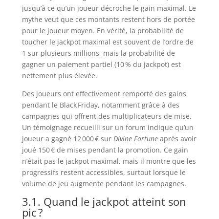
jusqu’à ce qu’un joueur décroche le gain maximal. Le
mythe veut que ces montants restent hors de portée
pour le joueur moyen. En vérité, la probabilité de
toucher le jackpot maximal est souvent de l’ordre de
1 sur plusieurs millions, mais la probabilité de
gagner un paiement partiel (10 % du jackpot) est
nettement plus élevée.
Des joueurs ont effectivement remporté des gains
pendant le Black Friday, notamment grâce à des
campagnes qui offrent des multiplicateurs de mise.
Un témoignage recueilli sur un forum indique qu’un
joueur a gagné 12 000 € sur
Divine Fortune
après avoir
joué 150 € de mises pendant la promotion. Ce gain
n’était pas le jackpot maximal, mais il montre que les
progressifs restent accessibles, surtout lorsque le
volume de jeu augmente pendant les campagnes.
3.1. Quand le jackpot atteint son
pic ?