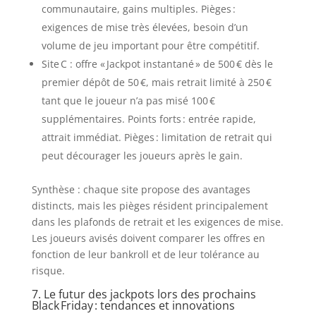
communautaire, gains multiples. Pièges :
exigences de mise très élevées, besoin d’un
volume de jeu important pour être compétitif.
Site C : offre « Jackpot instantané » de 500 € dès le
premier dépôt de 50 €, mais retrait limité à 250 €
tant que le joueur n’a pas misé 100 €
supplémentaires. Points forts : entrée rapide,
attrait immédiat. Pièges : limitation de retrait qui
peut décourager les joueurs après le gain.
Synthèse : chaque site propose des avantages
distincts, mais les pièges résident principalement
dans les plafonds de retrait et les exigences de mise.
Les joueurs avisés doivent comparer les offres en
fonction de leur bankroll et de leur tolérance au
risque.
7. Le futur des jackpots lors des prochains
Black Friday : tendances et innovations