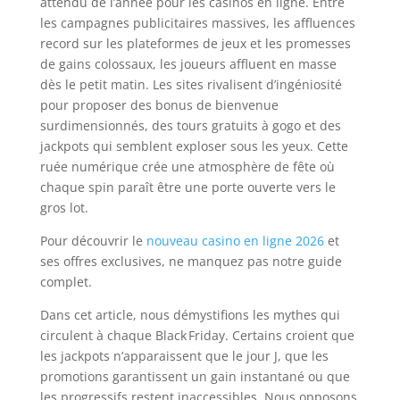
attendu de l’année pour les casinos en ligne. Entre
les campagnes publicitaires massives, les affluences
record sur les plateformes de jeux et les promesses
de gains colossaux, les joueurs affluent en masse
dès le petit matin. Les sites rivalisent d’ingéniosité
pour proposer des bonus de bienvenue
surdimensionnés, des tours gratuits à gogo et des
jackpots qui semblent exploser sous les yeux. Cette
ruée numérique crée une atmosphère de fête où
chaque spin paraît être une porte ouverte vers le
gros lot.
Pour découvrir le
nouveau casino en ligne 2026
et
ses offres exclusives, ne manquez pas notre guide
complet.
Dans cet article, nous démystifions les mythes qui
circulent à chaque Black Friday. Certains croient que
les jackpots n’apparaissent que le jour J, que les
promotions garantissent un gain instantané ou que
les progressifs restent inaccessibles. Nous opposons