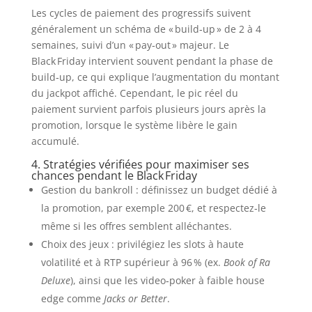
Les cycles de paiement des progressifs suivent
généralement un schéma de « build‑up » de 2 à 4
semaines, suivi d’un « pay‑out » majeur. Le
Black Friday intervient souvent pendant la phase de
build‑up, ce qui explique l’augmentation du montant
du jackpot affiché. Cependant, le pic réel du
paiement survient parfois plusieurs jours après la
promotion, lorsque le système libère le gain
accumulé.
4. Stratégies vérifiées pour maximiser ses
chances pendant le Black Friday
Gestion du bankroll : définissez un budget dédié à
la promotion, par exemple 200 €, et respectez‑le
même si les offres semblent alléchantes.
Choix des jeux : privilégiez les slots à haute
volatilité et à RTP supérieur à 96 % (ex.
Book of Ra
Deluxe
), ainsi que les video‑poker à faible house
edge comme
Jacks or Better
.