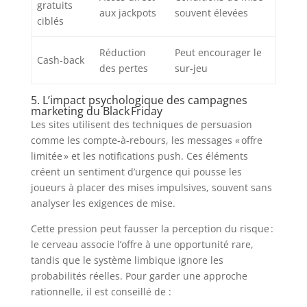
gratuits
aux jackpots
souvent élevées
ciblés
Réduction
Peut encourager le
Cash‑back
des pertes
sur‑jeu
5. L’impact psychologique des campagnes
marketing du Black Friday
Les sites utilisent des techniques de persuasion
comme les compte‑à‑rebours, les messages « offre
limitée » et les notifications push. Ces éléments
créent un sentiment d’urgence qui pousse les
joueurs à placer des mises impulsives, souvent sans
analyser les exigences de mise.
Cette pression peut fausser la perception du risque :
le cerveau associe l’offre à une opportunité rare,
tandis que le système limbique ignore les
probabilités réelles. Pour garder une approche
rationnelle, il est conseillé de :