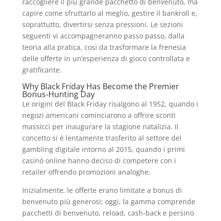
raccogliere il più grande pacchetto di benvenuto, ma
capire come sfruttarlo al meglio, gestire il bankroll e,
soprattutto, divertirsi senza pressioni. Le sezioni
seguenti vi accompagneranno passo passo, dalla
teoria alla pratica, così da trasformare la frenesia
delle offerte in un’esperienza di gioco controllata e
gratificante.
Why Black Friday Has Become the Premier
Bonus‑Hunting Day
Le origini del Black Friday risalgono al 1952, quando i
negozi americani cominciarono a offrire sconti
massicci per inaugurare la stagione natalizia. Il
concetto si è lentamente trasferito al settore del
gambling digitale intorno al 2015, quando i primi
casinò online hanno deciso di competere con i
retailer offrendo promozioni analoghe.
Inizialmente, le offerte erano limitate a bonus di
benvenuto più generosi; oggi, la gamma comprende
pacchetti di benvenuto, reload, cash‑back e persino