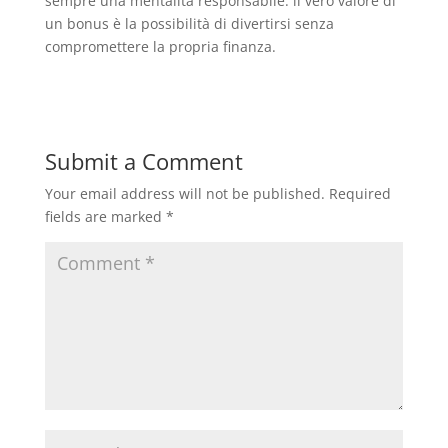
sempre una mentalità responsabile: il vero valore di
un bonus è la possibilità di divertirsi senza
compromettere la propria finanza.
Submit a Comment
Your email address will not be published.
Required
fields are marked
*