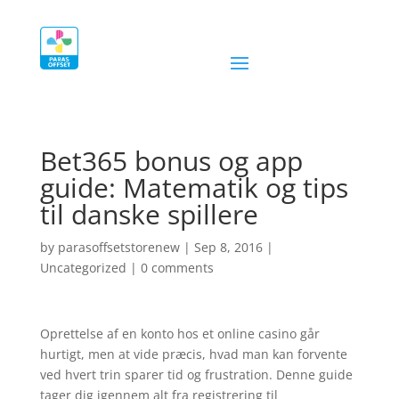
Bet365 bonus og app
guide: Matematik og tips
til danske spillere
by
parasoffsetstorenew
|
Sep 8, 2016
|
Uncategorized
|
0 comments
Oprettelse af en konto hos et online casino går
hurtigt, men at vide præcis, hvad man kan forvente
ved hvert trin sparer tid og frustration. Denne guide
tager dig igennem alt fra registrering til