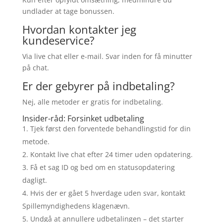
undlader at tage bonussen.
Hvordan kontakter jeg
kundeservice?
Via live chat eller e-mail. Svar inden for få minutter
på chat.
Er der gebyrer på indbetaling?
Nej, alle metoder er gratis for indbetaling.
Insider-råd: Forsinket udbetaling
Tjek først den forventede behandlingstid for din
metode.
Kontakt live chat efter 24 timer uden opdatering.
Få et sag ID og bed om en statusopdatering
dagligt.
Hvis der er gået 5 hverdage uden svar, kontakt
Spillemyndighedens klagenævn.
Undgå at annullere udbetalingen – det starter