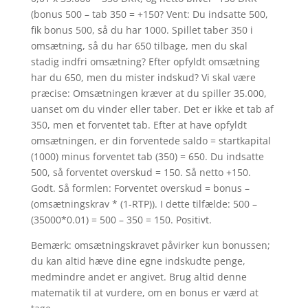
(bonus 500 – tab 350 = +150? Vent: Du indsatte 500,
fik bonus 500, så du har 1000. Spillet taber 350 i
omsætning, så du har 650 tilbage, men du skal
stadig indfri omsætning? Efter opfyldt omsætning
har du 650, men du mister indskud? Vi skal være
præcise: Omsætningen kræver at du spiller 35.000,
uanset om du vinder eller taber. Det er ikke et tab af
350, men et forventet tab. Efter at have opfyldt
omsætningen, er din forventede saldo = startkapital
(1000) minus forventet tab (350) = 650. Du indsatte
500, så forventet overskud = 150. Så netto +150.
Godt. Så formlen: Forventet overskud = bonus –
(omsætningskrav * (1-RTP)). I dette tilfælde: 500 –
(35000*0.01) = 500 – 350 = 150. Positivt.
Bemærk: omsætningskravet påvirker kun bonussen;
du kan altid hæve dine egne indskudte penge,
medmindre andet er angivet. Brug altid denne
matematik til at vurdere, om en bonus er værd at