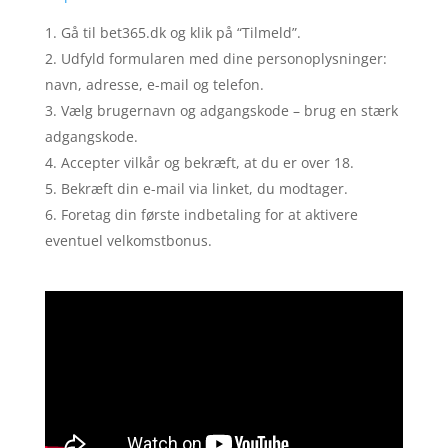
Gå til bet365.dk og klik på “Tilmeld”.
Udfyld formularen med dine personoplysninger:
navn, adresse, e-mail og telefon.
Vælg brugernavn og adgangskode – brug en stærk
adgangskode.
Accepter vilkår og bekræft, at du er over 18.
Bekræft din e-mail via linket, du modtager.
Foretag din første indbetaling for at aktivere
eventuel velkomstbonus.