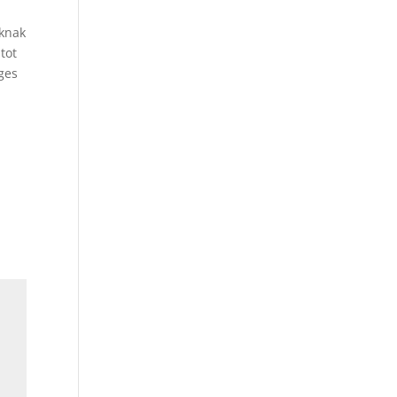
oknak
tot
ges