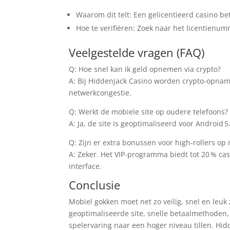
Waarom dit telt: Een gelicentieerd casino be
Hoe te verifiëren: Zoek naar het licentienu
Veelgestelde vragen (FAQ)
Q: Hoe snel kan ik geld opnemen via crypto?
A: Bij Hiddenjack Casino worden crypto‑opnam
netwerkcongestie.
Q: Werkt de mobiele site op oudere telefoons?
A: Ja, de site is geoptimaliseerd voor Android 
Q: Zijn er extra bonussen voor high‑rollers op
A: Zeker. Het VIP‑programma biedt tot 20 % cas
interface.
Conclusie
Mobiel gokken moet net zo veilig, snel en leuk
geoptimaliseerde site, snelle betaalmethoden
spelervaring naar een hoger niveau tillen. Hid