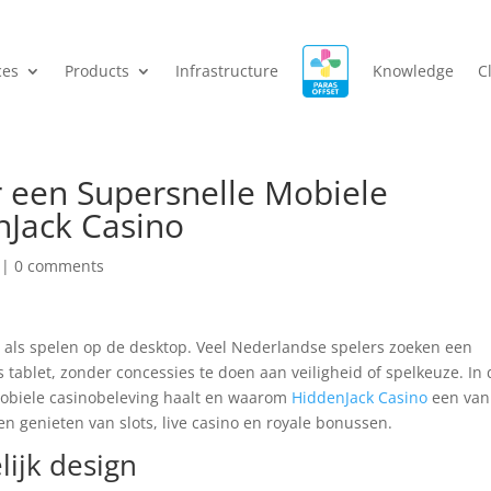
ces
Products
Infrastructure
Knowledge
C
 een Supersnelle Mobiele
nJack Casino
|
0 comments
 als spelen op de desktop. Veel Nederlandse spelers zoeken een
 tablet, zonder concessies te doen aan veiligheid of spelkeuze. In 
e mobiele casinobeleving haalt en waarom
HiddenJack Casino
een van
en genieten van slots, live casino en royale bonussen.
lijk design