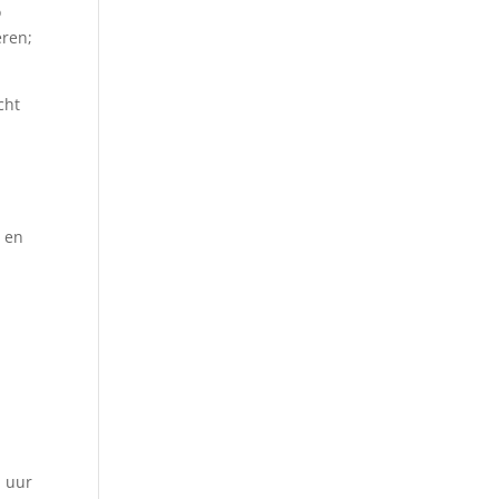
o
eren;
cht
g en
n uur