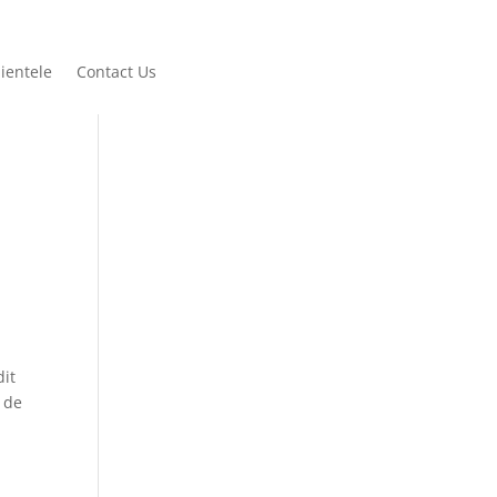
lientele
Contact Us
dit
 de