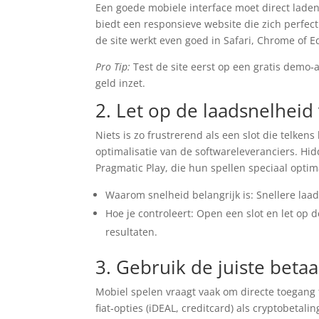
Een goede mobiele interface moet direct lade
biedt een responsieve website die zich perfect
de site werkt even goed in Safari, Chrome of E
Pro Tip:
Test de site eerst op een gratis demo‑a
geld inzet.
2. Let op de laadsnelhei
Niets is zo frustrerend als een slot die telke
optimalisatie van de softwareleveranciers. Hi
Pragmatic Play, die hun spellen speciaal optim
Waarom snelheid belangrijk is: Snellere la
Hoe je controleert: Open een slot en let op 
resultaten.
3. Gebruik de juiste beta
Mobiel spelen vraagt vaak om directe toegang t
fiat‑opties (iDEAL, creditcard) als cryptobeta