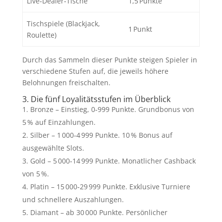
Live‑Dealer‑Tische
1,5 Punkte
Tischspiele (Blackjack,
1 Punkt
Roulette)
Durch das Sammeln dieser Punkte steigen Spieler in
verschiedene Stufen auf, die jeweils höhere
Belohnungen freischalten.
3. Die fünf Loyalitätsstufen im Überblick
Bronze – Einstieg, 0‑999 Punkte. Grundbonus von
5 % auf Einzahlungen.
Silber – 1 000‑4 999 Punkte. 10 % Bonus auf
ausgewählte Slots.
Gold – 5 000‑14 999 Punkte. Monatlicher Cashback
von 5 %.
Platin – 15 000‑29 999 Punkte. Exklusive Turniere
und schnellere Auszahlungen.
Diamant – ab 30 000 Punkte. Persönlicher