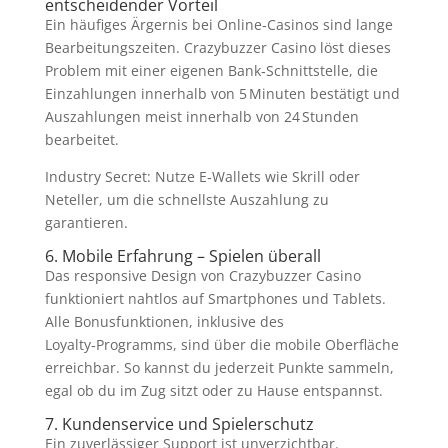
entscheidender Vorteil
Ein häufiges Ärgernis bei Online‑Casinos sind lange
Bearbeitungszeiten. Crazybuzzer Casino löst dieses
Problem mit einer eigenen Bank‑Schnittstelle, die
Einzahlungen innerhalb von 5 Minuten bestätigt und
Auszahlungen meist innerhalb von 24 Stunden
bearbeitet.
Industry Secret: Nutze E‑Wallets wie Skrill oder
Neteller, um die schnellste Auszahlung zu
garantieren.
6. Mobile Erfahrung – Spielen überall
Das responsive Design von Crazybuzzer Casino
funktioniert nahtlos auf Smartphones und Tablets.
Alle Bonusfunktionen, inklusive des
Loyalty‑Programms, sind über die mobile Oberfläche
erreichbar. So kannst du jederzeit Punkte sammeln,
egal ob du im Zug sitzt oder zu Hause entspannst.
7. Kundenservice und Spielerschutz
Ein zuverlässiger Support ist unverzichtbar.